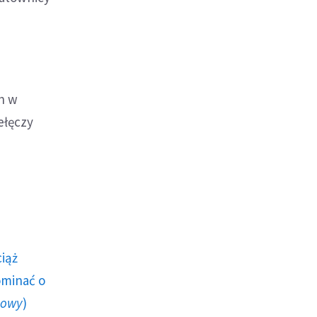
h w
ełęczy
ciąż
ominać o
howy
)