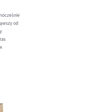
dnocześnie
ząwszy od
cy
zas
 w