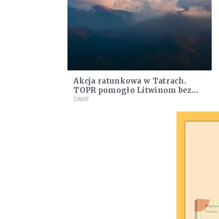
Akcja ratunkowa w Tatrach.
TOPR pomogło Litwinom bez
ciepłych ubrań i latarek
ŚWIAT