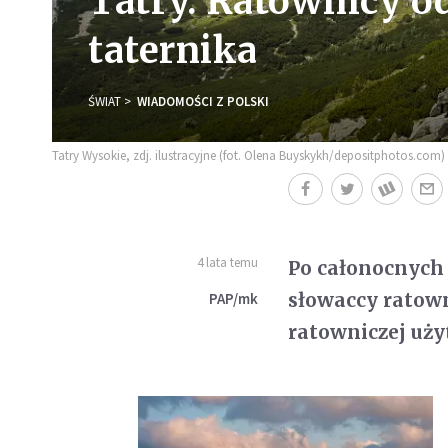
Tatry. Ratownicy od
taternika
ŚWIAT
WIADOMOŚCI Z POLSKI
Tatry Wysokie, zdj. ilustracyjne (fot. Olena Buyskykh/depositphotos.com)
4 lata temu
Po całonocnych
słowaccy ratown
PAP/mk
ratowniczej uży