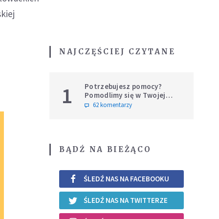
kiej
NAJCZĘŚCIEJ CZYTANE
Potrzebujesz pomocy?
1
Pomodlimy się w Twojej
intencji
62 komentarzy
BĄDŹ NA BIEŻĄCO
ŚLEDŹ NAS NA FACEBOOKU
ŚLEDŹ NAS NA TWITTERZE