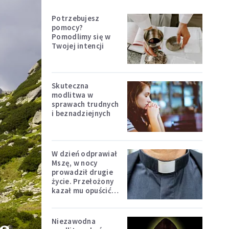
Potrzebujesz
pomocy?
Pomodlimy się w
Twojej intencji
Skuteczna
modlitwa w
sprawach trudnych
i beznadziejnych
W dzień odprawiał
Mszę, w nocy
prowadził drugie
życie. Przełożony
kazał mu opuścić
zakon
Niezawodna