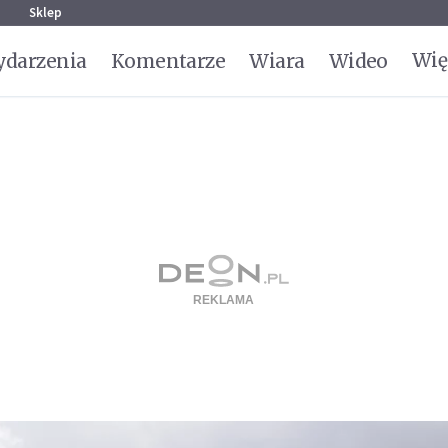
g
Sklep
Wię
darzenia
Komentarze
Wiara
Wideo