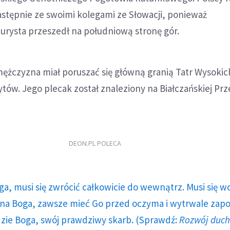
astępnie ze swoimi kolegami ze Słowacji, ponieważ
urysta przeszedł na południową stronę gór.
mężczyzna miał poruszać się główną granią Tatr Wysokic
ytów. Jego plecak został znaleziony na Białczańskiej Prz
DEON.PL POLECA
ga, musi się zwrócić całkowicie do wewnątrz. Musi się w
a Boga, zawsze mieć Go przed oczyma i wytrwale zap
dzie Boga, swój prawdziwy skarb. (Sprawdź:
Rozwój duc