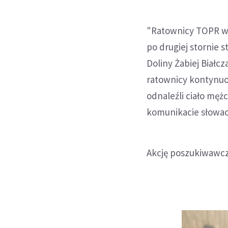
"Ratownicy TOPR w n
po drugiej stornie 
Doliny Żabiej Białc
ratownicy kontynuo
odnaleźli ciało mę
komunikacie słowac
Akcję poszukiwawczą 