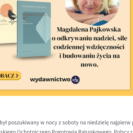
był poszukiwany w nocy z soboty na niedzielę najpierw
skiego Ochotniczego Pogotowia Ratunkowego. Polscy 