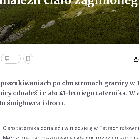
naleźli ciało zaginione
 poszukiwaniach po obu stronach granicy w 
icy odnaleźli ciało 41-letniego taternika. W 
to śmigłowca i dronu.
Ciało taternika odnaleźli w niedzielę w Tatrach ratowni
Mężczyzna był poszukiwany całą noc przez polskich i 