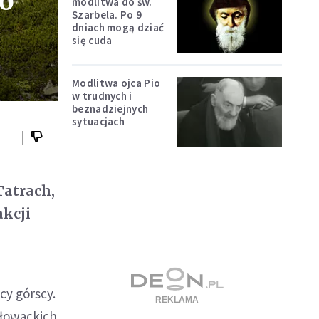
go
modlitwa do św.
Szarbela. Po 9
dniach mogą dziać
się cuda
Modlitwa ojca Pio
w trudnych i
beznadziejnych
sytuacjach
Tatrach,
akcji
cy górscy.
słowackich