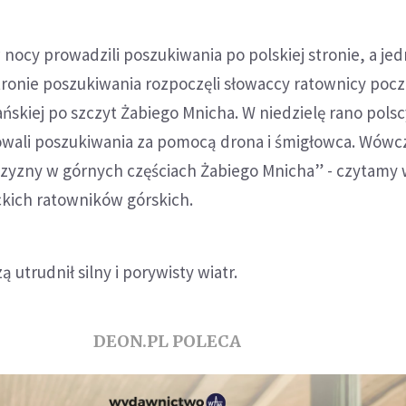
ocy prowadzili poszukiwania po polskiej stronie, a je
stronie poszukiwania rozpoczęli słowaccy ratownicy poc
zańskiej po szczyt Żabiego Mnicha. W niedzielę rano pols
wali poszukiwania za pomocą drona i śmigłowca. Wówc
żczyzny w górnych częściach Żabiego Mnicha” - czytamy
kich ratowników górskich.
utrudnił silny i porywisty wiatr.
DEON.PL POLECA