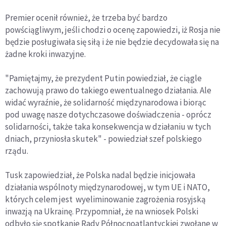
Premier ocenił również, że trzeba być bardzo
powściągliwym, jeśli chodzi o ocenę zapowiedzi, iż Rosja nie
będzie posługiwała się siłą i że nie będzie decydowała się na
żadne kroki inwazyjne.
"Pamiętajmy, że prezydent Putin powiedział, że ciągle
zachowują prawo do takiego ewentualnego działania. Ale
widać wyraźnie, że solidarność międzynarodowa i biorąc
pod uwagę nasze dotychczasowe doświadczenia - oprócz
solidarności, także taka konsekwencja w działaniu w tych
dniach, przyniosła skutek" - powiedział szef polskiego
rządu.
Tusk zapowiedział, że Polska nadal będzie inicjowała
działania wspólnoty międzynarodowej, w tym UE i NATO,
których celem jest wyeliminowanie zagrożenia rosyjską
inwazją na Ukrainę. Przypomniał, że na wniosek Polski
odbyło się spotkanie Rady Północnoatlantyckiej zwołane w