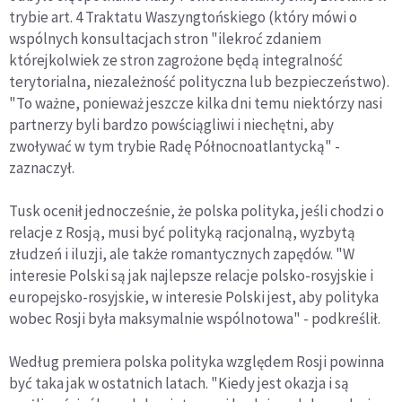
trybie art. 4 Traktatu Waszyngtońskiego (który mówi o
wspólnych konsultacjach stron "ilekroć zdaniem
którejkolwiek ze stron zagrożone będą integralność
terytorialna, niezależność polityczna lub bezpieczeństwo).
"To ważne, ponieważ jeszcze kilka dni temu niektórzy nasi
partnerzy byli bardzo powściągliwi i niechętni, aby
zwoływać w tym trybie Radę Północnoatlantycką" -
zaznaczył.
Tusk ocenił jednocześnie, że polska polityka, jeśli chodzi o
relacje z Rosją, musi być polityką racjonalną, wyzbytą
złudzeń i iluzji, ale także romantycznych zapędów. "W
interesie Polski są jak najlepsze relacje polsko-rosyjskie i
europejsko-rosyjskie, w interesie Polski jest, aby polityka
wobec Rosji była maksymalnie wspólnotowa" - podkreślił.
Według premiera polska polityka względem Rosji powinna
być taka jak w ostatnich latach. "Kiedy jest okazja i są