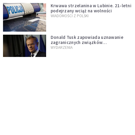
Krwawa strzelanina w Lubinie. 21-letni
podejrzany wciąż na wolności
WIADOMOŚCI Z POLSKI
Donald Tusk zapowiada uznawanie
zagranicznych związków
jednopłciowych. "Państwo oblało ten
WYDARZENIA
test"
Udało się! Polka w finale Eurowizji
WIADOMOŚCI Z POLSKI
Gwałtowne burze nad Polską. Może
być niebezpiecznie. Jest alert RCB
ŚWIAT
Nie żyje gwiazda "Barw szczęścia".