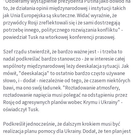
"Odbieramy wystąpienie prezydenta Putina jako dowód na
to, że działania opinii międzynarodowej i instytucji takich
jak Unia Europejska są skuteczne. Widać wyraźnie, że
przywódcy Rosji zreflektowali się i że sami dostrzegają
potrzebę innego, politycznego rozwiązania konfliktu" -
powiedział Tusk na wtorkowej konferencji prasowej.
Szef rządu stwierdził, że bardzo ważne jest - i trzeba to
nadal podkreślać bardzo stanowczo - że w interesie całej
wspólnoty międzynarodowej leży deeskalacja sytuacji. Jak
mówił, "deeskalacja" to ostatnio bardzo często używane
słowo, i - dodał - niezależnie od tego, że czasem niektórych
bawi, ma ono swój ładunek. "Rozładowanie atmosfery,
rozładowanie napięcia musi polegać na odstąpieniu przez
Rosję od agresywnych planów wobec Krymu i Ukrainy" -
oświadczył Tusk.
Podkreślił jednocześnie, że dalszym krokiem musi być
realizacja planu pomocy dla Ukrainy. Dodał, że ten plan jest