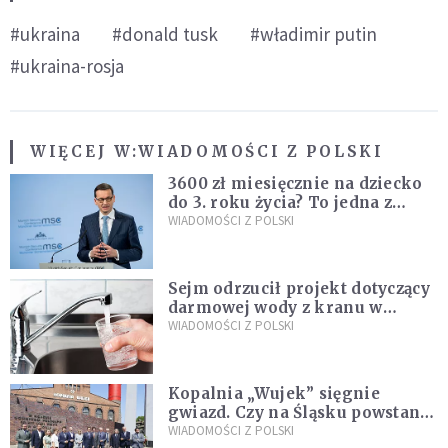
#ukraina
#donald tusk
#władimir putin
#ukraina-rosja
WIĘCEJ W:
WIADOMOŚCI Z POLSKI
3600 zł miesięcznie na dziecko
do 3. roku życia? To jedna z
propozycji programu "Rozwój
WIADOMOŚCI Z POLSKI
Plus"
Sejm odrzucił projekt dotyczący
darmowej wody z kranu w
restauracjach
WIADOMOŚCI Z POLSKI
Kopalnia „Wujek” sięgnie
gwiazd. Czy na Śląsku powstanie
„Dolina Krzemowa”?
WIADOMOŚCI Z POLSKI