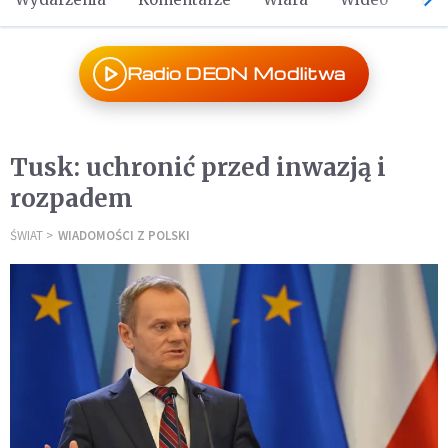
Radio DEON Modlitwa
Tusk: uchronić przed inwazją i
rozpadem
ŚWIAT
WIADOMOŚCI Z POLSKI