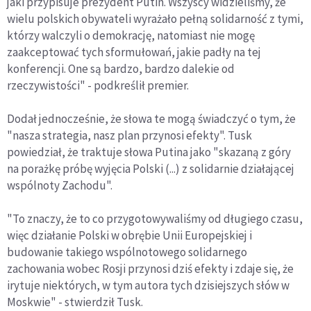
jaki przypisuje prezydent Putin. Wszyscy widzieliśmy, że
wielu polskich obywateli wyrażało pełną solidarność z tymi,
którzy walczyli o demokrację, natomiast nie mogę
zaakceptować tych sformułowań, jakie padły na tej
konferencji. One są bardzo, bardzo dalekie od
rzeczywistości" - podkreślił premier.
Dodał jednocześnie, że słowa te mogą świadczyć o tym, że
"nasza strategia, nasz plan przynosi efekty". Tusk
powiedział, że traktuje słowa Putina jako "skazaną z góry
na porażkę próbę wyjęcia Polski (...) z solidarnie działającej
wspólnoty Zachodu".
"To znaczy, że to co przygotowywaliśmy od długiego czasu,
więc działanie Polski w obrębie Unii Europejskiej i
budowanie takiego wspólnotowego solidarnego
zachowania wobec Rosji przynosi dziś efekty i zdaje się, że
irytuje niektórych, w tym autora tych dzisiejszych słów w
Moskwie" - stwierdził Tusk.