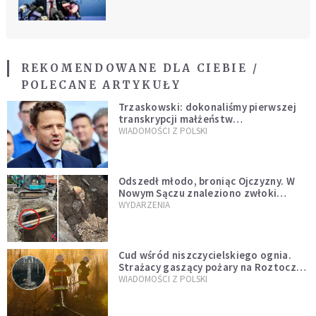
REKOMENDOWANE DLA CIEBIE /
POLECANE ARTYKUŁY
Trzaskowski: dokonaliśmy pierwszej
transkrypcji małżeństw
jednopłciowych. “Tak jak
WIADOMOŚCI Z POLSKI
zapowiadałem, bez zwłoki,
natychmiast”
Odszedł młodo, broniąc Ojczyzny. W
Nowym Sączu znaleziono zwłoki
mężczyzny z czasów potopu
WYDARZENIA
szwedzkiego
Cud wśród niszczycielskiego ognia.
Strażacy gaszący pożary na Roztoczu
opublikowali niezwykłe zdjęcie
WIADOMOŚCI Z POLSKI