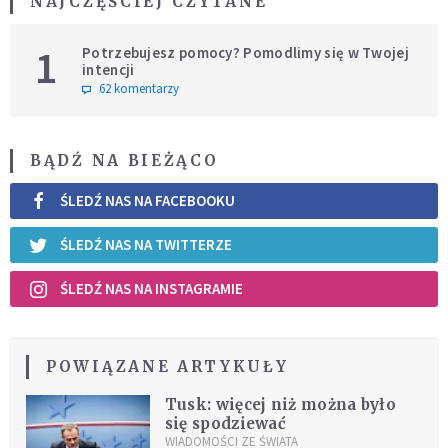
NAJCZĘŚCIEJ CZYTANE
1
Potrzebujesz pomocy? Pomodlimy się w Twojej
intencji
62 komentarzy
BĄDŹ NA BIEŻĄCO
ŚLEDŹ NAS NA FACEBOOKU
ŚLEDŹ NAS NA TWITTERZE
ŚLEDŹ NAS NA INSTAGRAMIE
POWIĄZANE ARTYKUŁY
Tusk: więcej niż można było
się spodziewać
WIADOMOŚCI ZE ŚWIATA