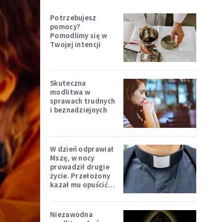
Potrzebujesz
pomocy?
Pomodlimy się w
Twojej intencji
Skuteczna
modlitwa w
sprawach trudnych
i beznadziejnych
W dzień odprawiał
Mszę, w nocy
prowadził drugie
życie. Przełożony
kazał mu opuścić
zakon
Niezawodna