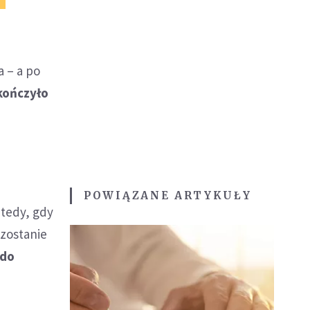
 – a po
ukończyło
POWIĄZANE ARTYKUŁY
wtedy, gdy
 zostanie
 do