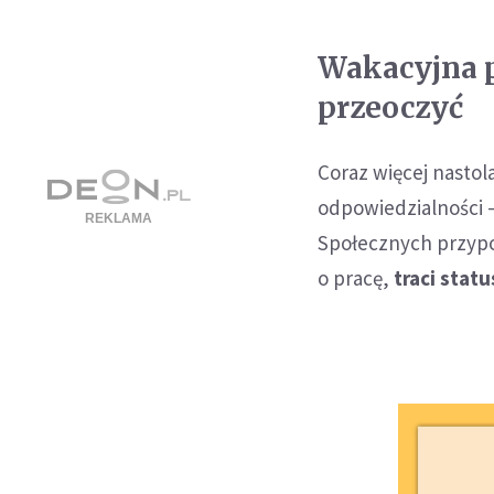
Wakacyjna p
przeoczyć
Coraz więcej nastol
odpowiedzialności –
Społecznych przypo
o pracę,
traci stat