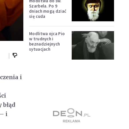
modlitwa do św.
Szarbela. Po 9
dniach mogą dziać
się cuda
Modlitwa ojca Pio
w trudnych i
beznadziejnych
sytuacjach
czenia i
ci
 błąd
– i