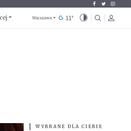
11
°
cej
Warszawa
WYBRANE DLA CIEBIE