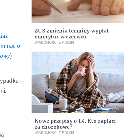
ZUS zmienia terminy wypłat
ciąż
emerytur w czerwcu
WIADOMOŚCI Z POLSKI
ominać o
howy
)
wypadku –
ni.
Nowe przepisy o L4. Kto zapłaci
za chorobowe?
WIADOMOŚCI Z POLSKI
ną