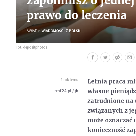
zapomnisz o jednej 
prawo do leczenia
ŚWIAT
WIADOMOŚCI Z POLSKI
Fot. depositphotos
1 rok temu
Letnia praca mł
własne pieniądze
rmf24.pl / jh
zatrudnione na
związanych z je
może oznaczać u
konieczność zap