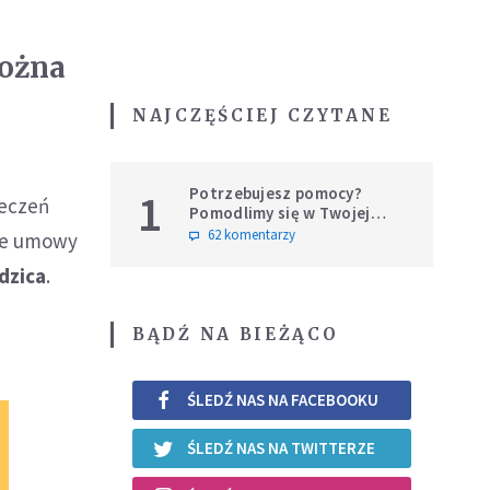
można
NAJCZĘŚCIEJ CZYTANE
Potrzebujesz pomocy?
1
ieczeń
Pomodlimy się w Twojej
intencji
62 komentarzy
wie umowy
dzica
.
BĄDŹ NA BIEŻĄCO
ŚLEDŹ NAS NA FACEBOOKU
ŚLEDŹ NAS NA TWITTERZE