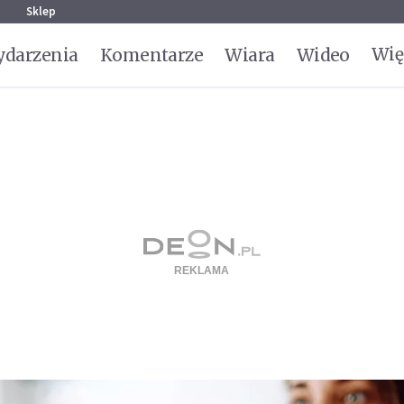
g
Sklep
Wię
darzenia
Komentarze
Wiara
Wideo