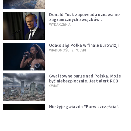
Donald Tusk zapowiada uznawanie
zagranicznych związków
jednopłciowych. "Państwo oblało ten
WYDARZENIA
test"
Udało się! Polka w finale Eurowizji
WIADOMOŚCI Z POLSKI
Gwałtowne burze nad Polską. Może
być niebezpiecznie. Jest alert RCB
ŚWIAT
Nie żyje gwiazda "Barw szczęścia".
"Mam nadzieję, że spotkała się już z
Bogiem, którego tak bardzo kochała"
WYDARZENIA