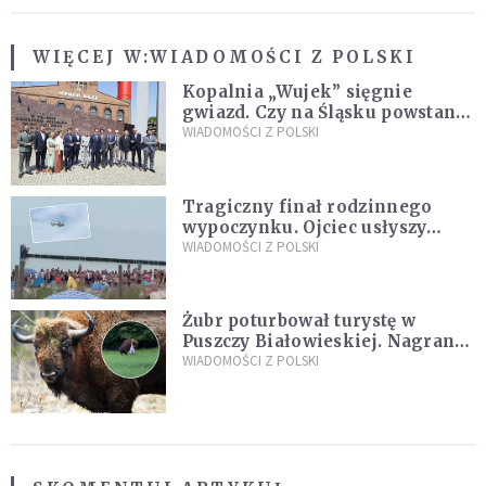
WIĘCEJ W:
WIADOMOŚCI Z POLSKI
Kopalnia „Wujek” sięgnie
gwiazd. Czy na Śląsku powstanie
„Dolina Krzemowa”?
WIADOMOŚCI Z POLSKI
Tragiczny finał rodzinnego
wypoczynku. Ojciec usłyszy
zarzuty
WIADOMOŚCI Z POLSKI
Żubr poturbował turystę w
Puszczy Białowieskiej. Nagranie
daje do myślenia
WIADOMOŚCI Z POLSKI