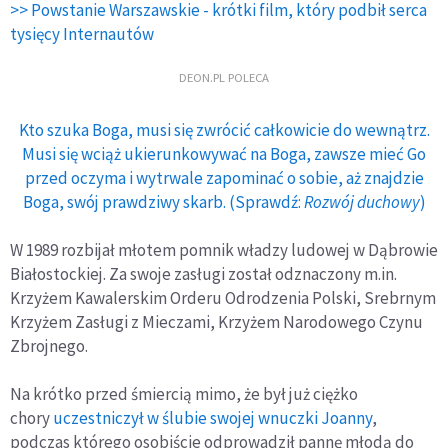
>> Powstanie Warszawskie - krótki film, który podbił serca
tysięcy Internautów
DEON.PL POLECA
Kto szuka Boga, musi się zwrócić całkowicie do wewnątrz.
Musi się wciąż ukierunkowywać na Boga, zawsze mieć Go
przed oczyma i wytrwale zapominać o sobie, aż znajdzie
Boga, swój prawdziwy skarb. (Sprawdź:
Rozwój duchowy
)
W 1989 rozbijał młotem pomnik władzy ludowej w Dąbrowie
Białostockiej. Za swoje zasługi został odznaczony m.in.
Krzyżem Kawalerskim Orderu Odrodzenia Polski, Srebrnym
Krzyżem Zasługi z Mieczami, Krzyżem Narodowego Czynu
Zbrojnego.
Na krótko przed śmiercią mimo, że był już ciężko
chory
uczestniczył w ślubie swojej wnuczki Joanny
,
podczas którego osobiście odprowadził pannę młodą do