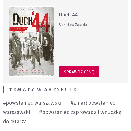
Duch 44
Stanisław Zasada
SPRAWDŹ CENĘ
TEMATY W ARTYKULE
#powstaniec warszawski
#zmarł powstaniec
warszawski
#powstaniec zaprowadził wnuczkę
do ołtarza