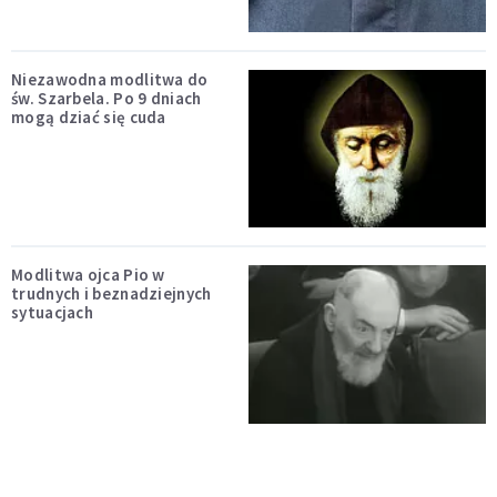
Niezawodna modlitwa do
św. Szarbela. Po 9 dniach
mogą dziać się cuda
Modlitwa ojca Pio w
trudnych i beznadziejnych
sytuacjach