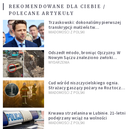
REKOMENDOWANE DLA CIEBIE /
POLECANE ARTYKUŁY
Trzaskowski: dokonaliśmy pierwszej
transkrypcji małżeństw
jednopłciowych. “Tak jak
WIADOMOŚCI Z POLSKI
zapowiadałem, bez zwłoki,
natychmiast”
Odszedł młodo, broniąc Ojczyzny. W
Nowym Sączu znaleziono zwłoki
mężczyzny z czasów potopu
WYDARZENIA
szwedzkiego
Cud wśród niszczycielskiego ognia.
Strażacy gaszący pożary na Roztoczu
opublikowali niezwykłe zdjęcie
WIADOMOŚCI Z POLSKI
Krwawa strzelanina w Lubinie. 21-letni
podejrzany wciąż na wolności
WIADOMOŚCI Z POLSKI