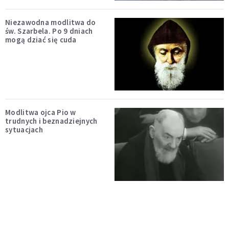
Niezawodna modlitwa do
św. Szarbela. Po 9 dniach
mogą dziać się cuda
Modlitwa ojca Pio w
trudnych i beznadziejnych
sytuacjach