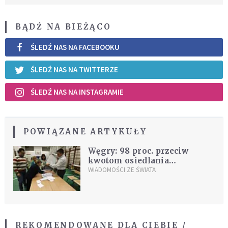
BĄDŹ NA BIEŻĄCO
ŚLEDŹ NAS NA FACEBOOKU
ŚLEDŹ NAS NA TWITTERZE
ŚLEDŹ NAS NA INSTAGRAMIE
POWIĄZANE ARTYKUŁY
Węgry: 98 proc. przeciw
kwotom osiedlania
uchodźców
WIADOMOŚCI ZE ŚWIATA
REKOMENDOWANE DLA CIEBIE /