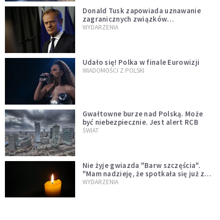
Donald Tusk zapowiada uznawanie
zagranicznych związków
jednopłciowych. "Państwo oblało ten
WYDARZENIA
test"
Udało się! Polka w finale Eurowizji
WIADOMOŚCI Z POLSKI
Gwałtowne burze nad Polską. Może
być niebezpiecznie. Jest alert RCB
ŚWIAT
Nie żyje gwiazda "Barw szczęścia".
"Mam nadzieję, że spotkała się już z
Bogiem, którego tak bardzo kochała"
WYDARZENIA