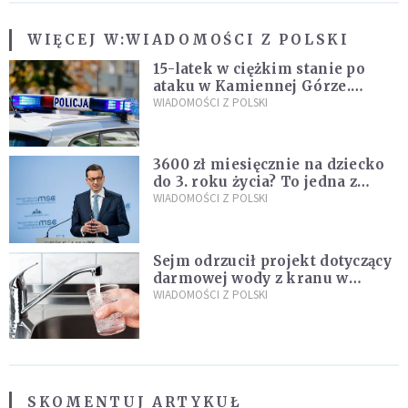
WIĘCEJ W:
WIADOMOŚCI Z POLSKI
15-latek w ciężkim stanie po
ataku w Kamiennej Górze.
Policja zatrzymała dwóch
WIADOMOŚCI Z POLSKI
nastolatków
3600 zł miesięcznie na dziecko
do 3. roku życia? To jedna z
propozycji programu "Rozwój
WIADOMOŚCI Z POLSKI
Plus"
Sejm odrzucił projekt dotyczący
darmowej wody z kranu w
restauracjach
WIADOMOŚCI Z POLSKI
SKOMENTUJ ARTYKUŁ