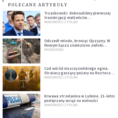
POLECANE ARTYKUŁY
Trzaskowski: dokonaliśmy pierwszej
transkrypcji małżeństw
jednopłciowych. “Tak jak
WIADOMOŚCI Z POLSKI
zapowiadałem, bez zwłoki,
natychmiast”
Odszedł młodo, broniąc Ojczyzny. W
Nowym Sączu znaleziono zwłoki
mężczyzny z czasów potopu
WYDARZENIA
szwedzkiego
Cud wśród niszczycielskiego ognia.
Strażacy gaszący pożary na Roztoczu
opublikowali niezwykłe zdjęcie
WIADOMOŚCI Z POLSKI
Krwawa strzelanina w Lubinie. 21-letni
podejrzany wciąż na wolności
WIADOMOŚCI Z POLSKI