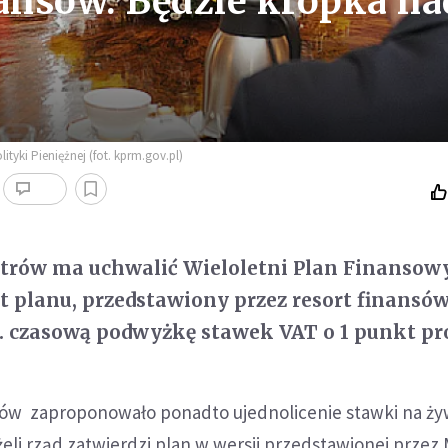
nansów. Będzie kropka na
tyki Pieniężnej (fot. kprm.gov.pl)
strów ma uchwalić Wieloletni Plan Finansow
t planu, przedstawiony przez resort finansów
. czasową podwyżkę stawek VAT o 1 punkt pr
sów zaproponowało ponadto ujednolicenie stawki na ż
żeli rząd zatwierdzi plan w wersji przedstawionej przez 