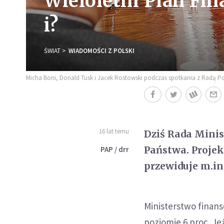
Wieloletni Plan Fi
i?
ŚWIAT
WIADOMOŚCI Z POLSKI
Micha Boni, Donald Tusk i Jacek Rostowski podczas spotkania z Radą Poli
16 lat temu
Dziś Rada Mini
Państwa. Projek
PAP / drr
przewiduje m.in
Ministerstwo finan
poziomie 6 proc. Je