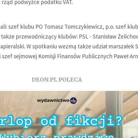
 rząd podwyżce podatku VAT.
li: szef klubu PO Tomasz Tomczykiewicz, p.o. szef klub
 także przewodniczący klubów: PSL - Stanisław Żelichow
Napieralski. W spotkaniu wezmą także udział marszałek 
 szef sejmowej Komisji Finansów Publicznych Paweł Arn
DEON.PL POLECA