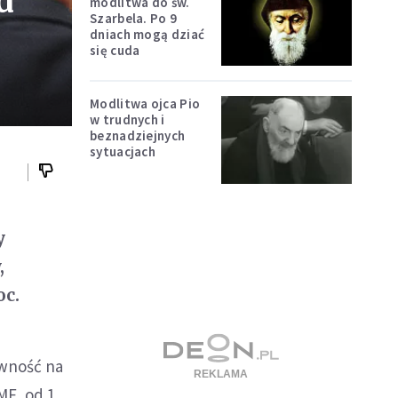
d
modlitwa do św.
Szarbela. Po 9
dniach mogą dziać
się cuda
Modlitwa ojca Pio
w trudnych i
beznadziejnych
sytuacjach
y
,
oc.
ywność na
MF, od 1