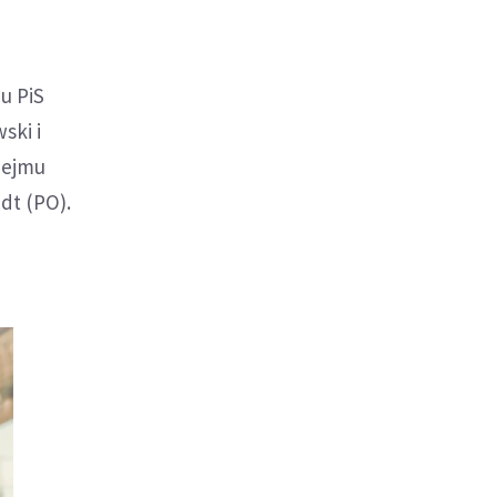
u PiS
ski i
Sejmu
dt (PO).