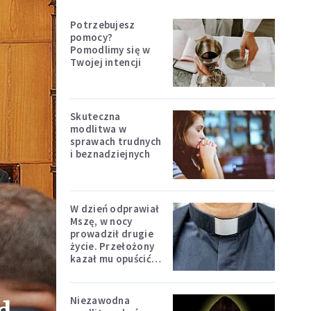
Potrzebujesz
pomocy?
Pomodlimy się w
Twojej intencji
Skuteczna
modlitwa w
sprawach trudnych
i beznadziejnych
W dzień odprawiał
Mszę, w nocy
prowadził drugie
życie. Przełożony
kazał mu opuścić
zakon
Niezawodna