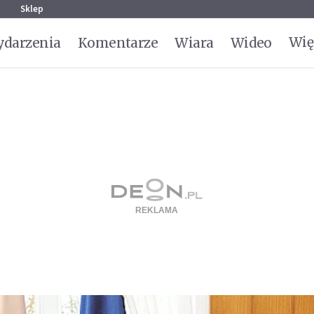
g
Sklep
Wię
darzenia
Komentarze
Wiara
Wideo