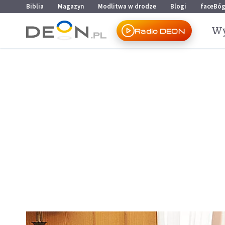
Przejdź do menu głównego
Przejdź do treści
Biblia
Magazyn
Modlitwa w drodze
Blogi
faceBó
Wy
Radio DEON