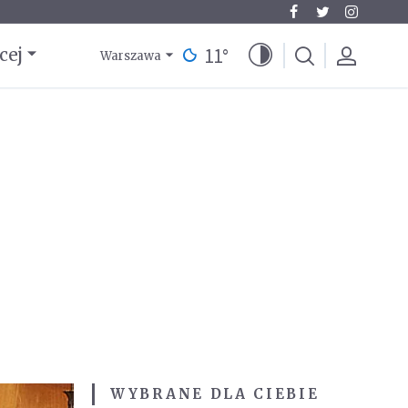
11
°
cej
Warszawa
WYBRANE DLA CIEBIE