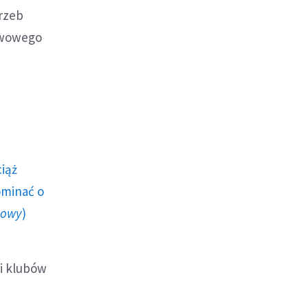
rzeb
twowego
ciąż
ominać o
howy
)
mi klubów