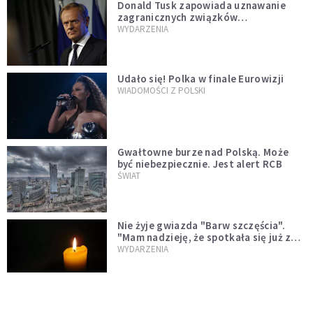
Donald Tusk zapowiada uznawanie
zagranicznych związków
jednopłciowych. "Państwo oblało ten
WYDARZENIA
test"
Udało się! Polka w finale Eurowizji
WIADOMOŚCI Z POLSKI
Gwałtowne burze nad Polską. Może
być niebezpiecznie. Jest alert RCB
ŚWIAT
Nie żyje gwiazda "Barw szczęścia".
"Mam nadzieję, że spotkała się już z
Bogiem, którego tak bardzo kochała"
WYDARZENIA