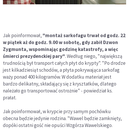
Jak poinformował,
"montaż sarkofagu trwał od godz. 22
w piątek aż do godz. 9.00 w sobotę, gdy zabił Dzwon
Zygmunta, wspominając godzinę katastrofy, a więc
śmierci prezydenckiej pary"
. Według niego, "największą
trudnością był transport całych płyt do krypty". "Po drodze
jest kilkadziesiąt schodów, a płyta pokrywająca sarkofag
waży ponad 400 kilogramów. W dodatku materiał jest
bardzo delikatny, składający się z kryształków, dlatego
należało go transportować ostrożnie" - powiedział ks.
prałat.
Jak poinformował, w krypcie przy samym pochówku
obecna będzie jedynie rodzina. "Wawel będzie zamknięty,
dopóki ostatni gość nie opuści Wzgórza Wawelskiego.