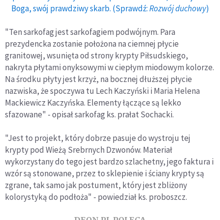
Boga, swój prawdziwy skarb. (Sprawdź:
Rozwój duchowy
)
"Ten sarkofag jest sarkofagiem podwójnym. Para
prezydencka zostanie położona na ciemnej płycie
granitowej, wsunięta od strony krypty Piłsudskiego,
nakryta płytami onyksowymi w ciepłym miodowym kolorze.
Na środku płyty jest krzyż, na bocznej dłuższej płycie
nazwiska, że spoczywa tu Lech Kaczyński i Maria Helena
Mackiewicz Kaczyńska. Elementy łączące są lekko
sfazowane" - opisał sarkofag ks. prałat Sochacki.
"Jest to projekt, który dobrze pasuje do wystroju tej
krypty pod Wieżą Srebrnych Dzwonów. Materiał
wykorzystany do tego jest bardzo szlachetny, jego faktura i
wzór są stonowane, przez to sklepienie i ściany krypty są
zgrane, tak samo jak postument, który jest zbliżony
kolorystyką do podłoża" - powiedział ks. proboszcz.