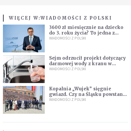
WIĘCEJ W:
WIADOMOŚCI Z POLSKI
3600 zł miesięcznie na dziecko
do 3. roku życia? To jedna z
propozycji programu "Rozwój
WIADOMOŚCI Z POLSKI
Plus"
Sejm odrzucił projekt dotyczący
darmowej wody z kranu w
restauracjach
WIADOMOŚCI Z POLSKI
Kopalnia „Wujek” sięgnie
gwiazd. Czy na Śląsku powstanie
„Dolina Krzemowa”?
WIADOMOŚCI Z POLSKI