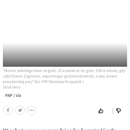
"Montaż sarkofagu trwał od godz. 22 w piątek aż do godz. 9.00 w sobotę, gdy
zabił Dzwon Zygmunta, wspominając godzinę katastrofy, a więc śmierci
prezydenckiej pary" (fot. PAP/Stanisław Rozpędzik )
16 lat temu
PAP / slo