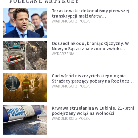
POLECANE ARTYKUŁY
Trzaskowski: dokonaliśmy pierwszej
transkrypcji małżeństw
jednopłciowych. “Tak jak
WIADOMOŚCI Z POLSKI
zapowiadałem, bez zwłoki,
natychmiast”
Odszedł młodo, broniąc Ojczyzny. W
Nowym Sączu znaleziono zwłoki
mężczyzny z czasów potopu
WYDARZENIA
szwedzkiego
Cud wśród niszczycielskiego ognia.
Strażacy gaszący pożary na Roztoczu
opublikowali niezwykłe zdjęcie
WIADOMOŚCI Z POLSKI
Krwawa strzelanina w Lubinie. 21-letni
podejrzany wciąż na wolności
WIADOMOŚCI Z POLSKI