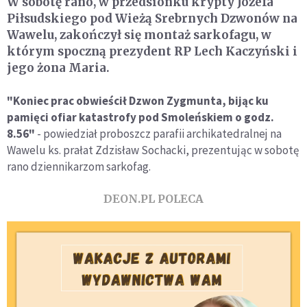
W sobotę rano, w przedsionku krypty Józefa
Piłsudskiego pod Wieżą Srebrnych Dzwonów na
Wawelu, zakończył się montaż sarkofagu, w
którym spoczną prezydent RP Lech Kaczyński i
jego żona Maria.
"Koniec prac obwieścił Dzwon Zygmunta, bijąc ku
pamięci ofiar katastrofy pod Smoleńskiem o godz.
8.56"
- powiedział proboszcz parafii archikatedralnej na
Wawelu ks. prałat Zdzisław Sochacki, prezentując w sobotę
rano dziennikarzom sarkofag.
DEON.PL POLECA