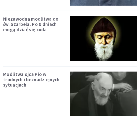
Niezawodna modlitwa do
św. Szarbela. Po 9 dniach
mogą dziać się cuda
Modlitwa ojca Pio w
trudnych i beznadziejnych
sytuacjach