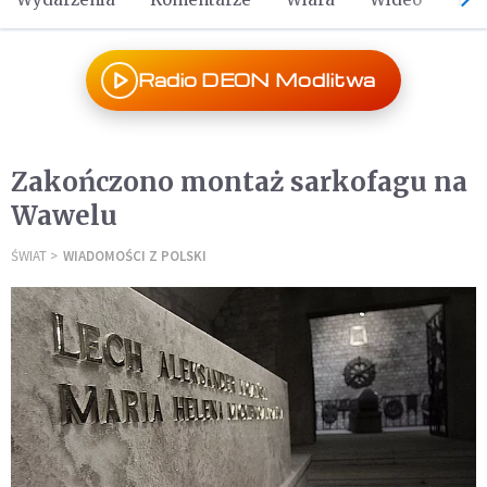
Radio DEON Modlitwa
Zakończono montaż sarkofagu na
Wawelu
ŚWIAT
WIADOMOŚCI Z POLSKI