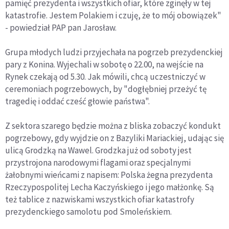
pamięć prezydenta i wszystkich ofiar, które zginęły w tej
katastrofie. Jestem Polakiem i czuję, że to mój obowiązek"
- powiedział PAP pan Jarosław.
Grupa młodych ludzi przyjechała na pogrzeb prezydenckiej
pary z Konina. Wyjechali w sobotę o 22.00, na wejście na
Rynek czekają od 5.30. Jak mówili, chcą uczestniczyć w
ceremoniach pogrzebowych, by "dogłębniej przeżyć tę
tragedię i oddać cześć głowie państwa".
Z sektora szarego będzie można z bliska zobaczyć kondukt
pogrzebowy, gdy wyjdzie on z Bazyliki Mariackiej, udając się
ulicą Grodzką na Wawel. Grodzka już od soboty jest
przystrojona narodowymi flagami oraz specjalnymi
żałobnymi wieńcami z napisem: Polska żegna prezydenta
Rzeczypospolitej Lecha Kaczyńskiego i jego małżonkę. Są
też tablice z nazwiskami wszystkich ofiar katastrofy
prezydenckiego samolotu pod Smoleńskiem.