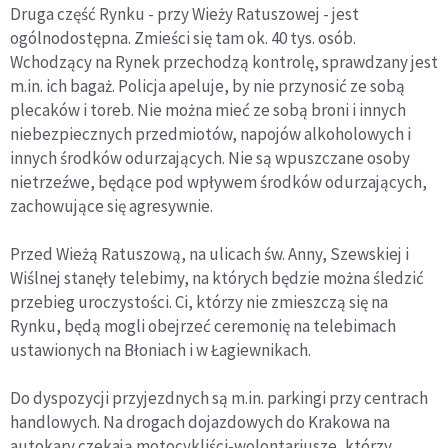
Druga część Rynku - przy Wieży Ratuszowej - jest
ogólnodostępna. Zmieści się tam ok. 40 tys. osób.
Wchodzący na Rynek przechodzą kontrolę, sprawdzany jest
m.in. ich bagaż. Policja apeluje, by nie przynosić ze sobą
plecaków i toreb. Nie można mieć ze sobą broni i innych
niebezpiecznych przedmiotów, napojów alkoholowych i
innych środków odurzających. Nie są wpuszczane osoby
nietrzeźwe, będące pod wpływem środków odurzających,
zachowujące się agresywnie.
Przed Wieżą Ratuszową, na ulicach św. Anny, Szewskiej i
Wiślnej stanęły telebimy, na których będzie można śledzić
przebieg uroczystości. Ci, którzy nie zmieszczą się na
Rynku, będą mogli obejrzeć ceremonię na telebimach
ustawionych na Błoniach i w Łagiewnikach.
Do dyspozycji przyjezdnych są m.in. parkingi przy centrach
handlowych. Na drogach dojazdowych do Krakowa na
autokary czekają motocykliści-wolontariusze, którzy