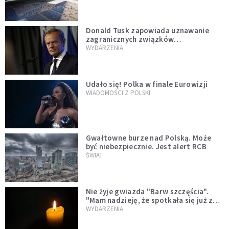
Donald Tusk zapowiada uznawanie
zagranicznych związków
jednopłciowych. "Państwo oblało ten
WYDARZENIA
test"
Udało się! Polka w finale Eurowizji
WIADOMOŚCI Z POLSKI
Gwałtowne burze nad Polską. Może
być niebezpiecznie. Jest alert RCB
ŚWIAT
Nie żyje gwiazda "Barw szczęścia".
"Mam nadzieję, że spotkała się już z
Bogiem, którego tak bardzo kochała"
WYDARZENIA