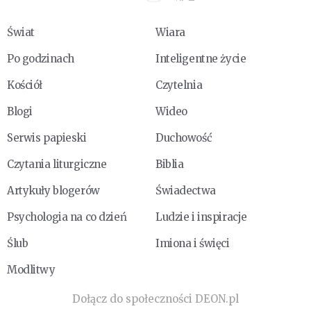
Świat
Wiara
Po godzinach
Inteligentne życie
Kościół
Czytelnia
Blogi
Wideo
Serwis papieski
Duchowość
Czytania liturgiczne
Biblia
Artykuły blogerów
Świadectwa
Psychologia na co dzień
Ludzie i inspiracje
Ślub
Imiona i święci
Modlitwy
Dołącz do społeczności DEON.pl