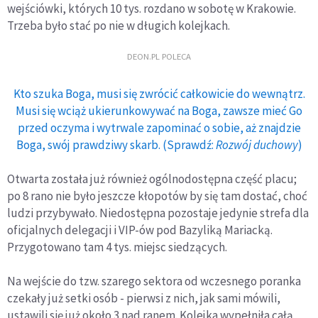
wejściówki, których 10 tys. rozdano w sobotę w Krakowie.
Trzeba było stać po nie w długich kolejkach.
DEON.PL POLECA
Kto szuka Boga, musi się zwrócić całkowicie do wewnątrz.
Musi się wciąż ukierunkowywać na Boga, zawsze mieć Go
przed oczyma i wytrwale zapominać o sobie, aż znajdzie
Boga, swój prawdziwy skarb. (Sprawdź:
Rozwój duchowy
)
Otwarta została już również ogólnodostępna część placu;
po 8 rano nie było jeszcze kłopotów by się tam dostać, choć
ludzi przybywało. Niedostępna pozostaje jedynie strefa dla
oficjalnych delegacji i VIP-ów pod Bazyliką Mariacką.
Przygotowano tam 4 tys. miejsc siedzących.
Na wejście do tzw. szarego sektora od wczesnego poranka
czekały już setki osób - pierwsi z nich, jak sami mówili,
ustawili się już około 3 nad ranem. Kolejka wypełniła całą