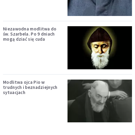
Niezawodna modlitwa do
św. Szarbela. Po 9 dniach
mogą dziać się cuda
Modlitwa ojca Pio w
trudnych i beznadziejnych
sytuacjach