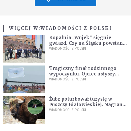
WIĘCEJ W:
WIADOMOŚCI Z POLSKI
Kopalnia „Wujek” sięgnie
gwiazd. Czy na Śląsku powstanie
„Dolina Krzemowa”?
WIADOMOŚCI Z POLSKI
Tragiczny finał rodzinnego
wypoczynku. Ojciec usłyszy
zarzuty
WIADOMOŚCI Z POLSKI
Żubr poturbował turystę w
Puszczy Białowieskiej. Nagranie
daje do myślenia
WIADOMOŚCI Z POLSKI