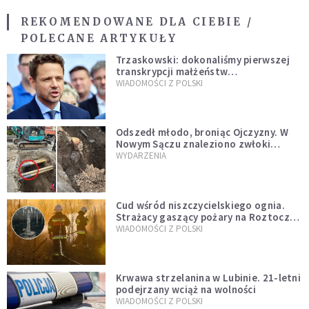
REKOMENDOWANE DLA CIEBIE /
POLECANE ARTYKUŁY
Trzaskowski: dokonaliśmy pierwszej
transkrypcji małżeństw
jednopłciowych. “Tak jak
WIADOMOŚCI Z POLSKI
zapowiadałem, bez zwłoki,
natychmiast”
Odszedł młodo, broniąc Ojczyzny. W
Nowym Sączu znaleziono zwłoki
mężczyzny z czasów potopu
WYDARZENIA
szwedzkiego
Cud wśród niszczycielskiego ognia.
Strażacy gaszący pożary na Roztoczu
opublikowali niezwykłe zdjęcie
WIADOMOŚCI Z POLSKI
Krwawa strzelanina w Lubinie. 21-letni
podejrzany wciąż na wolności
WIADOMOŚCI Z POLSKI