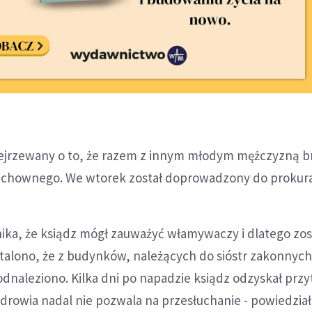
ejrzewany o to, że razem z innym młodym mężczyzną br
duchownego. We wtorek został doprowadzony do prokura
ynika, że ksiądz mógł zauważyć włamywaczy i dlatego zos
stalono, że z budynków, należących do sióstr zakonnych
dnaleziono. Kilka dni po napadzie ksiądz odzyskał prz
zdrowia nadal nie pozwala na przesłuchanie - powiedział