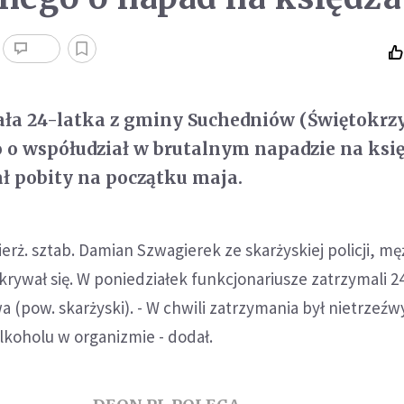
ała 24-latka z gminy Suchedniów (Świętokrzy
o współudział w brutalnym napadzie na księ
ł pobity na początku maja.
erż. sztab. Damian Szwagierek ze skarżyskiej policji, m
krywał się. W poniedziałek funkcjonariusze zatrzymali 2
 (pow. skarżyski). - W chwili zatrzymania był nietrzeźwy
lkoholu w organizmie - dodał.