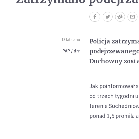
13 lat temu
Policja zatrzym
podejrzewanego 
PAP / drr
Duchowny zosta
Jak poinformował si
od trzech tygodni u
terenie Suchedniowa
ponad 1,5 promila a