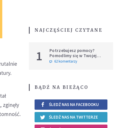
NAJCZĘŚCIEJ CZYTANE
Potrzebujesz pomocy?
1
Pomodlimy się w Twojej
intencji
62 komentarzy
utalnie
tury.
BĄDŹ NA BIEŻĄCO
tał
, zginęły
ŚLEDŹ NAS NA FACEBOOKU
ytomność.
ŚLEDŹ NAS NA TWITTERZE