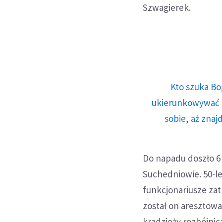
Szwagierek.
Kto szuka Bo
ukierunkowywać n
sobie, aż znaj
Do napadu doszło 6
Suchedniowie. 50-le
funkcjonariusze zat
został on aresztowa
kradzieży rozbójnicz