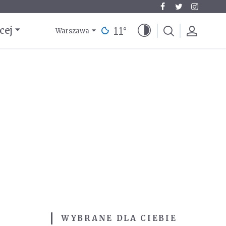
11
°
cej
Warszawa
WYBRANE DLA CIEBIE