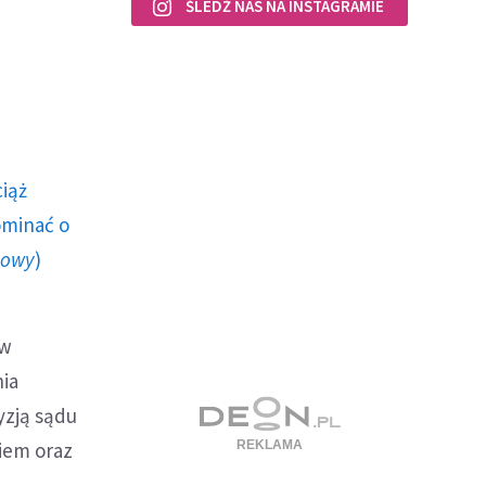
ŚLEDŹ NAS NA INSTAGRAMIE
ciąż
ominać o
howy
)
 w
nia
yzją sądu
niem oraz