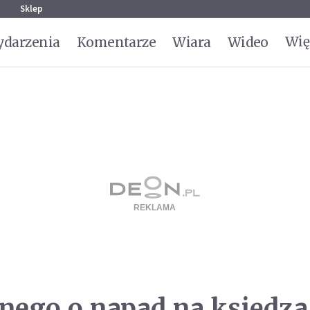
g
Sklep
Wię
darzenia
Komentarze
Wiara
Wideo
nego o napad na księdza