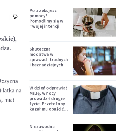
Potrzebujesz
pomocy?
Pomodlimy się w
Twojej intencji
skie),
dza.
Skuteczna
modlitwa w
sprawach trudnych
i beznadziejnych
ężczyzna
W dzień odprawiał
4-latka na
Mszę, w nocy
prowadził drugie
, miał
życie. Przełożony
kazał mu opuścić
zakon
Niezawodna