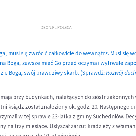
DEON.PL POLECA
ga, musi się zwrócić całkowicie do wewnątrz. Musi się w
a Boga, zawsze mieć Go przed oczyma i wytrwale zap
dzie Boga, swój prawdziwy skarb. (Sprawdź:
Rozwój duc
 maja przy budynkach, należących do sióstr zakonnych
tni ksiądz został znaleziony ok. godz. 20. Następnego d
rzymali w tej sprawie 23-latka z gminy Suchedniów. Dec
ny na trzy miesiące. Usłyszał zarzut kradzieży z włama
ej, za co grozi do 10 lat więzienia.