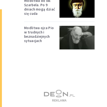
modlitwa do św.
Szarbela. Po 9
dniach mogą dziać
się cuda
Modlitwa ojca Pio
w trudnych i
beznadziejnych
sytuacjach