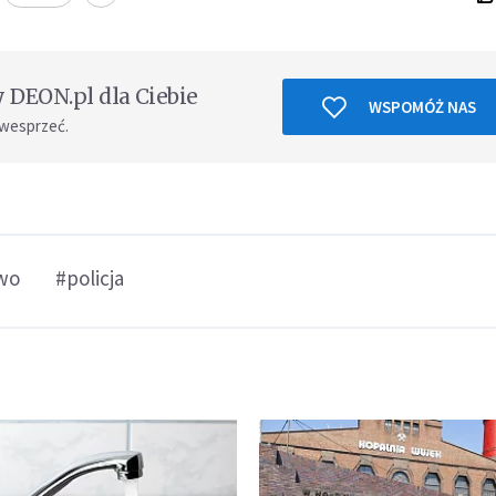
DEON.pl dla Ciebie
WSPOMÓŻ NAS
 wesprzeć.
wo
#policja