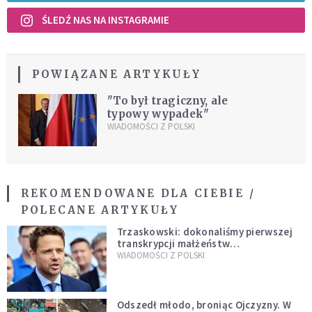
ŚLEDŹ NAS NA INSTAGRAMIE
POWIĄZANE ARTYKUŁY
"To był tragiczny, ale
typowy wypadek"
WIADOMOŚCI Z POLSKI
REKOMENDOWANE DLA CIEBIE /
POLECANE ARTYKUŁY
Trzaskowski: dokonaliśmy pierwszej
transkrypcji małżeństw
jednopłciowych. “Tak jak
WIADOMOŚCI Z POLSKI
zapowiadałem, bez zwłoki,
natychmiast”
Odszedł młodo, broniąc Ojczyzny. W