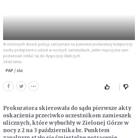
W minionych dniach policja zatrzymała na polecenie prokuratury kolejne trzy
osoby podejrzane o udział w nocnych zamieszkach, jeden mężczyzna sam
postanowił oddać się do dyspozycji śledczych.
14 lat temu
PAP / slo
Prokuratora skierowała do sądu pierwsze akty
oskarżenia przeciwko uczestnikom zamieszek
ulicznych, które wybuchły w Zielonej Górze w
nocy z 2 na 3 października br. Punktem
zapalnym stało się śmiertelne potrącenie