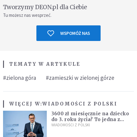
Tworzymy DEON.pl dla Ciebie
Tu możesz nas wesprzeć.
WSPOMÓŻ NAS
TEMATY W ARTYKULE
#zielona góra
#zamieszki w zielonej górze
WIĘCEJ W:
WIADOMOŚCI Z POLSKI
3600 zł miesięcznie na dziecko
do 3. roku życia? To jedna z
propozycji programu "Rozwój
WIADOMOŚCI Z POLSKI
Plus"