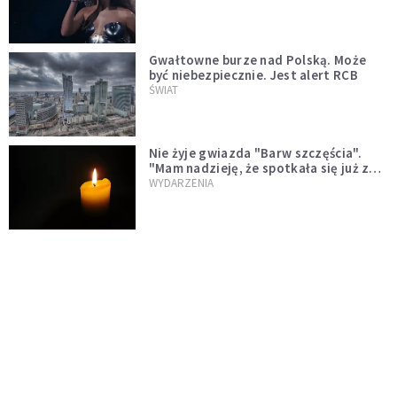
Gwałtowne burze nad Polską. Może
być niebezpiecznie. Jest alert RCB
ŚWIAT
Nie żyje gwiazda "Barw szczęścia".
"Mam nadzieję, że spotkała się już z
Bogiem, którego tak bardzo kochała"
WYDARZENIA