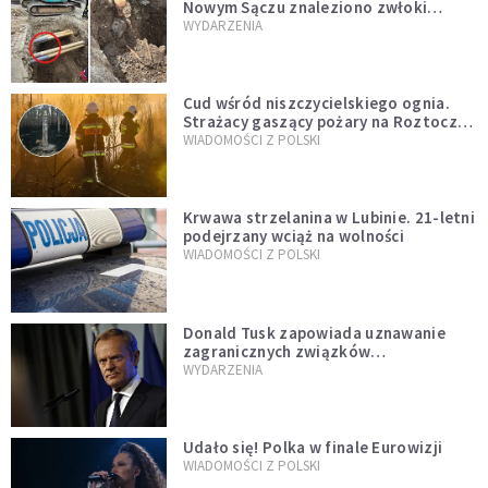
Nowym Sączu znaleziono zwłoki
mężczyzny z czasów potopu
WYDARZENIA
szwedzkiego
Cud wśród niszczycielskiego ognia.
Strażacy gaszący pożary na Roztoczu
opublikowali niezwykłe zdjęcie
WIADOMOŚCI Z POLSKI
Krwawa strzelanina w Lubinie. 21-letni
podejrzany wciąż na wolności
WIADOMOŚCI Z POLSKI
Donald Tusk zapowiada uznawanie
zagranicznych związków
jednopłciowych. "Państwo oblało ten
WYDARZENIA
test"
Udało się! Polka w finale Eurowizji
WIADOMOŚCI Z POLSKI