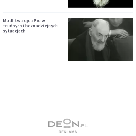
Modlitwa ojca Pio w
trudnych i beznadziejnych
sytuacjach