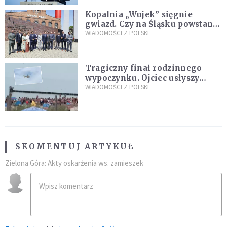
Kopalnia „Wujek” sięgnie
gwiazd. Czy na Śląsku powstanie
„Dolina Krzemowa”?
WIADOMOŚCI Z POLSKI
Tragiczny finał rodzinnego
wypoczynku. Ojciec usłyszy
zarzuty
WIADOMOŚCI Z POLSKI
SKOMENTUJ ARTYKUŁ
Zielona Góra: Akty oskarżenia ws. zamieszek