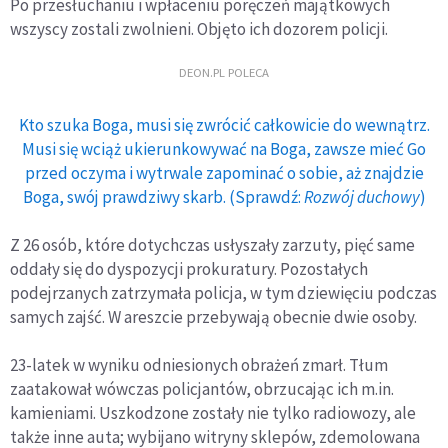
Po przesłuchaniu i wpłaceniu poręczeń majątkowych
wszyscy zostali zwolnieni. Objęto ich dozorem policji.
DEON.PL POLECA
Kto szuka Boga, musi się zwrócić całkowicie do wewnątrz.
Musi się wciąż ukierunkowywać na Boga, zawsze mieć Go
przed oczyma i wytrwale zapominać o sobie, aż znajdzie
Boga, swój prawdziwy skarb. (Sprawdź:
Rozwój duchowy
)
Z 26 osób, które dotychczas usłyszały zarzuty, pięć same
oddały się do dyspozycji prokuratury. Pozostałych
podejrzanych zatrzymała policja, w tym dziewięciu podczas
samych zajść. W areszcie przebywają obecnie dwie osoby.
23-latek w wyniku odniesionych obrażeń zmarł. Tłum
zaatakował wówczas policjantów, obrzucając ich m.in.
kamieniami. Uszkodzone zostały nie tylko radiowozy, ale
także inne auta; wybijano witryny sklepów, zdemolowana