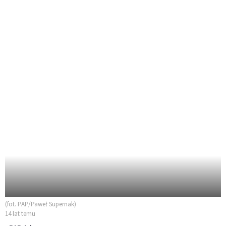
(fot. PAP/Paweł Supernak)
14 lat temu