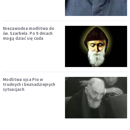
Niezawodna modlitwa do
św. Szarbela. Po 9 dniach
mogą dziać się cuda
Modlitwa ojca Pio w
trudnych i beznadziejnych
sytuacjach