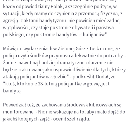
każdy odpowiedzialny Polak, a szczególnie politycy, w
sytuacji, kiedy mamy do czynienia z przemocą fizyczną, z
agresją, z aktami bandytyzmu, nie powinien mieć żadnej
wątpliwości, czy staje po stronie obywateli i państwa
polskiego, czy po stronie bandytów i chuliganów".
Mówiąc o wydarzeniach w Zielonej Górze Tusk ocenił, że
policja użyła środków przymusu adekwatnie do potrzeby. -
Żadne, nawet najbardziej dramatyczne zdarzenie nie
będzie traktowane jako usprawiedliwienie dla tych, którzy
atakują policjantów na służbie" - podkreślił. Dodał, że
"ktoś, kto kopie 28-letnią policjantkę w głowę, jest
bandytą.
Powiedział też, że zachowania środowisk kibicowskich są
monitorowane. - Nic nie wskazuje na to, aby miało dojść do
jakichś kolejnych zajść - ocenił szef rządu.