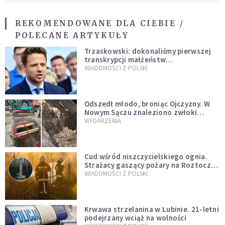
REKOMENDOWANE DLA CIEBIE /
POLECANE ARTYKUŁY
Trzaskowski: dokonaliśmy pierwszej
transkrypcji małżeństw
jednopłciowych. “Tak jak
WIADOMOŚCI Z POLSKI
zapowiadałem, bez zwłoki,
natychmiast”
Odszedł młodo, broniąc Ojczyzny. W
Nowym Sączu znaleziono zwłoki
mężczyzny z czasów potopu
WYDARZENIA
szwedzkiego
Cud wśród niszczycielskiego ognia.
Strażacy gaszący pożary na Roztoczu
opublikowali niezwykłe zdjęcie
WIADOMOŚCI Z POLSKI
Krwawa strzelanina w Lubinie. 21-letni
podejrzany wciąż na wolności