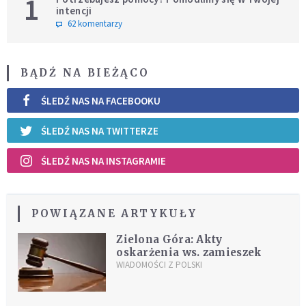
1
intencji
62 komentarzy
BĄDŹ NA BIEŻĄCO
ŚLEDŹ NAS NA FACEBOOKU
ŚLEDŹ NAS NA TWITTERZE
ŚLEDŹ NAS NA INSTAGRAMIE
POWIĄZANE ARTYKUŁY
Zielona Góra: Akty
oskarżenia ws. zamieszek
WIADOMOŚCI Z POLSKI