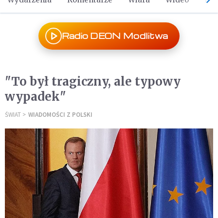
Radio DEON Modlitwa
"To był tragiczny, ale typowy
wypadek"
ŚWIAT
WIADOMOŚCI Z POLSKI