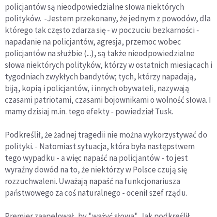
policjantów są nieodpowiedzialne słowa niektórych
polityków. -Jestem przekonany, że jednym z powodów, dla
którego tak często zdarza się - w poczuciu bezkarności -
napadanie na policjantów, agresja, przemoc wobec
policjantów na służbie (...), są także nieodpowiedzialne
słowa niektórych polityków, którzy w ostatnich miesiącach i
tygodniach zwykłych bandytów; tych, którzy napadają,
biją, kopią i policjantów, i innych obywateli, nazywają
czasami patriotami, czasami bojownikami o wolność słowa. I
mamy dzisiaj m.in. tego efekty - powiedział Tusk.
Podkreślił, że żadnej tragedii nie można wykorzystywać do
polityki. - Natomiast sytuacja, która była następstwem
tego wypadku - a więc napaść na policjantów - to jest
wyraźny dowód na to, że niektórzy w Polsce czują się
rozzuchwaleni. Uważają napaść na funkcjonariusza
państwowego za coś naturalnego - ocenił szef rządu.
Premier zaapelował, by "ważyć słowa". Jak podkreślił,