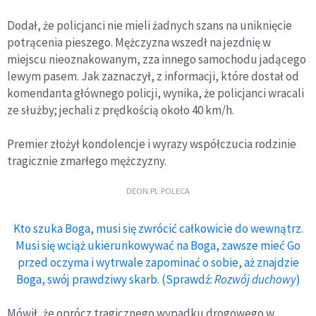
Dodał, że policjanci nie mieli żadnych szans na uniknięcie
potrącenia pieszego. Mężczyzna wszedł na jezdnię w
miejscu nieoznakowanym, zza innego samochodu jadącego
lewym pasem. Jak zaznaczył, z informacji, które dostał od
komendanta głównego policji, wynika, że policjanci wracali
ze służby; jechali z prędkością około 40 km/h.
Premier złożył kondolencje i wyrazy współczucia rodzinie
tragicznie zmarłego mężczyzny.
DEON.PL POLECA
Kto szuka Boga, musi się zwrócić całkowicie do wewnątrz.
Musi się wciąż ukierunkowywać na Boga, zawsze mieć Go
przed oczyma i wytrwale zapominać o sobie, aż znajdzie
Boga, swój prawdziwy skarb. (Sprawdź:
Rozwój duchowy
)
Mówił, że oprócz tragicznego wypadku drogowego w