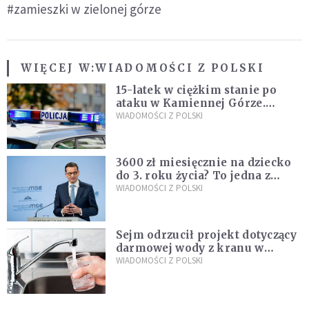
#zamieszki w zielonej górze
WIĘCEJ W:
WIADOMOŚCI Z POLSKI
15-latek w ciężkim stanie po
ataku w Kamiennej Górze.
Policja zatrzymała dwóch
WIADOMOŚCI Z POLSKI
nastolatków
3600 zł miesięcznie na dziecko
do 3. roku życia? To jedna z
propozycji programu "Rozwój
WIADOMOŚCI Z POLSKI
Plus"
Sejm odrzucił projekt dotyczący
darmowej wody z kranu w
restauracjach
WIADOMOŚCI Z POLSKI