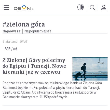
Przejdź do menu głównego
Przejdź do treści
#zielona góra
Najnowsze
Najpopularniejsze
2 lata temu
ŚWIAT
PAP / mł
Z Zielonej Góry polecimy
do Egiptu i Tunezji. Nowe
kierunki już w czerwcu
Podczas tegorocznych wakacji z lubuskiego lotniska Zielona Góra-
Babimost będzie można polecieć w pięciu kierunkach do Tunezji,
Egiptu oraz Albanii. Od stycznia do końca maja z usług portu w
Babimoście skorzystało 21.759 podróżnych.