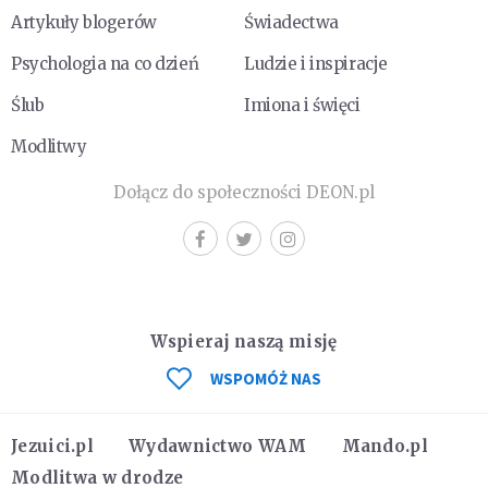
Artykuły blogerów
Świadectwa
Psychologia na co dzień
Ludzie i inspiracje
Ślub
Imiona i święci
Modlitwy
Dołącz do społeczności DEON.pl
Wspieraj naszą misję
WSPOMÓŻ NAS
Jezuici.pl
Wydawnictwo WAM
Mando.pl
Modlitwa w drodze