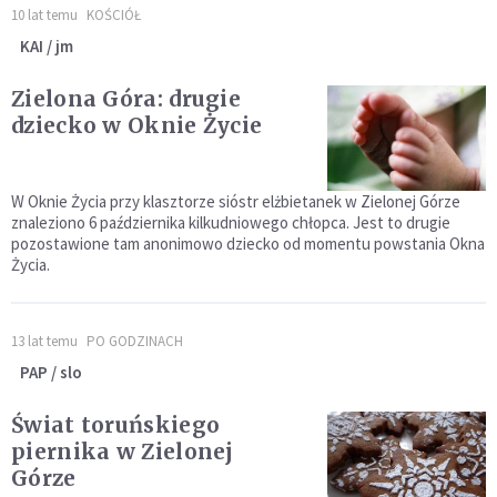
10 lat temu
KOŚCIÓŁ
KAI / jm
Zielona Góra: drugie
dziecko w Oknie Życie
W Oknie Życia przy klasztorze sióstr elżbietanek w Zielonej Górze
znaleziono 6 października kilkudniowego chłopca. Jest to drugie
pozostawione tam anonimowo dziecko od momentu powstania Okna
Życia.
13 lat temu
PO GODZINACH
PAP / slo
Świat toruńskiego
piernika w Zielonej
Górze