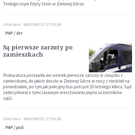
Teologicznym Edyty Stein w Zielonej Górze.
14 lat temu
WIADOMOŚCI Z POLSKI
PAP / drr
Są pierwsze zarzuty po
zamieszkach
Prokuratura postawiła we wtorek pierwsze zarzuty w związku z
zamieszkami, do jakich doszło w Zielonej Górze w nocy z niedzieli na
poniedziałek, po tym jak policyjny bus potrącił 23-letniego kibica. Sąd
zadecydował o tymczasowym aresztowaniu pięciu uczestników
zajść.
14 lat temu
WIADOMOŚCI Z POLSKI
PAP / psd