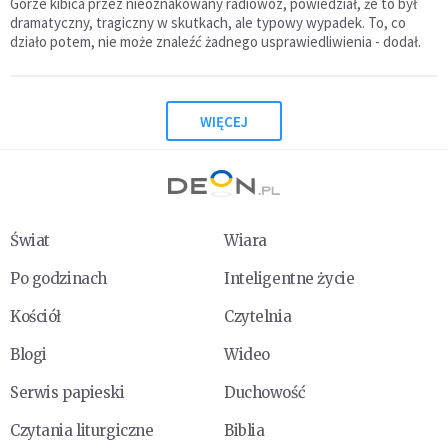
Górze kibica przez nieoznakowany radiowóz, powiedział, że to był
dramatyczny, tragiczny w skutkach, ale typowy wypadek. To, co
działo potem, nie może znaleźć żadnego usprawiedliwienia - dodał.
WIĘCEJ
Świat
Wiara
Po godzinach
Inteligentne życie
Kościół
Czytelnia
Blogi
Wideo
Serwis papieski
Duchowość
Czytania liturgiczne
Biblia