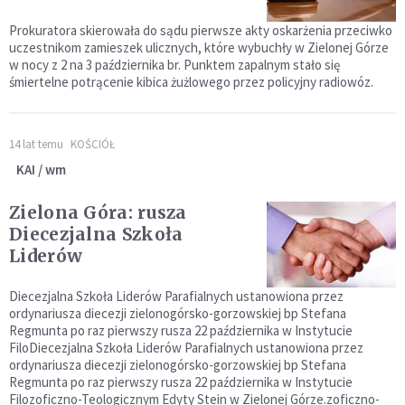
Prokuratora skierowała do sądu pierwsze akty oskarżenia przeciwko
uczestnikom zamieszek ulicznych, które wybuchły w Zielonej Górze
w nocy z 2 na 3 października br. Punktem zapalnym stało się
śmiertelne potrącenie kibica żużlowego przez policyjny radiowóz.
14 lat temu
KOŚCIÓŁ
KAI / wm
Zielona Góra: rusza
Diecezjalna Szkoła
Liderów
Diecezjalna Szkoła Liderów Parafialnych ustanowiona przez
ordynariusza diecezji zielonogórsko-gorzowskiej bp Stefana
Regmunta po raz pierwszy rusza 22 października w Instytucie
FiloDiecezjalna Szkoła Liderów Parafialnych ustanowiona przez
ordynariusza diecezji zielonogórsko-gorzowskiej bp Stefana
Regmunta po raz pierwszy rusza 22 października w Instytucie
Filozoficzno-Teologicznym Edyty Stein w Zielonej Górze.zoficzno-