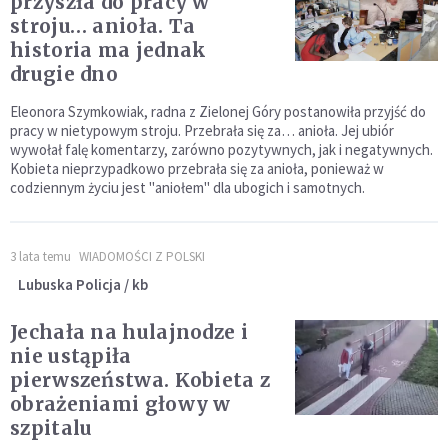
przyszła do pracy w
stroju… anioła. Ta
historia ma jednak
drugie dno
Eleonora Szymkowiak, radna z Zielonej Góry postanowiła przyjść do
pracy w nietypowym stroju. Przebrała się za… anioła. Jej ubiór
wywołał falę komentarzy, zarówno pozytywnych, jak i negatywnych.
Kobieta nieprzypadkowo przebrała się za anioła, ponieważ w
codziennym życiu jest "aniołem" dla ubogich i samotnych.
3 lata temu
WIADOMOŚCI Z POLSKI
Lubuska Policja / kb
Jechała na hulajnodze i
nie ustąpiła
pierwszeństwa. Kobieta z
obrażeniami głowy w
szpitalu