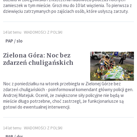
zamieszek w tym mieście. Grozi mu do 10 lat więzienia. To pierwsza z
dziewięciu zatrzymanych po zajściach osób, które usłyszą zarzuty.
14 lat temu
WIADOMOŚCI Z POLSKI
PAP / slo
Zielona Góra: Noc bez
zdarzeń chuligańskich
Noc z poniedziałku na wtorek przebiegła w Zielonej Górze bez
zdarzeń chuligańskich - poinformował komendant główny policji gen.
Andrzej Matejuk. Ocenił, że zwiększone siły policyjne nie będą w
mieście długo potrzebne, choć zastrzegł, że funkcjonariusze są
gotowi do ewentualnej interwencji.
14 lat temu
WIADOMOŚCI Z POLSKI
PAP / drr