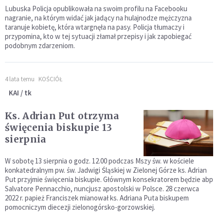
Lubuska Policja opublikowała na swoim profilu na Facebooku
nagranie, na którym widać jak jadący na hulajnodze mężczyzna
taranuje kobietę, która wtargnęła na pasy. Policja tłumaczy i
przypomina, kto w tej sytuacji złamał przepisy i jak zapobiegać
podobnym zdarzeniom.
4 lata temu
KOŚCIÓŁ
KAI / tk
Ks. Adrian Put otrzyma
święcenia biskupie 13
sierpnia
W sobotę 13 sierpnia o godz. 12.00 podczas Mszy św. w kościele
konkatedralnym pw. św. Jadwigi Śląskiej w Zielonej Górze ks. Adrian
Put przyjmie święcenia biskupie. Głównym konsekratorem będzie abp
Salvatore Pennacchio, nuncjusz apostolski w Polsce. 28 czerwca
2022 r. papież Franciszek mianował ks. Adriana Puta biskupem
pomocniczym diecezji zielonogórsko-gorzowskiej.