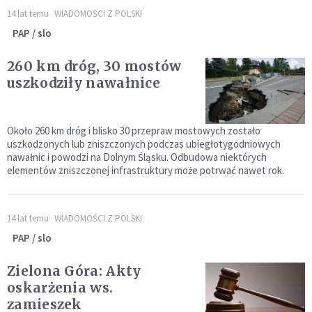
14 lat temu
WIADOMOŚCI Z POLSKI
PAP / slo
260 km dróg, 30 mostów
uszkodziły nawałnice
Około 260 km dróg i blisko 30 przepraw mostowych zostało
uszkodzonych lub zniszczonych podczas ubiegłotygodniowych
nawałnic i powodzi na Dolnym Śląsku. Odbudowa niektórych
elementów zniszczonej infrastruktury może potrwać nawet rok.
14 lat temu
WIADOMOŚCI Z POLSKI
PAP / slo
Zielona Góra: Akty
oskarżenia ws.
zamieszek