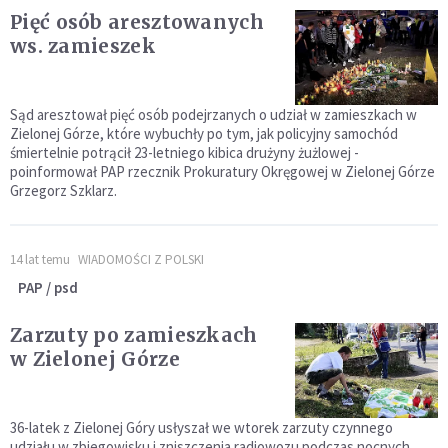
Pięć osób aresztowanych
ws. zamieszek
Sąd aresztował pięć osób podejrzanych o udział w zamieszkach w
Zielonej Górze, które wybuchły po tym, jak policyjny samochód
śmiertelnie potrącił 23-letniego kibica drużyny żużlowej -
poinformował PAP rzecznik Prokuratury Okręgowej w Zielonej Górze
Grzegorz Szklarz.
14 lat temu
WIADOMOŚCI Z POLSKI
PAP / psd
Zarzuty po zamieszkach
w Zielonej Górze
36-latek z Zielonej Góry usłyszał we wtorek zarzuty czynnego
udziału w zbiegowisku i zniszczenia radiowozu podczas nocnych