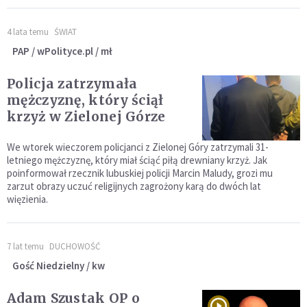
4 lata temu
ŚWIAT
PAP / wPolityce.pl / mł
Policja zatrzymała
mężczyznę, który ściął
krzyż w Zielonej Górze
We wtorek wieczorem policjanci z Zielonej Góry zatrzymali 31-
letniego mężczyznę, który miał ściąć piłą drewniany krzyż. Jak
poinformował rzecznik lubuskiej policji Marcin Maludy, grozi mu
zarzut obrazy uczuć religijnych zagrożony karą do dwóch lat
więzienia.
7 lat temu
DUCHOWOŚĆ
Gość Niedzielny / kw
Adam Szustak OP o