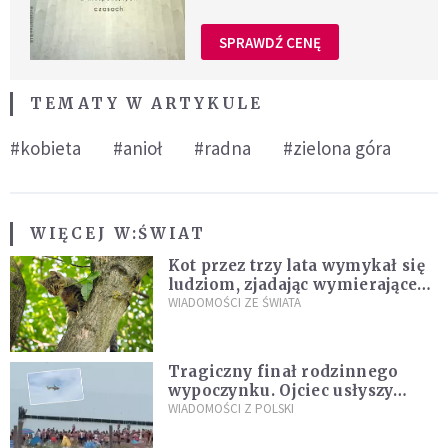
SPRAWDŹ CENĘ
TEMATY W ARTYKULE
#kobieta
#anioł
#radna
#zielona góra
WIĘCEJ W:
ŚWIAT
Kot przez trzy lata wymykał się
ludziom, zjadając wymierające
kaczki. W końcu popełnił
WIADOMOŚCI ZE ŚWIATA
fatalny błąd
Tragiczny finał rodzinnego
wypoczynku. Ojciec usłyszy
zarzuty
WIADOMOŚCI Z POLSKI