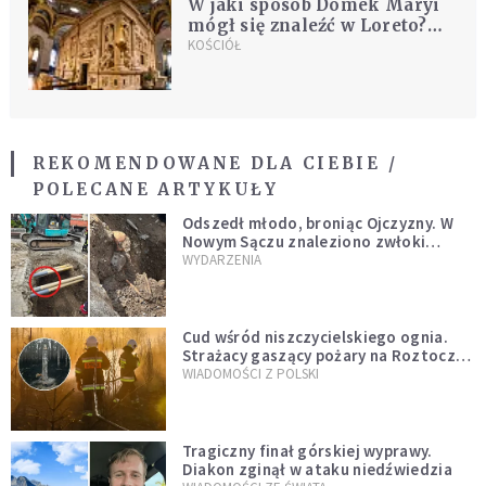
W jaki sposób Domek Maryi
mógł się znaleźć w Loreto?
„Legenda o aniołach ma
KOŚCIÓŁ
historyczne uzasadnienie”
REKOMENDOWANE DLA CIEBIE /
POLECANE ARTYKUŁY
Odszedł młodo, broniąc Ojczyzny. W
Nowym Sączu znaleziono zwłoki
mężczyzny z czasów potopu
WYDARZENIA
szwedzkiego
Cud wśród niszczycielskiego ognia.
Strażacy gaszący pożary na Roztoczu
opublikowali niezwykłe zdjęcie
WIADOMOŚCI Z POLSKI
Tragiczny finał górskiej wyprawy.
Diakon zginął w ataku niedźwiedzia