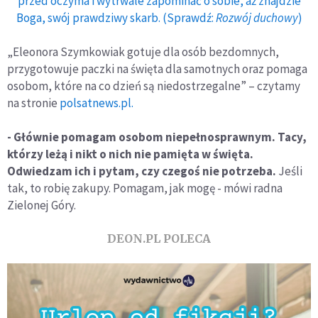
przed oczyma i wytrwale zapominać o sobie, aż znajdzie
Boga, swój prawdziwy skarb. (Sprawdź:
Rozwój duchowy
)
„Eleonora Szymkowiak gotuje dla osób bezdomnych,
przygotowuje paczki na święta dla samotnych oraz pomaga
osobom, które na co dzień są niedostrzegalne” – czytamy
na stronie
polsatnews.pl.
- Głównie pomagam osobom niepełnosprawnym. Tacy,
którzy leżą i nikt o nich nie pamięta w święta.
Odwiedzam ich i pytam, czy czegoś nie potrzeba.
Jeśli
tak, to robię zakupy. Pomagam, jak mogę - mówi radna
Zielonej Góry.
DEON.PL POLECA