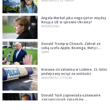
WIADOMOŚCI ZE ŚWIATA
Angela Merkel jako negocjator między
Rosją a UE w sprawie Ukrainy?
WYDARZENIA
Donald Trump w Chinach. Zabrał ze
sobą szefa Apple, Boeinga, Mety i
Muska
ŚWIAT
Krwawa strzelanina w Lubinie. 21-letni
podejrzany wciąż na wolności
WIADOMOŚCI Z POLSKI
Donald Tusk zapowiada uznawanie
zagranicznych związków
jednopłciowych. "Państwo oblało ten
WYDARZENIA
test"