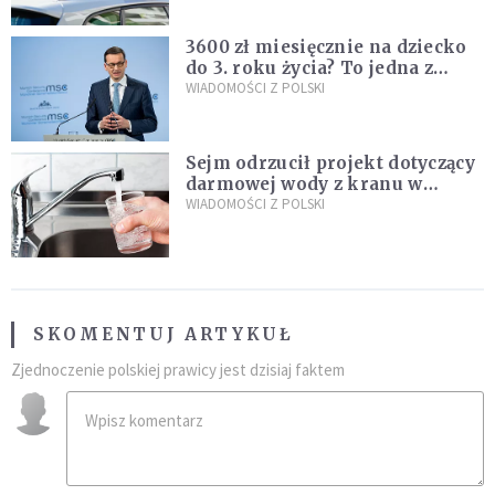
3600 zł miesięcznie na dziecko
do 3. roku życia? To jedna z
propozycji programu "Rozwój
WIADOMOŚCI Z POLSKI
Plus"
Sejm odrzucił projekt dotyczący
darmowej wody z kranu w
restauracjach
WIADOMOŚCI Z POLSKI
SKOMENTUJ ARTYKUŁ
Zjednoczenie polskiej prawicy jest dzisiaj faktem