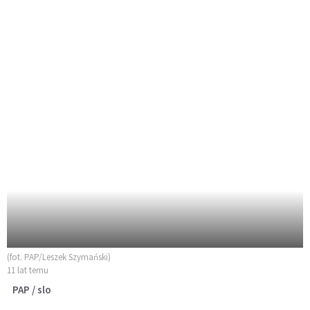
(fot. PAP/Leszek Szymański)
11 lat temu
PAP / slo