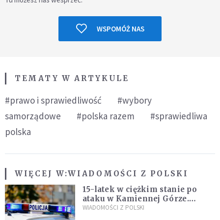
WSPOMÓŻ NAS
TEMATY W ARTYKULE
#prawo i sprawiedliwość
#wybory
samorządowe
#polska razem
#sprawiedliwa
polska
WIĘCEJ W:
WIADOMOŚCI Z POLSKI
15-latek w ciężkim stanie po
ataku w Kamiennej Górze.
Policja zatrzymała dwóch
WIADOMOŚCI Z POLSKI
nastolatków