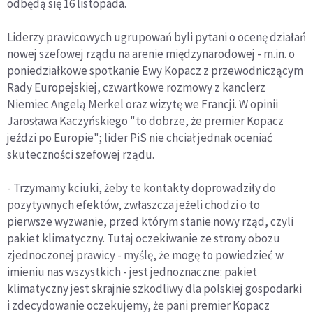
odbędą się 16 listopada.
Liderzy prawicowych ugrupowań byli pytani o ocenę działań
nowej szefowej rządu na arenie międzynarodowej - m.in. o
poniedziałkowe spotkanie Ewy Kopacz z przewodniczącym
Rady Europejskiej, czwartkowe rozmowy z kanclerz
Niemiec Angelą Merkel oraz wizytę we Francji. W opinii
Jarosława Kaczyńskiego "to dobrze, że premier Kopacz
jeździ po Europie"; lider PiS nie chciał jednak oceniać
skuteczności szefowej rządu.
- Trzymamy kciuki, żeby te kontakty doprowadziły do
pozytywnych efektów, zwłaszcza jeżeli chodzi o to
pierwsze wyzwanie, przed którym stanie nowy rząd, czyli
pakiet klimatyczny. Tutaj oczekiwanie ze strony obozu
zjednoczonej prawicy - myślę, że mogę to powiedzieć w
imieniu nas wszystkich - jest jednoznaczne: pakiet
klimatyczny jest skrajnie szkodliwy dla polskiej gospodarki
i zdecydowanie oczekujemy, że pani premier Kopacz