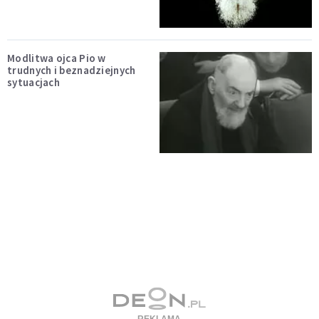
Modlitwa ojca Pio w
trudnych i beznadziejnych
sytuacjach