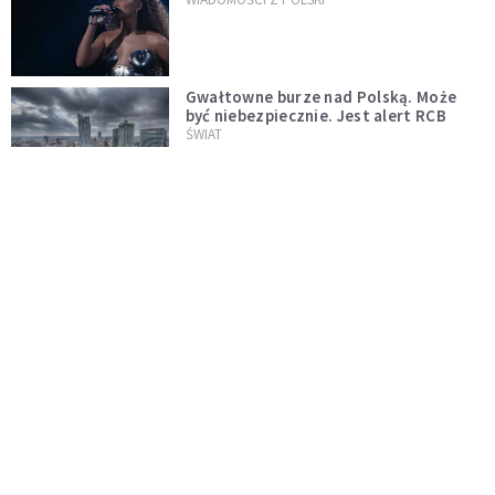
Gwałtowne burze nad Polską. Może
być niebezpiecznie. Jest alert RCB
ŚWIAT
Nie żyje gwiazda "Barw szczęścia".
"Mam nadzieję, że spotkała się już z
Bogiem, którego tak bardzo kochała"
WYDARZENIA