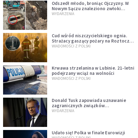
Odszedł młodo, broniąc Ojczyzny. W
Nowym Sączu znaleziono zwłoki
mężczyzny z czasów potopu
WYDARZENIA
szwedzkiego
Cud wśród niszczycielskiego ognia.
Strażacy gaszący pożary na Roztoczu
opublikowali niezwykłe zdjęcie
WIADOMOŚCI Z POLSKI
Krwawa strzelanina w Lubinie. 21-letni
podejrzany wciąż na wolności
WIADOMOŚCI Z POLSKI
Donald Tusk zapowiada uznawanie
zagranicznych związków
jednopłciowych. "Państwo oblało ten
WYDARZENIA
test"
Udało się! Polka w finale Eurowizji
WIADOMOŚCI Z POLSKI