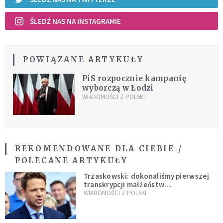
ŚLEDŹ NAS NA INSTAGRAMIE
POWIĄZANE ARTYKUŁY
PiS rozpocznie kampanię
wyborczą w Łodzi
WIADOMOŚCI Z POLSKI
REKOMENDOWANE DLA CIEBIE /
POLECANE ARTYKUŁY
Trzaskowski: dokonaliśmy pierwszej
transkrypcji małżeństw
jednopłciowych. “Tak jak
WIADOMOŚCI Z POLSKI
zapowiadałem, bez zwłoki,
natychmiast”