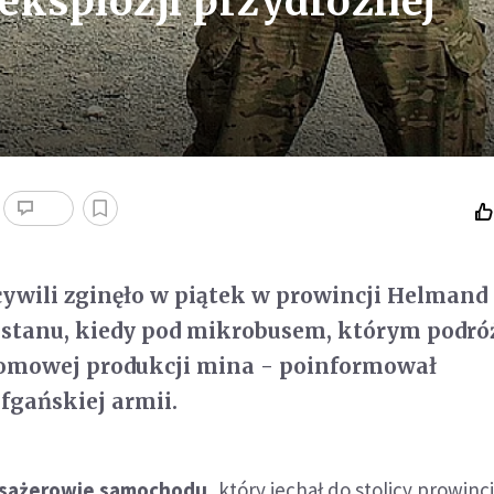
 eksplozji przydrożnej
cywili zginęło w piątek w prowincji Helmand
istanu, kiedy pod mikrobusem, którym podró
omowej produkcji mina - poinformował
afgańskiej armii.
asażerowie samochodu,
który jechał do stolicy prowincj