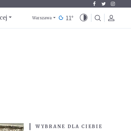
11
°
cej
Warszawa
WYBRANE DLA CIEBIE