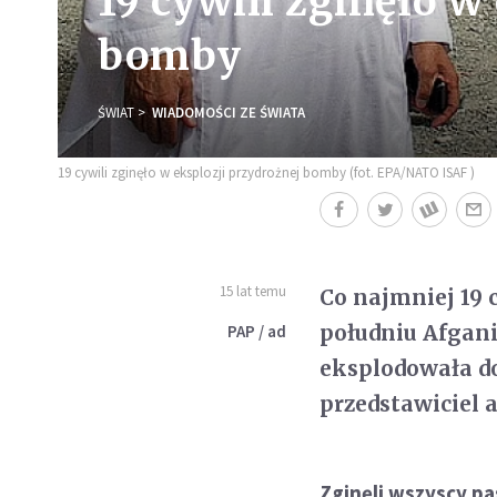
19 cywili zginęło w
bomby
ŚWIAT
WIADOMOŚCI ZE ŚWIATA
19 cywili zginęło w eksplozji przydrożnej bomby (fot. EPA/NATO ISAF )
15 lat temu
Co najmniej 19 
południu Afgan
PAP / ad
eksplodowała d
przedstawiciel 
Zginęli wszyscy p