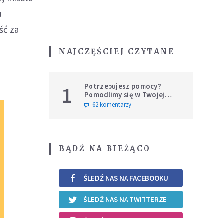
u
ść za
NAJCZĘŚCIEJ CZYTANE
Potrzebujesz pomocy?
1
Pomodlimy się w Twojej
intencji
62 komentarzy
BĄDŹ NA BIEŻĄCO
ŚLEDŹ NAS NA FACEBOOKU
ŚLEDŹ NAS NA TWITTERZE