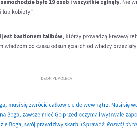
 samochodzie było 19 osób i wszystkie zginęły
. Nie w
i lub kobiety".
 jest bastionem talibów
, którzy prowadzą krwawą reb
m władzom od czasu odsunięcia ich od władzy przez sił
DEON.PL POLECA
ga, musi się zwrócić całkowicie do wewnątrz. Musi się w
a Boga, zawsze mieć Go przed oczyma i wytrwale zap
dzie Boga, swój prawdziwy skarb. (Sprawdź:
Rozwój duc