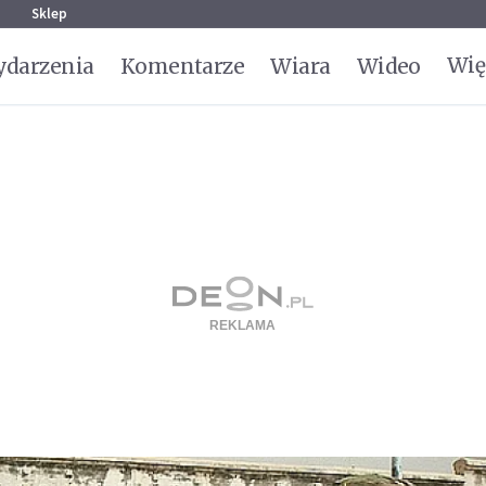
g
Sklep
Wię
darzenia
Komentarze
Wiara
Wideo