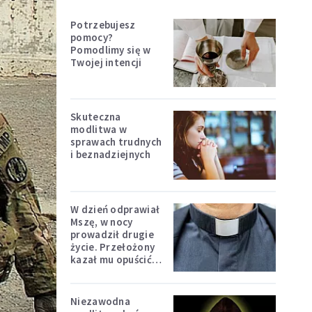
Potrzebujesz
pomocy?
Pomodlimy się w
Twojej intencji
Skuteczna
modlitwa w
sprawach trudnych
i beznadziejnych
W dzień odprawiał
Mszę, w nocy
prowadził drugie
życie. Przełożony
kazał mu opuścić
zakon
Niezawodna