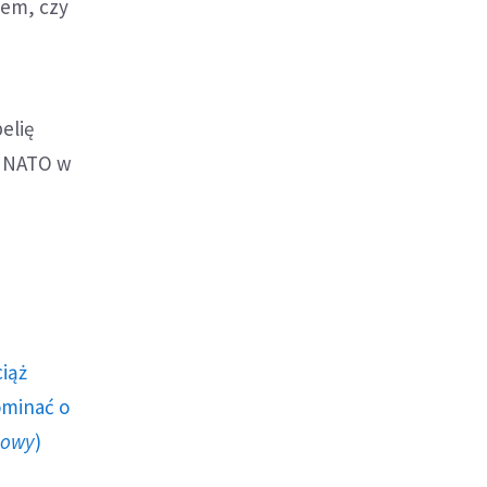
iem, czy
elię
y NATO w
ciąż
ominać o
howy
)