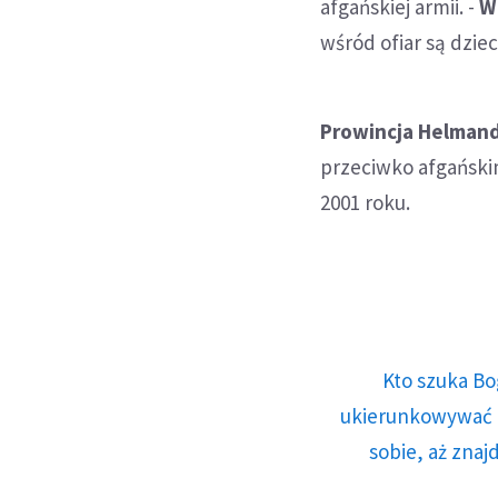
afgańskiej armii. -
W
wśród ofiar są dziec
Prowincja Helmand
przeciwko afgański
2001 roku.
Kto szuka Bo
ukierunkowywać n
sobie, aż znaj