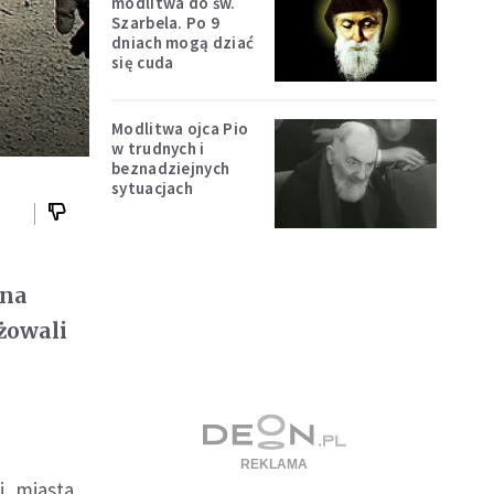
modlitwa do św.
Szarbela. Po 9
dniach mogą dziać
się cuda
Modlitwa ojca Pio
w trudnych i
beznadziejnych
sytuacjach
 na
żowali
i, miasta