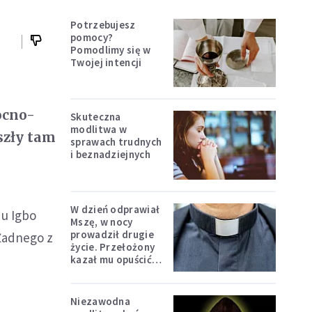
Potrzebujesz
pomocy?
Pomodlimy się w
Twojej intencji
ocno-
Skuteczna
modlitwa w
yszły tam
sprawach trudnych
i beznadziejnych
W dzień odprawiał
du Igbo
Mszę, w nocy
prowadził drugie
 Żadnego z
życie. Przełożony
kazał mu opuścić
zakon
Niezawodna