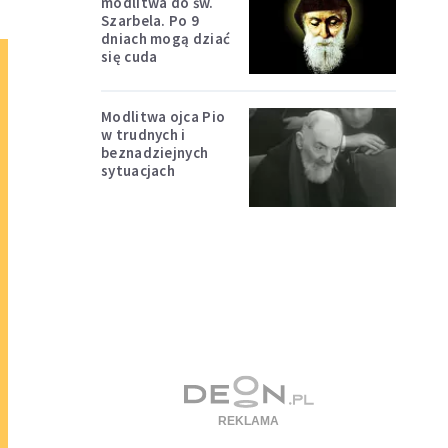
modlitwa do św.
Szarbela. Po 9
dniach mogą dziać
się cuda
Modlitwa ojca Pio
w trudnych i
beznadziejnych
sytuacjach