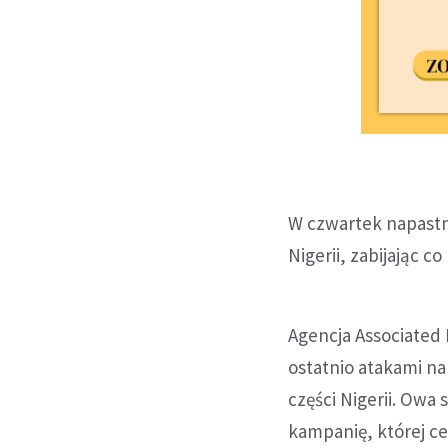
W czwartek napastn
Nigerii, zabijając c
Agencja Associated
ostatnio atakami n
części Nigerii. Owa
kampanię, której ce