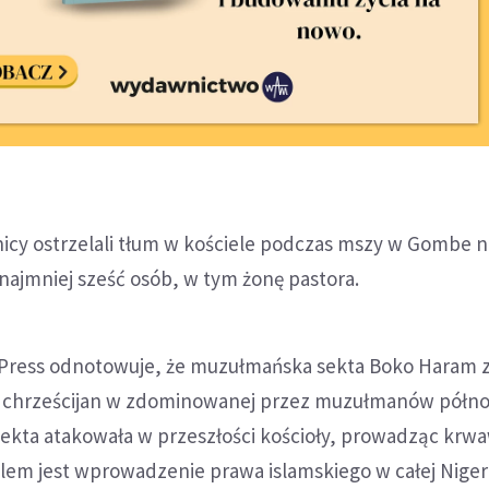
icy ostrzelali tłum w kościele podczas mszy w Gombe 
o najmniej sześć osób, w tym żonę pastora.
 Press odnotowuje, że muzułmańska sekta Boko Haram z
a chrześcijan w zdominowanej przez muzułmanów półn
 sekta atakowała w przeszłości kościoły, prowadząc krw
lem jest wprowadzenie prawa islamskiego w całej Nigeri