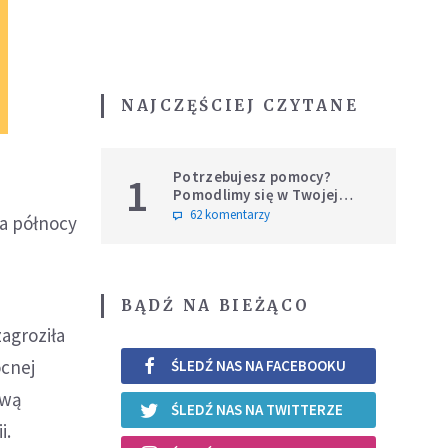
NAJCZĘŚCIEJ CZYTANE
Potrzebujesz pomocy?
1
Pomodlimy się w Twojej
intencji
62 komentarzy
na północy
BĄDŹ NA BIEŻĄCO
agroziła
ocnej
ŚLEDŹ NAS NA FACEBOOKU
awą
ŚLEDŹ NAS NA TWITTERZE
i.