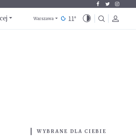
11
°
cej
Warszawa
WYBRANE DLA CIEBIE