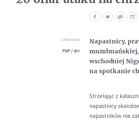
14 lat temu
Napastnicy, pr
muzułmańskiej,
PAP / drr
wschodniej Niger
na spotkanie ch
Strzelając z kałasz
napastnicy skandowa
napastników nie za