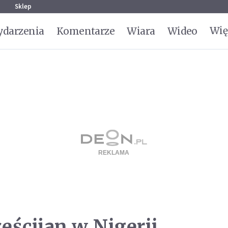
g
Sklep
Wię
darzenia
Komentarze
Wiara
Wideo
ześcijan w Nigerii