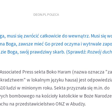
DEON.PL POLECA
ga, musi się zwrócić całkowicie do wewnątrz. Musi się w
a Boga, zawsze mieć Go przed oczyma i wytrwale zap
dzie Boga, swój prawdziwy skarb. (Sprawdź:
Rozwój duc
ssociated Press sekta Boko Haram (nazwa oznacza "z
tokradztwem" w lokalnym języku hausa) jest odpowiedzi
510 ludzi w minionym roku. Sekta przyznała się m.in. do
h bombowego na kościoły katolickie w Boże Narodzen
chu na przedstawicielstwo ONZ w Abudży.