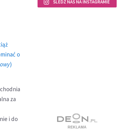
ŚLEDŹ NAS NA INSTAGRAMIE
ciąż
ominać o
howy
)
achodnia
alna za
ie i do