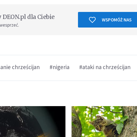
DEON.pl dla Ciebie
WSPOMÓŻ NAS
 wesprzeć.
anie chrześcijan
#nigeria
#ataki na chrześcijan