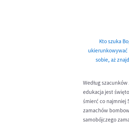
Kto szuka Bo
ukierunkowywać n
sobie, aż znaj
Według szacunków A
edukacja jest świę
śmierć co najmniej 
zamachów bombowyc
samobójczego zama