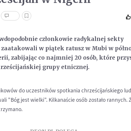
awdopodobnie członkowie radykalnej sekty
 zaatakowali w piątek ratusz w Mubi w półn
ii, zabijając co najmniej 20 osób, które prz
rześcijańskiej grupy etnicznej.
nikowów do uczestników spotkania chrześcijańskiego lu
li "Bóg jest wielki". Kilkanaście osób zostało rannych.
trzymano.