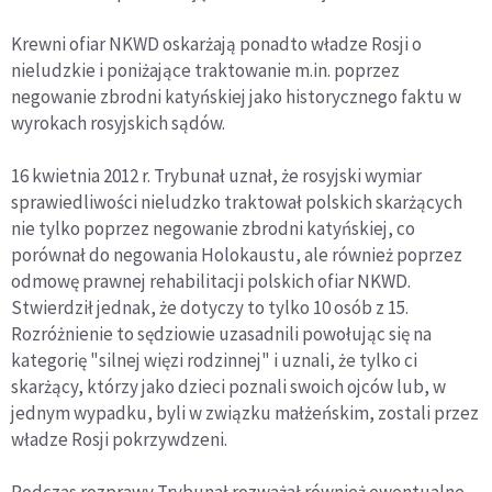
Krewni ofiar NKWD oskarżają ponadto władze Rosji o
nieludzkie i poniżające traktowanie m.in. poprzez
negowanie zbrodni katyńskiej jako historycznego faktu w
wyrokach rosyjskich sądów.
16 kwietnia 2012 r. Trybunał uznał, że rosyjski wymiar
sprawiedliwości nieludzko traktował polskich skarżących
nie tylko poprzez negowanie zbrodni katyńskiej, co
porównał do negowania Holokaustu, ale również poprzez
odmowę prawnej rehabilitacji polskich ofiar NKWD.
Stwierdził jednak, że dotyczy to tylko 10 osób z 15.
Rozróżnienie to sędziowie uzasadnili powołując się na
kategorię "silnej więzi rodzinnej" i uznali, że tylko ci
skarżący, którzy jako dzieci poznali swoich ojców lub, w
jednym wypadku, byli w związku małżeńskim, zostali przez
władze Rosji pokrzywdzeni.
Podczas rozprawy Trybunał rozważał również ewentualne