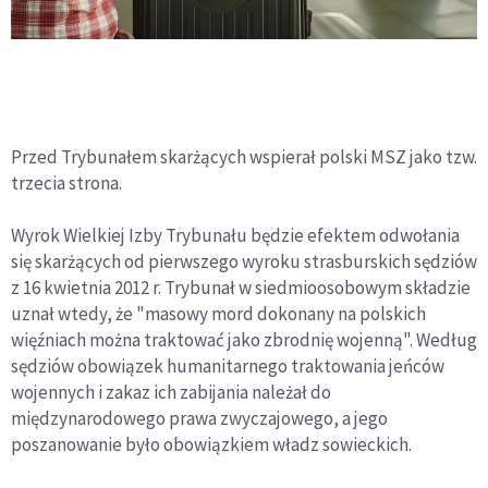
Przed Trybunałem skarżących wspierał polski MSZ jako tzw.
trzecia strona.
Wyrok Wielkiej Izby Trybunału będzie efektem odwołania
się skarżących od pierwszego wyroku strasburskich sędziów
z 16 kwietnia 2012 r. Trybunał w siedmioosobowym składzie
uznał wtedy, że "masowy mord dokonany na polskich
więźniach można traktować jako zbrodnię wojenną". Według
sędziów obowiązek humanitarnego traktowania jeńców
wojennych i zakaz ich zabijania należał do
międzynarodowego prawa zwyczajowego, a jego
poszanowanie było obowiązkiem władz sowieckich.