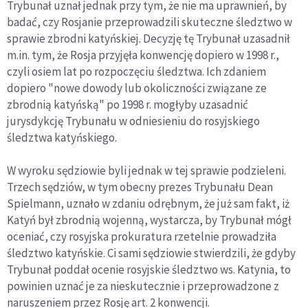
Trybunał uznał jednak przy tym, że nie ma uprawnień, by
badać, czy Rosjanie przeprowadzili skuteczne śledztwo w
sprawie zbrodni katyńskiej. Decyzję tę Trybunał uzasadnił
m.in. tym, że Rosja przyjęła konwencję dopiero w 1998 r.,
czyli osiem lat po rozpoczęciu śledztwa. Ich zdaniem
dopiero "nowe dowody lub okoliczności związane ze
zbrodnią katyńską" po 1998 r. mogłyby uzasadnić
jurysdykcję Trybunału w odniesieniu do rosyjskiego
śledztwa katyńskiego.
W wyroku sędziowie byli jednak w tej sprawie podzieleni.
Trzech sędziów, w tym obecny prezes Trybunału Dean
Spielmann, uznało w zdaniu odrębnym, że już sam fakt, iż
Katyń był zbrodnią wojenną, wystarcza, by Trybunał mógł
oceniać, czy rosyjska prokuratura rzetelnie prowadziła
śledztwo katyńskie. Ci sami sędziowie stwierdzili, że gdyby
Trybunał poddał ocenie rosyjskie śledztwo ws. Katynia, to
powinien uznać je za nieskutecznie i przeprowadzone z
naruszeniem przez Rosję art. 2 konwencji.