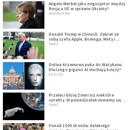
Angela Merkel jako negocjator między
Rosją a UE w sprawie Ukrainy?
WYDARZENIA
Donald Trump w Chinach. Zabrał ze
sobą szefa Apple, Boeinga, Mety i
Muska
ŚWIAT
Dolina Krzemowa puka do Watykanu.
Dlaczego giganci AI słuchają księży?
KOŚCIÓŁ
Przeleci bliżej Ziemi niż niektóre
satelity. W poniedziałek miniemy się z
asteroidą, która poprzedzi znacznie
ŚWIAT
większego "gościa"
Ponad 1500 dronów dalekiego