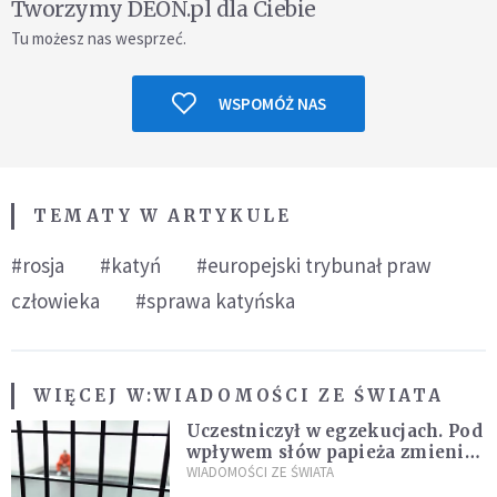
Tworzymy DEON.pl dla Ciebie
Tu możesz nas wesprzeć.
WSPOMÓŻ NAS
TEMATY W ARTYKULE
#rosja
#katyń
#europejski trybunał praw
człowieka
#sprawa katyńska
WIĘCEJ W:
WIADOMOŚCI ZE ŚWIATA
Uczestniczył w egzekucjach. Pod
wpływem słów papieża zmienił
zdanie
WIADOMOŚCI ZE ŚWIATA