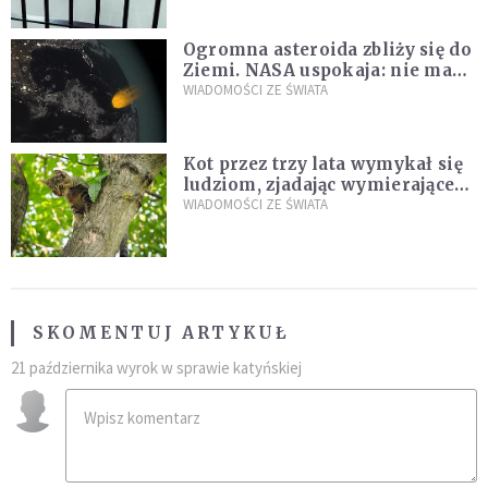
Ogromna asteroida zbliży się do
Ziemi. NASA uspokaja: nie ma
zagrożenia
WIADOMOŚCI ZE ŚWIATA
Kot przez trzy lata wymykał się
ludziom, zjadając wymierające
kaczki. W końcu popełnił
WIADOMOŚCI ZE ŚWIATA
fatalny błąd
SKOMENTUJ ARTYKUŁ
21 października wyrok w sprawie katyńskiej