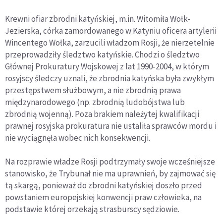
Krewni ofiar zbrodni katyńskiej, m.in. Witomiła Wołk-
Jezierska, córka zamordowanego w Katyniu oficera artylerii
Wincentego Wołka, zarzucili władzom Rosji, że nierzetelnie
przeprowadziły śledztwo katyńskie. Chodzi o śledztwo
Głównej Prokuratury Wojskowej z lat 1990-2004, w którym
rosyjscy śledczy uznali, że zbrodnia katyńska była zwykłym
przestępstwem służbowym, a nie zbrodnią prawa
międzynarodowego (np. zbrodnią ludobójstwa lub
zbrodnią wojenną). Poza brakiem należytej kwalifikacji
prawnej rosyjska prokuratura nie ustaliła sprawców mordu i
nie wyciągnęła wobec nich konsekwencji.
Na rozprawie władze Rosji podtrzymały swoje wcześniejsze
stanowisko, że Trybunał nie ma uprawnień, by zajmować się
tą skargą, ponieważ do zbrodni katyńskiej doszło przed
powstaniem europejskiej konwencji praw człowieka, na
podstawie której orzekają strasburscy sędziowie.