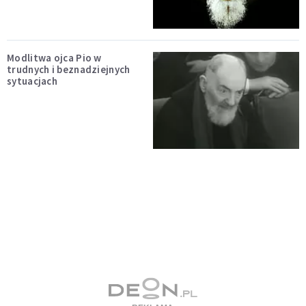
Modlitwa ojca Pio w
trudnych i beznadziejnych
sytuacjach