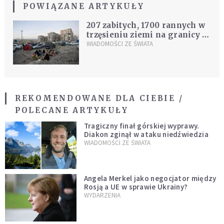
POWIĄZANE ARTYKUŁY
207 zabitych, 1700 rannych w
trzęsieniu ziemi na granicy z
Irakiem
WIADOMOŚCI ZE ŚWIATA
REKOMENDOWANE DLA CIEBIE /
POLECANE ARTYKUŁY
Tragiczny finał górskiej wyprawy.
Diakon zginął w ataku niedźwiedzia
WIADOMOŚCI ZE ŚWIATA
Angela Merkel jako negocjator między
Rosją a UE w sprawie Ukrainy?
WYDARZENIA