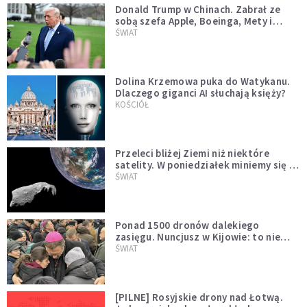
Donald Trump w Chinach. Zabrał ze
sobą szefa Apple, Boeinga, Mety i
Muska
ŚWIAT
Dolina Krzemowa puka do Watykanu.
Dlaczego giganci AI słuchają księży?
KOŚCIÓŁ
Przeleci bliżej Ziemi niż niektóre
satelity. W poniedziałek miniemy się z
asteroidą, która poprzedzi znacznie
ŚWIAT
większego "gościa"
Ponad 1500 dronów dalekiego
zasięgu. Nuncjusz w Kijowie: to nie
wygląda na wolę zakończenia wojny
ŚWIAT
[PILNE] Rosyjskie drony nad Łotwą.