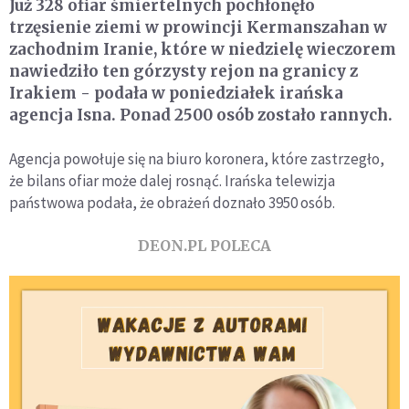
Już 328 ofiar śmiertelnych pochłonęło
trzęsienie ziemi w prowincji Kermanszahan w
zachodnim Iranie, które w niedzielę wieczorem
nawiedziło ten górzysty rejon na granicy z
Irakiem - podała w poniedziałek irańska
agencja Isna. Ponad 2500 osób zostało rannych.
Agencja powołuje się na biuro koronera, które zastrzegło,
że bilans ofiar może dalej rosnąć. Irańska telewizja
państwowa podała, że obrażeń doznało 3950 osób.
DEON.PL POLECA