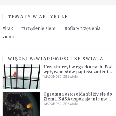
TEMATY W ARTYKULE
#irak
#trzęsienie ziemi
#ofiary trzęsienia
ziemi
WIĘCEJ W:
WIADOMOŚCI ZE ŚWIATA
Uczestniczył w egzekucjach. Pod
wpływem słów papieża zmienił
zdanie
WIADOMOŚCI ZE ŚWIATA
Ogromna asteroida zbliży się do
Ziemi. NASA uspokaja: nie ma
zagrożenia
WIADOMOŚCI ZE ŚWIATA