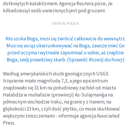
dotkniętych kataklizmem. Agencja Reutera pisze, że
kilkadziesiąt osób uwiezionych jest pod gruzami.
DEON.PL POLECA
Kto szuka Boga, musi się zwrócić całkowicie do wewnątrz.
Musi się wciąż ukierunkowywać na Boga, zawsze mieć Go
przed oczyma i wytrwale zapominać o sobie, aż znajdzie
Boga, swój prawdziwy skarb. (Sprawdź:
Rozwój duchowy
)
Według amerykańskich służb geologicznych USGS
trzęsienie miało magnitudę 7,3, a jego epicentrum
znajdowało się 31 km na południowy zachód od miasta
Halabdża w muhafazie (prowincji) As-Sulajmanijja na
północnym wschodzie Iraku, na granicy z Iranem; na
głębokości 23 km, czyli dość płytko, co może skutkować
większymi zniszczeniami - informuje agencja Associated
Press.