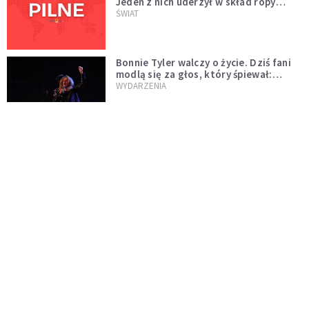
Jeden z nich uderzył w skład ropy
naftowej
ŚWIAT
Bonnie Tyler walczy o życie. Dziś fani
modlą się za głos, który śpiewał:
"Lord, help me"
WYDARZENIA