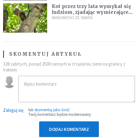
Kot przez trzy lata wymykał się
ludziom, zjadając wymierające
kaczki. W końcu popełnił
WIADOMOŚCI ZE ŚWIATA
fatalny błąd
SKOMENTUJ ARTYKUŁ
328 zabitych, ponad 2500 rannych w trzęsieniu ziemi na granicy z
Irakiem
Zaloguj się
lub
skomentuj jako Gość
Twój komentarz będzie moderowany
DODAJ KOMENTARZ