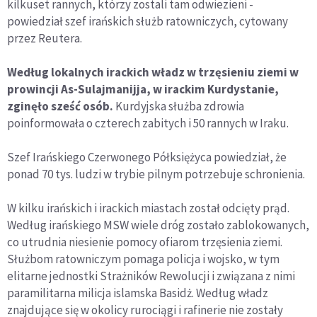
kilkuset rannych, którzy zostali tam odwiezieni -
powiedział szef irańskich służb ratowniczych, cytowany
przez Reutera.
Według lokalnych irackich władz w trzęsieniu ziemi w
prowincji As-Sulajmanijja, w irackim Kurdystanie,
zginęło sześć osób.
Kurdyjska służba zdrowia
poinformowała o czterech zabitych i 50 rannych w Iraku.
Szef Irańskiego Czerwonego Półksiężyca powiedział, że
ponad 70 tys. ludzi w trybie pilnym potrzebuje schronienia.
W kilku irańskich i irackich miastach został odcięty prąd.
Według irańskiego MSW wiele dróg zostało zablokowanych,
co utrudnia niesienie pomocy ofiarom trzęsienia ziemi.
Służbom ratowniczym pomaga policja i wojsko, w tym
elitarne jednostki Strażników Rewolucji i związana z nimi
paramilitarna milicja islamska Basidż. Według władz
znajdujące się w okolicy rurociągi i rafinerie nie zostały