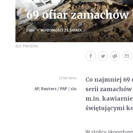
69 ofiar zamachów
ŚWIAT
WIADOMOŚCI ZE ŚWIATA
(fot. PAP/EPA)
12 lat temu
Co najmniej 69 
serii zamachów
AP, Reuters / PAP / slo
m.in. kawiarnie
świętującymi k
W stolicy skoordy