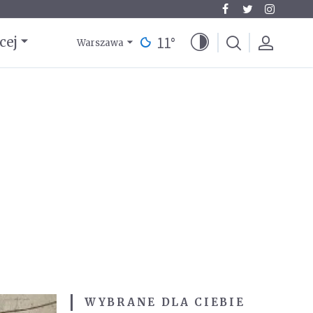
11
°
cej
Warszawa
WYBRANE DLA CIEBIE