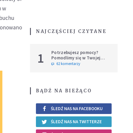
u w
ybuchu
etonowano
NAJCZĘŚCIEJ CZYTANE
Potrzebujesz pomocy?
1
Pomodlimy się w Twojej
intencji
62 komentarzy
BĄDŹ NA BIEŻĄCO
ŚLEDŹ NAS NA FACEBOOKU
ŚLEDŹ NAS NA TWITTERZE