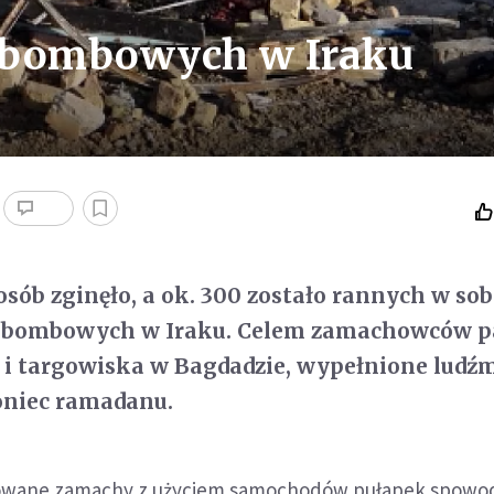
 bombowych w Iraku
osób zginęło, a ok. 300 zostało rannych w so
 bombowych w Iraku. Celem zamachowców p
 i targowiska w Bagdadzie, wypełnione ludź
oniec ramadanu.
nowane zamachy z użyciem samochodów pułapek spowo