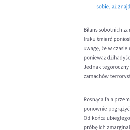
sobie, aż znaj
Bilans sobotnich za
Iraku śmierć ponios
uwagę, że w czasie
ponieważ dżihadyści
Jednak tegoroczny 
zamachów terrorysty
Rosnąca fala przem
ponownie pogrążyć 
Od końca ubiegłego
próbę ich zmargina