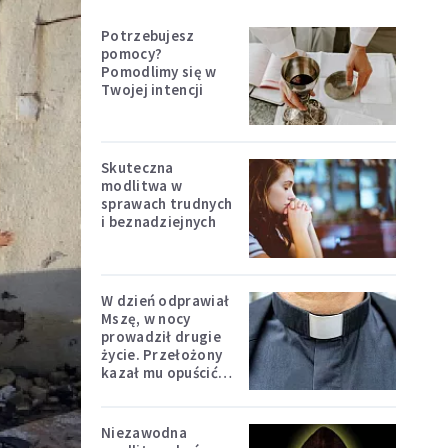
Potrzebujesz
pomocy?
Pomodlimy się w
Twojej intencji
Skuteczna
modlitwa w
sprawach trudnych
i beznadziejnych
W dzień odprawiał
Mszę, w nocy
prowadził drugie
życie. Przełożony
kazał mu opuścić
zakon
Niezawodna