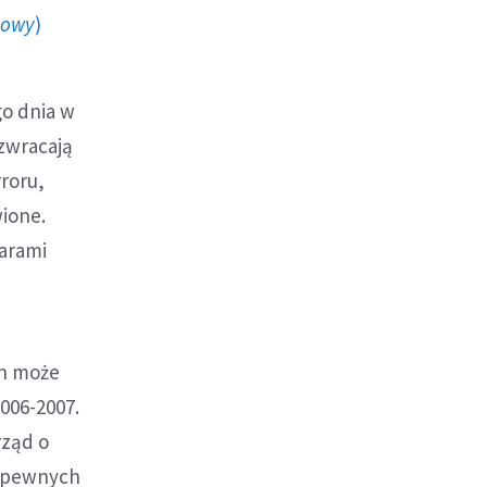
howy
)
go dnia w
 zwracają
roru,
wione.
iarami
en może
006-2007.
rząd o
o pewnych