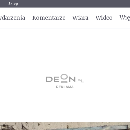
g
Sklep
Wię
darzenia
Komentarze
Wiara
Wideo