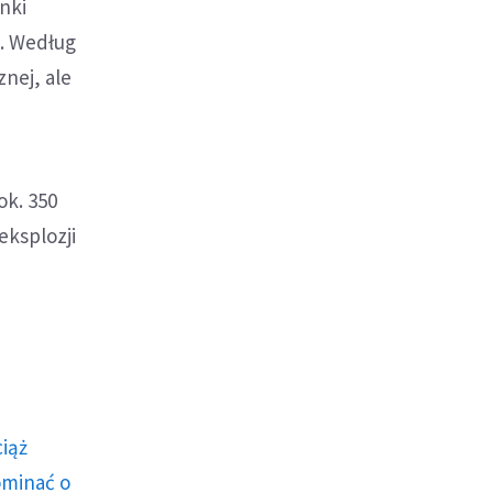
nki
5. Według
znej, ale
ok. 350
eksplozji
ciąż
ominać o