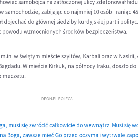
owiec samobójca na zatłoczonej ulicy zdetonował ładu
samochodzie, zabijając co najmniej 10 osób i raniąc 4
ał dojechać do głównej siedziby kurdyjskiej partii polityc
o z powodu wzmocnionych środków bezpieczeństwa.
 m.in. w świętym mieście szyitów, Karbali oraz w Nasirii, 
agdadu. W mieście Kirkuk, na północy Iraku, doszło do 
o meczetu.
DEON.PL POLECA
ga, musi się zwrócić całkowicie do wewnątrz. Musi się w
a Boga, zawsze mieć Go przed oczyma i wytrwale zap