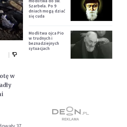
modlitwa do św.
Szarbela. Po 9
dniach mogą dziać
się cuda
Modlitwa ojca Pio
w trudnych i
beznadziejnych
sytuacjach
botę w
adły
mi
dowały 37