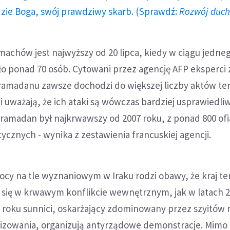
dzie Boga, swój prawdziwy skarb. (Sprawdź:
Rozwój duc
machów jest najwyższy od 20 lipca, kiedy w ciągu jedne
ło ponad 70 osób. Cytowani przez agencję AFP eksperci
 ramadanu zawsze dochodzi do większej liczby aktów ter
 uważają, że ich ataki są wówczas bardziej usprawiedli
ramadan był najkrwawszy od 2007 roku, z ponad 800 of
cznych - wynika z zestawienia francuskiej agencji.
ocy na tle wyznaniowym w Iraku rodzi obawy, że kraj t
się w krwawym konflikcie wewnętrznym, jak w latach 2
 roku sunnici, oskarżający zdominowany przez szyitów 
lizowania, organizują antyrządowe demonstracje. Mim