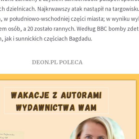
ch dzielnicach. Najkrwawszy atak nastąpił na targowisk
ala, w południowo-wschodniej części miasta; w wyniku w
em osób, a 20 zostało rannych. Według BBC bomby zd
, jak i sunnickich częściach Bagdadu.
DEON.PL POLECA