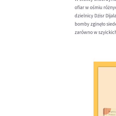
ofiar w ośmiu różny
dzielnicy Dżisr Dij
bomby zginęło sied
zarówno w szyickich