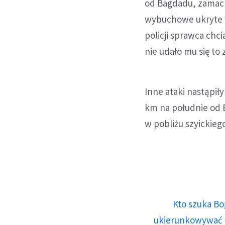
od Bagdadu, zamach
wybuchowe ukryte w 
policji sprawca chci
nie udało mu się t
Inne ataki nastąpiły
km na południe od B
w pobliżu szyickieg
Kto szuka Bo
ukierunkowywać n