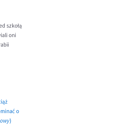
ed szkołą
ali oni
abii
ciąż
ominać o
howy
)