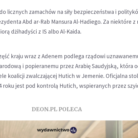
do licznych zamachów na siły bezpieczeństwa i polityk
zydenta Abd ar-Rab Mansura Al-Hadiego. Za niektóre z 
orą dżihadyści z IS albo Al-Kaida.
zęść kraju wraz z Adenem podlega rządowi uznawanem
rodową i popieranemu przez Arabię Saudyjską, która 
ele koalicji zwalczającej Hutich w Jemenie. Oficjalna stol
4 roku jest pod kontrolą Hutich, wspieranych przez szyic
DEON.PL POLECA