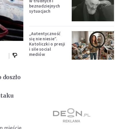
w trudnych i
beznadziejnych
sytuacjach
„Autentyczność
się nie niesie”.
Katoliczki o presji
i sile social
mediów
 doszło
ataku
m mieście