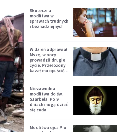
Skuteczna
modlitwa w
sprawach trudnych
i beznadziejnych
W dzień odprawiał
Mszę, w nocy
prowadził drugie
życie. Przełożony
kazał mu opuścić
zakon
Niezawodna
modlitwa do św.
Szarbela. Po 9
dniach mogą dziać
się cuda
Modlitwa ojca Pio