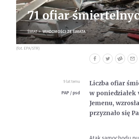
71 ofiar śmierteln
ŚWIAT
WIADOMOŚCI ZE ŚWIATA
(fot. EPA/STR)
9 lat temu
Liczba ofiar śm
w poniedziałek
PAP / psd
Jemenu, wzrosła
przyznało się Pa
Atak samochodu puł