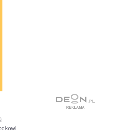
ą
rodkowi