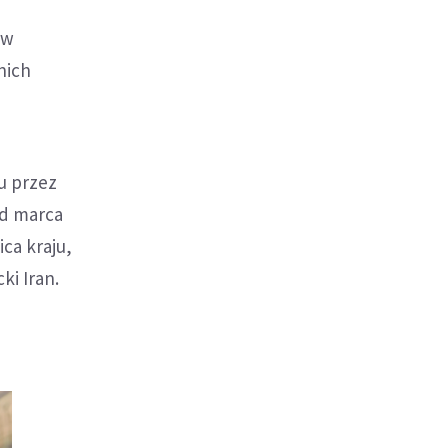
ów
nich
u przez
od marca
ica kraju,
ki Iran.