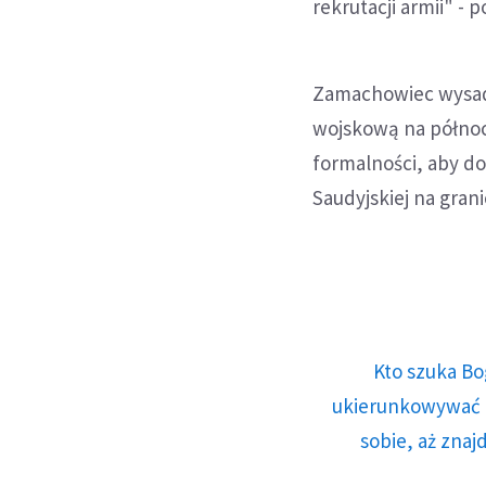
rekrutacji armii" -
Zamachowiec wysadz
wojskową na północy
formalności, aby doł
Saudyjskiej na gra
Kto szuka Bo
ukierunkowywać n
sobie, aż znaj