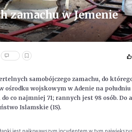
ych zamachu w Jemenie
iertelnych samobójczego zamachu, do którego
 w ośrodku wojskowym w Adenie na południu
 do co najmniej 71; rannych jest 98 osób. Do 
ństwo Islamskie (IS).
apki jest najkrwawszym incydentem w tym największy