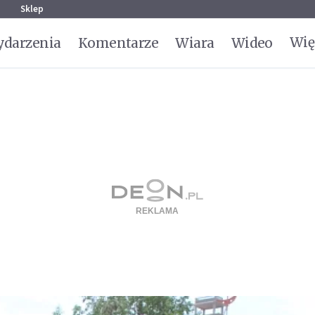
g
Sklep
Wię
darzenia
Komentarze
Wiara
Wideo