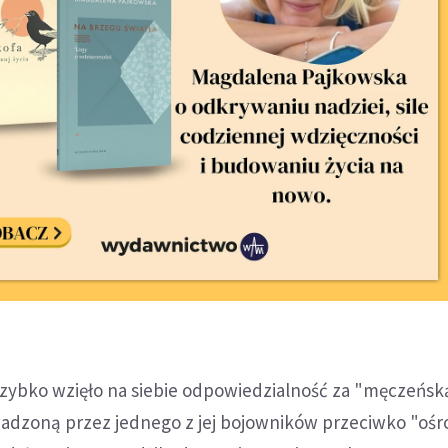
szybko wzięło na siebie odpowiedzialność za "męczeńsk
adzoną przez jednego z jej bojowników przeciwko "oś