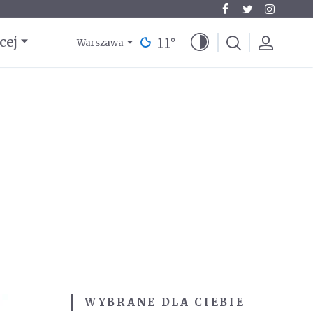
11
°
cej
Warszawa
WYBRANE DLA CIEBIE