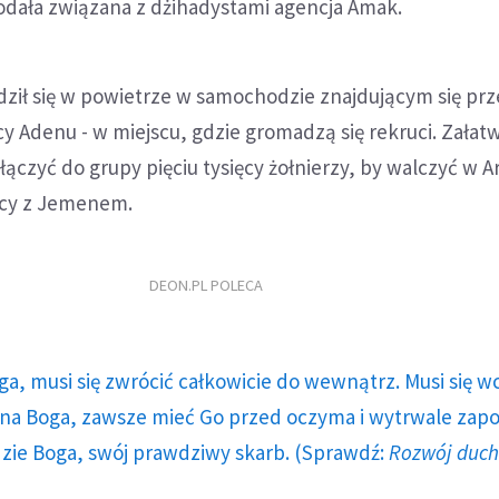
 podała związana z dżihadystami agencja Amak.
ił się w powietrze w samochodzie znajdującym się prz
 Adenu - w miejscu, gdzie gromadzą się rekruci. Załatwi
ączyć do grupy pięciu tysięcy żołnierzy, by walczyć w Ar
nicy z Jemenem.
DEON.PL POLECA
ga, musi się zwrócić całkowicie do wewnątrz. Musi się w
a Boga, zawsze mieć Go przed oczyma i wytrwale zap
dzie Boga, swój prawdziwy skarb. (Sprawdź:
Rozwój duc