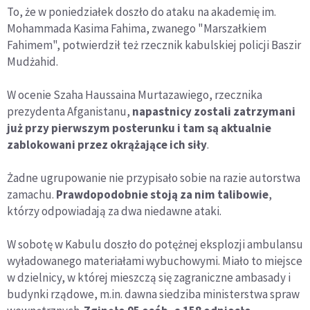
To, że w poniedziałek doszło do ataku na akademię im.
Mohammada Kasima Fahima, zwanego "Marszałkiem
Fahimem", potwierdził też rzecznik kabulskiej policji Baszir
Mudżahid.
W ocenie Szaha Haussaina Murtazawiego, rzecznika
prezydenta Afganistanu,
napastnicy zostali zatrzymani
już przy pierwszym posterunku i tam są aktualnie
zablokowani przez okrążające ich siły
.
Żadne ugrupowanie nie przypisało sobie na razie autorstwa
zamachu.
Prawdopodobnie stoją za nim talibowie
,
którzy odpowiadają za dwa niedawne ataki.
W sobotę w Kabulu doszło do potężnej eksplozji ambulansu
wyładowanego materiałami wybuchowymi. Miało to miejsce
w dzielnicy, w której mieszczą się zagraniczne ambasady i
budynki rządowe, m.in. dawna siedziba ministerstwa spraw