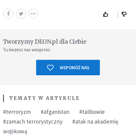
Tworzymy DEON.pl dla Ciebie
Tu możesz nas wesprzeć.
WSPOMÓŻ NAS
TEMATY W ARTYKULE
#terroryzm
#afganistan
#talibowie
#zamach terrorystyczny
#atak na akademię
wojskową