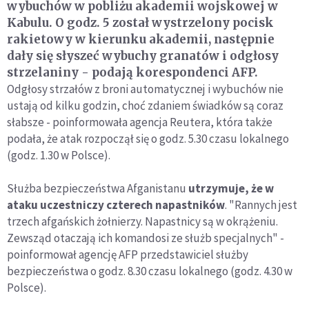
wybuchów w pobliżu akademii wojskowej w
Kabulu. O godz. 5 został wystrzelony pocisk
rakietowy w kierunku akademii, następnie
dały się słyszeć wybuchy granatów i odgłosy
strzelaniny - podają korespondenci AFP.
Odgłosy strzałów z broni automatycznej i wybuchów nie
ustają od kilku godzin, choć zdaniem świadków są coraz
słabsze - poinformowała agencja Reutera, która także
podała, że atak rozpoczął się o godz. 5.30 czasu lokalnego
(godz. 1.30 w Polsce).
Służba bezpieczeństwa Afganistanu
utrzymuje, że w
ataku uczestniczy czterech napastników
. "Rannych jest
trzech afgańskich żołnierzy. Napastnicy są w okrążeniu.
Zewsząd otaczają ich komandosi ze służb specjalnych" -
poinformował agencję AFP przedstawiciel służby
bezpieczeństwa o godz. 8.30 czasu lokalnego (godz. 4.30 w
Polsce).