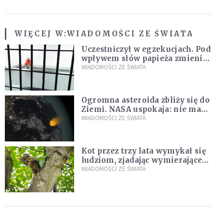
WIĘCEJ W:
WIADOMOŚCI ZE ŚWIATA
Uczestniczył w egzekucjach. Pod
wpływem słów papieża zmienił
zdanie
WIADOMOŚCI ZE ŚWIATA
Ogromna asteroida zbliży się do
Ziemi. NASA uspokaja: nie ma
zagrożenia
WIADOMOŚCI ZE ŚWIATA
Kot przez trzy lata wymykał się
ludziom, zjadając wymierające
kaczki. W końcu popełnił
WIADOMOŚCI ZE ŚWIATA
fatalny błąd