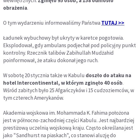
wewnętrznych.
Zginęło 95 osób, a 158 odniosło
obrażenia
.
O tym wydarzeniu informowaliśmy Państwa
TUTAJ >>
Ładunek wybuchowy był ukryty w karetce pogotowia.
Eksplodował, gdy ambulans podjechał pod policyjny punkt
kontrolny. Rzecznik talibów Zabihullah Mudżahid
poinformował, że ataku dokonał jego ruch.
W sobotę 20 stycznia także w Kabulu
doszło do ataku na
hotel Intercontinental, w którym zginęło 40 osób
.
Wśród zabitych było 25 Afgańczyków i 15 cudzoziemców, w
tym czterech Amerykanów.
Akademia wojskowa im. Mohammada K. Fahima położona
jest w północno-zachodniej części Kabulu. Jest najbardziej
prestiżową uczelnią wojskową kraju. Często określana jest
jako "Sandhurst na piaskach", co stanowi aluzję do