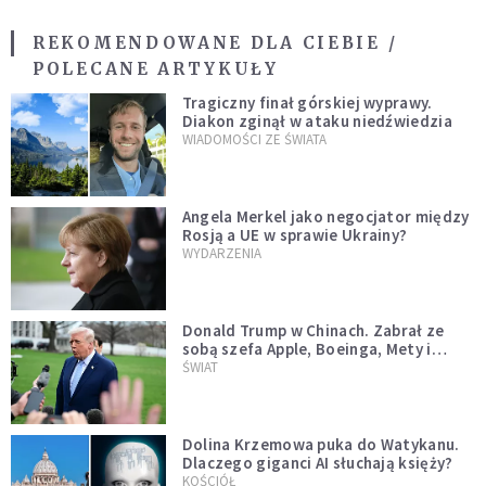
REKOMENDOWANE DLA CIEBIE /
POLECANE ARTYKUŁY
Tragiczny finał górskiej wyprawy.
Diakon zginął w ataku niedźwiedzia
WIADOMOŚCI ZE ŚWIATA
Angela Merkel jako negocjator między
Rosją a UE w sprawie Ukrainy?
WYDARZENIA
Donald Trump w Chinach. Zabrał ze
sobą szefa Apple, Boeinga, Mety i
Muska
ŚWIAT
Dolina Krzemowa puka do Watykanu.
Dlaczego giganci AI słuchają księży?
KOŚCIÓŁ