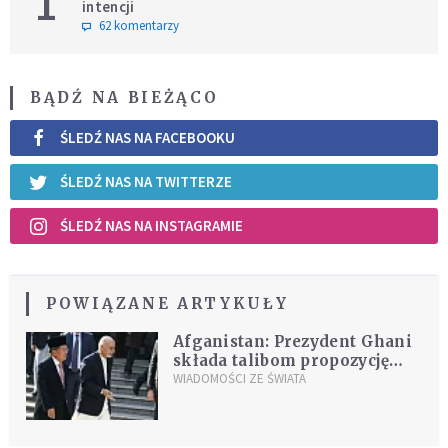
1
intencji
62 komentarzy
BĄDŹ NA BIEŻĄCO
ŚLEDŹ NAS NA FACEBOOKU
ŚLEDŹ NAS NA TWITTERZE
ŚLEDŹ NAS NA INSTAGRAMIE
POWIĄZANE ARTYKUŁY
Afganistan: Prezydent Ghani
składa talibom propozycję
rozmów pokojowych
WIADOMOŚCI ZE ŚWIATA