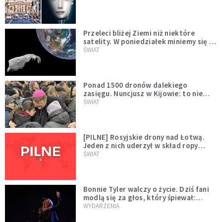
Przeleci bliżej Ziemi niż niektóre
satelity. W poniedziałek miniemy się z
asteroidą, która poprzedzi znacznie
ŚWIAT
większego "gościa"
Ponad 1500 dronów dalekiego
zasięgu. Nuncjusz w Kijowie: to nie
wygląda na wolę zakończenia wojny
ŚWIAT
[PILNE] Rosyjskie drony nad Łotwą.
Jeden z nich uderzył w skład ropy
naftowej
ŚWIAT
Bonnie Tyler walczy o życie. Dziś fani
modlą się za głos, który śpiewał:
"Lord, help me"
WYDARZENIA