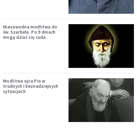
Niezawodna modlitwa do
św. Szarbela. Po 9 dniach
mogą dziać się cuda
Modlitwa ojca Pio w
trudnych i beznadziejnych
sytuacjach