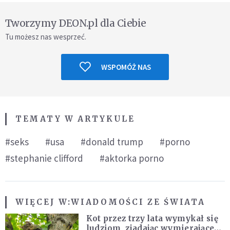
Tworzymy DEON.pl dla Ciebie
Tu możesz nas wesprzeć.
WSPOMÓŻ NAS
TEMATY W ARTYKULE
#seks
#usa
#donald trump
#porno
#stephanie clifford
#aktorka porno
WIĘCEJ W:
WIADOMOŚCI ZE ŚWIATA
Kot przez trzy lata wymykał się
ludziom, zjadając wymierające