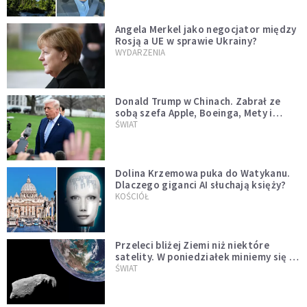
Angela Merkel jako negocjator między
Rosją a UE w sprawie Ukrainy?
WYDARZENIA
Donald Trump w Chinach. Zabrał ze
sobą szefa Apple, Boeinga, Mety i
Muska
ŚWIAT
Dolina Krzemowa puka do Watykanu.
Dlaczego giganci AI słuchają księży?
KOŚCIÓŁ
Przeleci bliżej Ziemi niż niektóre
satelity. W poniedziałek miniemy się z
asteroidą, która poprzedzi znacznie
ŚWIAT
większego "gościa"