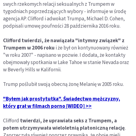
swych rzekomych relacji seksualnych z Trumpem w
tygodniach poprzedzających wybory - informuje w środę
agencja AP. Clifford i adwokat Trumpa, Michael D. Cohen,
podpisali umowę poufności 28 października 2016 roku.
Clifford twierdzi, że nawiązała "intymny związek" z
Trumpem w 2006 roku
i że był on kontynuowany również
"w roku 2007" - napisano w pozwie. I dodała, że kontakty
obejmowały spotkania w Lake Tahoe w stanie Nevada oraz
w Beverly Hills w Kalifornii.
Trump poślubił swoją obecną żonę Melanię w 2005 roku.
"Byłem jak prostytutka". Świadectwo mężczyzny,
który grał w filmach porno [WIDEO] >>
Clifford
twierdzi, że uprawiała seks z Trumpem, a
potem utrzymywała wieloletnią platoniczną relację
.
Zaprzeczyła również poprzez prawnika, że oboje mieli