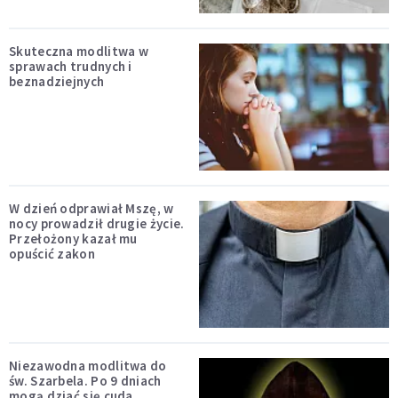
Skuteczna modlitwa w
sprawach trudnych i
beznadziejnych
W dzień odprawiał Mszę, w
nocy prowadził drugie życie.
Przełożony kazał mu
opuścić zakon
Niezawodna modlitwa do
św. Szarbela. Po 9 dniach
mogą dziać się cuda