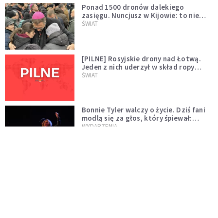
Ponad 1500 dronów dalekiego
zasięgu. Nuncjusz w Kijowie: to nie
wygląda na wolę zakończenia wojny
ŚWIAT
[PILNE] Rosyjskie drony nad Łotwą.
Jeden z nich uderzył w skład ropy
naftowej
ŚWIAT
Bonnie Tyler walczy o życie. Dziś fani
modlą się za głos, który śpiewał:
"Lord, help me"
WYDARZENIA