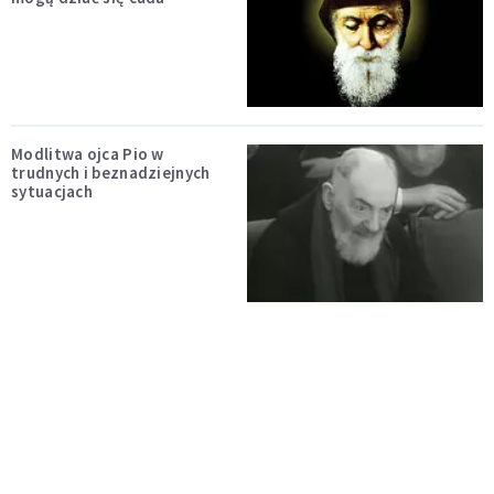
Modlitwa ojca Pio w
trudnych i beznadziejnych
sytuacjach