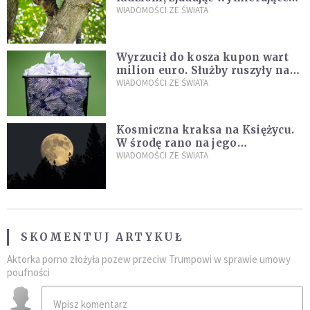
kaczki. W końcu popełnił
WIADOMOŚCI ZE ŚWIATA
fatalny błąd
Wyrzucił do kosza kupon wart
milion euro. Służby ruszyły na
poszukiwania
WIADOMOŚCI ZE ŚWIATA
Kosmiczna kraksa na Księżycu.
W środę rano na jego
powierzchni dojdzie do
WIADOMOŚCI ZE ŚWIATA
niezwykłego zdarzenia
SKOMENTUJ ARTYKUŁ
Aktorka porno złożyła pozew przeciw Trumpowi w sprawie umowy
poufności