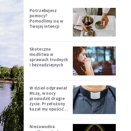
Potrzebujesz
pomocy?
Pomodlimy się w
Twojej intencji
Skuteczna
modlitwa w
sprawach trudnych
i beznadziejnych
W dzień odprawiał
Mszę, w nocy
prowadził drugie
życie. Przełożony
kazał mu opuścić
zakon
Niezawodna