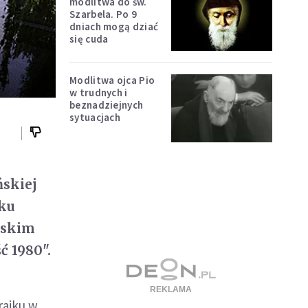
modlitwa do św.
Szarbela. Po 9
dniach mogą dziać
się cuda
Modlitwa ojca Pio
w trudnych i
beznadziejnych
sytuacjach
ńskiej
oku
jskim
ć 1980".
rajku w