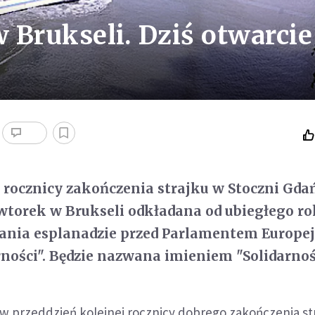
w Brukseli. Dziś otwarcie
. rocznicy zakończenia strajku w Stoczni Gda
 wtorek w Brukseli odkładana od ubiegłego r
dania esplanadzie przed Parlamentem Europe
rności". Będzie nazwana imieniem "Solidarnoś
ęc w przeddzień kolejnej rocznicy dobrego zakończenia st