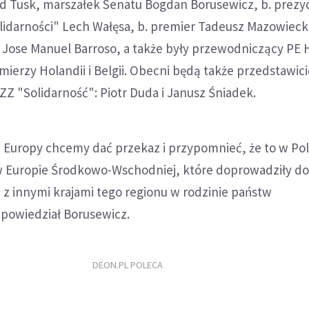
ld Tusk, marszałek Senatu Bogdan Borusewicz, b. prezy
lidarności" Lech Wałęsa, b. premier Tadeusz Mazowiecki
j Jose Manuel Barroso, a także były przewodniczący PE
mierzy Holandii i Belgii. Obecni będą także przedstawici
Z "Solidarność": Piotr Duda i Janusz Śniadek.
Europy chcemy dać przekaz i przypomnieć, że to w Po
 w Europie Środkowo-Wschodniej, które doprowadziły do
 z innymi krajami tego regionu w rodzinie państw
powiedział Borusewicz.
DEON.PL POLECA