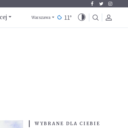
11
°
cej
Warszawa
WYBRANE DLA CIEBIE