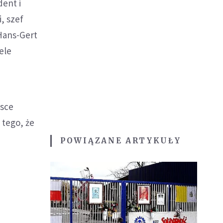
dent i
, szef
 Hans-Gert
ele
lsce
 tego, że
POWIĄZANE ARTYKUŁY