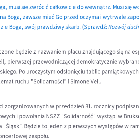
ga, musi się zwrócić całkowicie do wewnątrz. Musi się w
a Boga, zawsze mieć Go przed oczyma i wytrwale zap
dzie Boga, swój prawdziwy skarb. (Sprawdź:
Rozwój duc
czone będzie z nazwaniem placu znajdującego się na es
il, pierwszej przewodniczącej demokratycznie wybran
skiego. Po uroczystym odsłonięciu tablic pamiątkowyc
temat ruchu "Solidarności" i Simone Veil.
ci zorganizowanych w przeddzień 31. rocznicy podpisan
owych i powołania NSZZ "Solidarność" wystąpi w Brukse
ca "Śląsk". Będzie to jeden z pierwszych występów w ra
koncertowej zespołu.