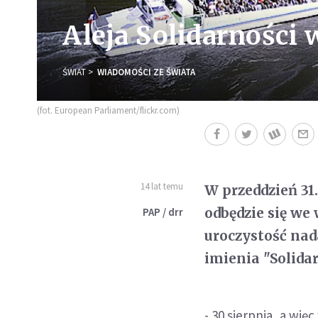
Aleja Solidarności 
ŚWIAT
WIADOMOŚCI ZE ŚWIATA
(fot. European Parliament/flickr.com)
14 lat temu
W przeddzień 31
odbędzie się we
PAP / drr
uroczystość na
imienia "Solida
- 30 sierpnia, a wi