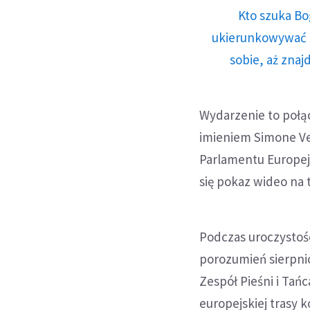
Kto szuka Bo
ukierunkowywać n
sobie, aż znaj
Wydarzenie to połą
imieniem Simone Ve
Parlamentu Europej
się pokaz wideo na 
Podczas uroczystoś
porozumień sierpni
Zespół Pieśni i Tań
europejskiej trasy 