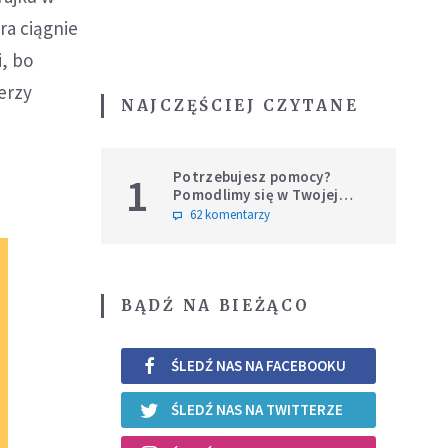
ra ciągnie
i, bo
erzy
NAJCZĘŚCIEJ CZYTANE
Potrzebujesz pomocy?
1
Pomodlimy się w Twojej
intencji
62 komentarzy
BĄDŹ NA BIEŻĄCO
ŚLEDŹ NAS NA FACEBOOKU
ŚLEDŹ NAS NA TWITTERZE