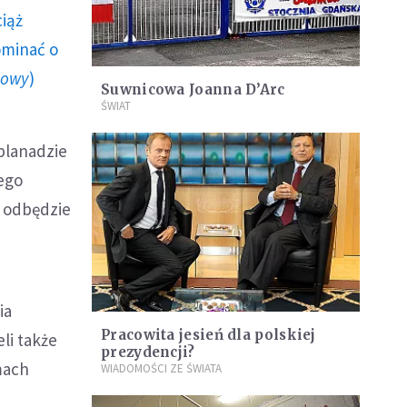
ciąż
ominać o
howy
)
Suwnicowa Joanna D’Arc
ŚWIAT
planadzie
ego
h odbędzie
ia
Pracowita jesień dla polskiej
li także
prezydencji?
mach
WIADOMOŚCI ZE ŚWIATA