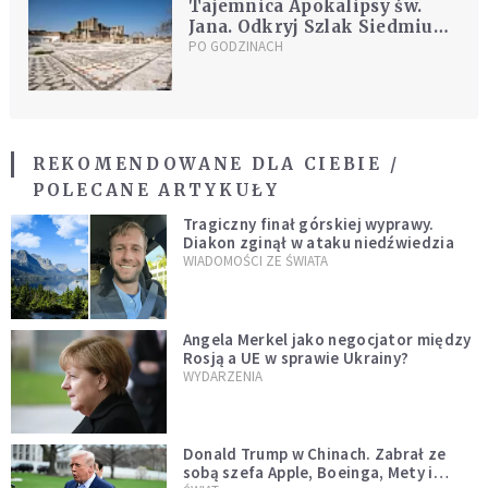
Tajemnica Apokalipsy św.
Jana. Odkryj Szlak Siedmiu
Kościołów
PO GODZINACH
REKOMENDOWANE DLA CIEBIE /
POLECANE ARTYKUŁY
Tragiczny finał górskiej wyprawy.
Diakon zginął w ataku niedźwiedzia
WIADOMOŚCI ZE ŚWIATA
Angela Merkel jako negocjator między
Rosją a UE w sprawie Ukrainy?
WYDARZENIA
Donald Trump w Chinach. Zabrał ze
sobą szefa Apple, Boeinga, Mety i