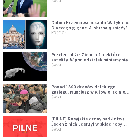
Muska
ŚWIAT
Dolina Krzemowa puka do Watykanu.
Dlaczego giganci AI słuchają księży?
KOŚCIÓŁ
Przeleci bliżej Ziemi niż niektóre
satelity. W poniedziałek miniemy się z
asteroidą, która poprzedzi znacznie
ŚWIAT
większego "gościa"
Ponad 1500 dronów dalekiego
zasięgu. Nuncjusz w Kijowie: to nie
wygląda na wolę zakończenia wojny
ŚWIAT
[PILNE] Rosyjskie drony nad Łotwą.
Jeden z nich uderzył w skład ropy
naftowej
ŚWIAT