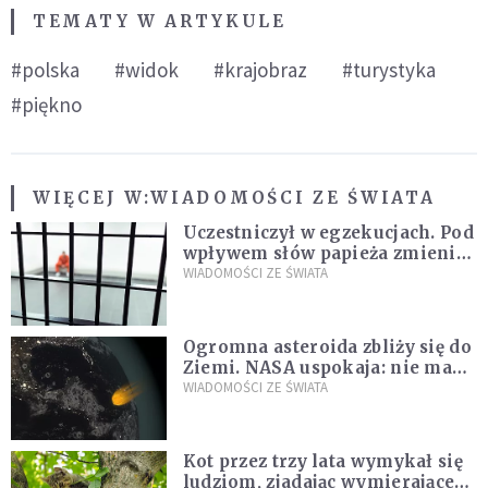
TEMATY W ARTYKULE
#polska
#widok
#krajobraz
#turystyka
#piękno
WIĘCEJ W:
WIADOMOŚCI ZE ŚWIATA
Uczestniczył w egzekucjach. Pod
wpływem słów papieża zmienił
zdanie
WIADOMOŚCI ZE ŚWIATA
Ogromna asteroida zbliży się do
Ziemi. NASA uspokaja: nie ma
zagrożenia
WIADOMOŚCI ZE ŚWIATA
Kot przez trzy lata wymykał się
ludziom, zjadając wymierające