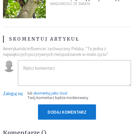
kaczki. W końcu popełnił
WIADOMOŚCI ZE ŚWIATA
fatalny błąd
SKOMENTUJ ARTYKUŁ
Amerykański influencer zachwycony Polską. "To jedna z
największych pozytywnych niespodzianek w moim życiu"
Zaloguj się
lub
skomentuj jako Gość
Twój komentarz będzie moderowany
DODAJ KOMENTARZ
Komentarze (
)