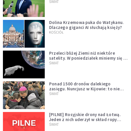
Muska
ŚWIAT
Dolina Krzemowa puka do Watykanu.
Dlaczego giganci AI słuchają księży?
KOŚCIÓŁ
Przeleci bliżej Ziemi niż niektóre
satelity. W poniedziałek miniemy się z
asteroidą, która poprzedzi znacznie
ŚWIAT
większego "gościa"
Ponad 1500 dronów dalekiego
zasięgu. Nuncjusz w Kijowie: to nie
wygląda na wolę zakończenia wojny
ŚWIAT
[PILNE] Rosyjskie drony nad Łotwą.
Jeden z nich uderzył w skład ropy
naftowej
ŚWIAT