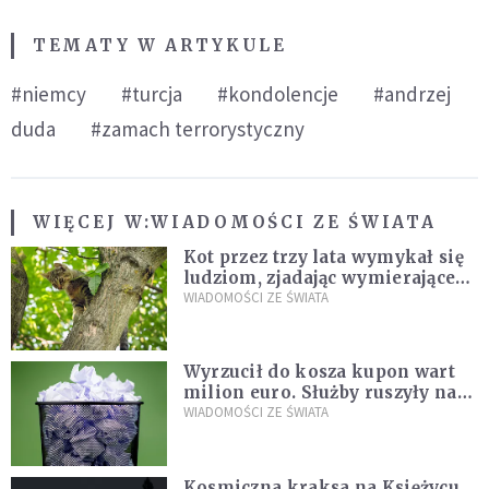
TEMATY W ARTYKULE
#niemcy
#turcja
#kondolencje
#andrzej
duda
#zamach terrorystyczny
WIĘCEJ W:
WIADOMOŚCI ZE ŚWIATA
Kot przez trzy lata wymykał się
ludziom, zjadając wymierające
kaczki. W końcu popełnił
WIADOMOŚCI ZE ŚWIATA
fatalny błąd
Wyrzucił do kosza kupon wart
milion euro. Służby ruszyły na
poszukiwania
WIADOMOŚCI ZE ŚWIATA
Kosmiczna kraksa na Księżycu.