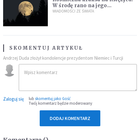
W środę rano na jego
powierzchni dojdzie do
WIADOMOŚCI ZE ŚWIATA
niezwykłego zdarzenia
SKOMENTUJ ARTYKUŁ
Andrzej Duda złożył kondolencje prezydentom Niemiec i Turcji
Zaloguj się
lub
skomentuj jako Gość
Twój komentarz będzie moderowany
DODAJ KOMENTARZ
Komentarze (
)