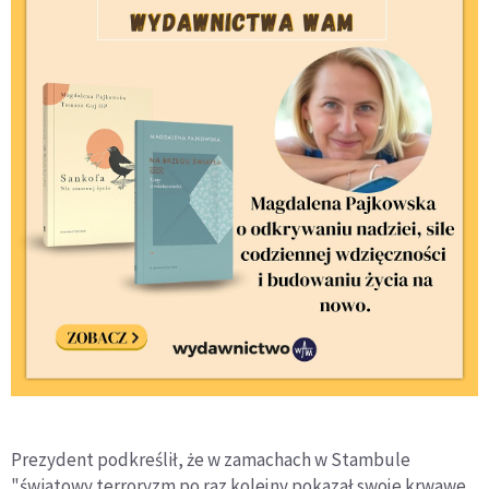
Prezydent podkreślił, że w zamachach w Stambule
"światowy terroryzm po raz kolejny pokazał swoje krwawe