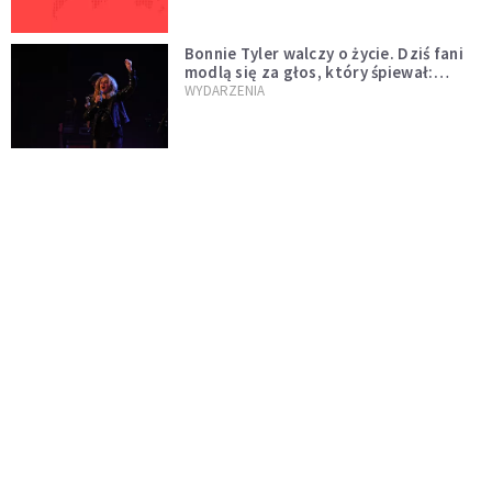
Bonnie Tyler walczy o życie. Dziś fani
modlą się za głos, który śpiewał:
"Lord, help me"
WYDARZENIA