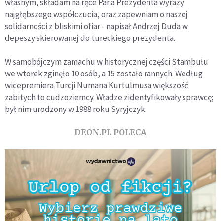
własnym, składam na ręce Pana Prezydenta wyrazy
najgłębszego współczucia, oraz zapewniam o naszej
solidarności z bliskimi ofiar - napisał Andrzej Duda w
depeszy skierowanej do tureckiego prezydenta.
W samobójczym zamachu w historycznej części Stambułu
we wtorek zginęło 10 osób, a 15 zostało rannych. Według
wicepremiera Turcji Numana Kurtulmusa większość
zabitych to cudzoziemcy. Władze zidentyfikowały sprawcę;
był nim urodzony w 1988 roku Syryjczyk.
DEON.PL POLECA