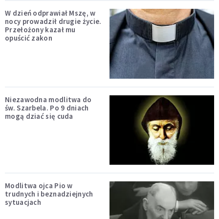
W dzień odprawiał Mszę, w
nocy prowadził drugie życie.
Przełożony kazał mu
opuścić zakon
Niezawodna modlitwa do
św. Szarbela. Po 9 dniach
mogą dziać się cuda
Modlitwa ojca Pio w
trudnych i beznadziejnych
sytuacjach