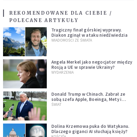
REKOMENDOWANE DLA CIEBIE /
POLECANE ARTYKUŁY
Tragiczny finał górskiej wyprawy.
Diakon zginął w ataku niedźwiedzia
WIADOMOŚCI ZE ŚWIATA
Angela Merkel jako negocjator między
Rosją a UE w sprawie Ukrainy?
WYDARZENIA
Donald Trump w Chinach. Zabrał ze
sobą szefa Apple, Boeinga, Mety i
Muska
ŚWIAT
Dolina Krzemowa puka do Watykanu.
Dlaczego giganci AI słuchają księży?
KOŚCIÓŁ