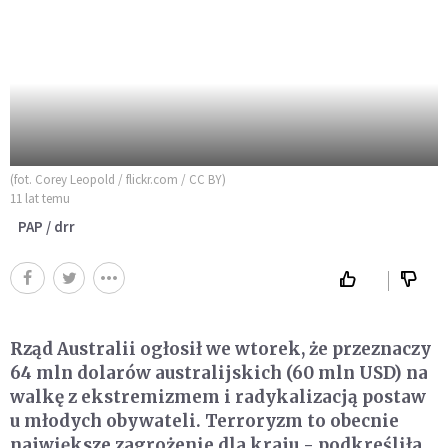
(fot. Corey Leopold / flickr.com / CC BY)
11 lat temu
PAP / drr
Rząd Australii ogłosił we wtorek, że przeznaczy
64 mln dolarów australijskich (60 mln USD) na
walkę z ekstremizmem i radykalizacją postaw
u młodych obywateli. Terroryzm to obecnie
największe zagrożenie dla kraju - podkreśliła