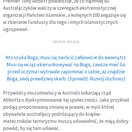
Premier Tony Abbott powiedział, że co najmniej 60
Australijczyków walczy w szeregach ekstremistycznej
organizacji Państwo Islamskie, a kolejnych 100 angażuje się
w zbieranie funduszy dla tego i innych islamistycznych
ugrupowań.
DEON.PL POLECA
Kto szuka Boga, musi się zwrócić całkowicie do wewnątrz.
Musi się wciąż ukierunkowywać na Boga, zawsze mieć Go
przed oczyma i wytrwale zapominać o sobie, aż znajdzie
Boga, swój prawdziwy skarb. (Sprawdź:
Rozwój duchowy
)
Przywódcy muzułmańscy w Australii oskarżają rząd
Abbotta o dyskryminowanie tej społeczności. Jako przykład
podają proponowaną zmianę w prawie, w myśl której
obywatele australijscy podróżujący do krajów-
mateczników terroryzmu muszą udowodnić, że mają dobry
powód, by się tam udawać.