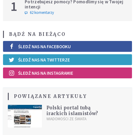
1
Potrzebujesz pomocy? Pomodlimy się w Twojej
intencji
62 komentarzy
BĄDŹ NA BIEŻĄCO
ŚLEDŹ NAS NA FACEBOOKU
ŚLEDŹ NAS NA TWITTERZE
ŚLEDŹ NAS NA INSTAGRAMIE
POWIĄZANE ARTYKUŁY
Polski portal tubą
irackich islamistów?
WIADOMOŚCI ZE ŚWIATA