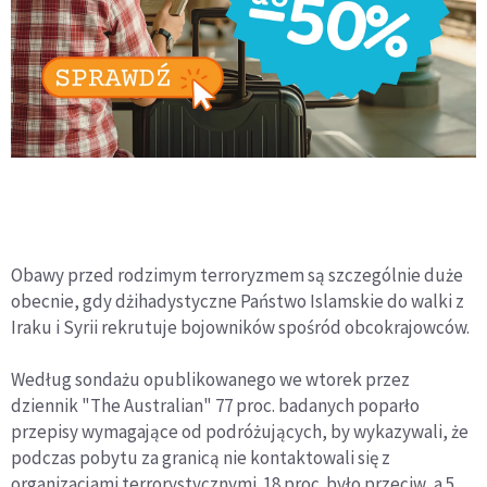
Obawy przed rodzimym terroryzmem są szczególnie duże
obecnie, gdy dżihadystyczne Państwo Islamskie do walki z
Iraku i Syrii rekrutuje bojowników spośród obcokrajowców.
Według sondażu opublikowanego we wtorek przez
dziennik "The Australian" 77 proc. badanych poparło
przepisy wymagające od podróżujących, by wykazywali, że
podczas pobytu za granicą nie kontaktowali się z
organizacjami terrorystycznymi. 18 proc. było przeciw, a 5