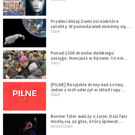
Przeleci bliżej Ziemi niż niektóre
satelity. W poniedziałek miniemy się z
asteroidą, która poprzedzi znacznie
ŚWIAT
większego "gościa"
Ponad 1500 dronów dalekiego
zasięgu. Nuncjusz w Kijowie: to nie
wygląda na wolę zakończenia wojny
ŚWIAT
[PILNE] Rosyjskie drony nad Łotwą.
Jeden z nich uderzył w skład ropy
naftowej
ŚWIAT
Bonnie Tyler walczy o życie. Dziś fani
modlą się za głos, który śpiewał:
"Lord, help me"
WYDARZENIA