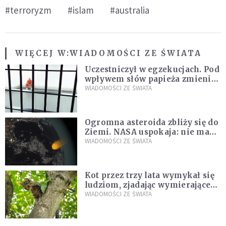
#terroryzm
#islam
#australia
WIĘCEJ W:
WIADOMOŚCI ZE ŚWIATA
Uczestniczył w egzekucjach. Pod
wpływem słów papieża zmienił
zdanie
WIADOMOŚCI ZE ŚWIATA
Ogromna asteroida zbliży się do
Ziemi. NASA uspokaja: nie ma
zagrożenia
WIADOMOŚCI ZE ŚWIATA
Kot przez trzy lata wymykał się
ludziom, zjadając wymierające
kaczki. W końcu popełnił
WIADOMOŚCI ZE ŚWIATA
fatalny błąd