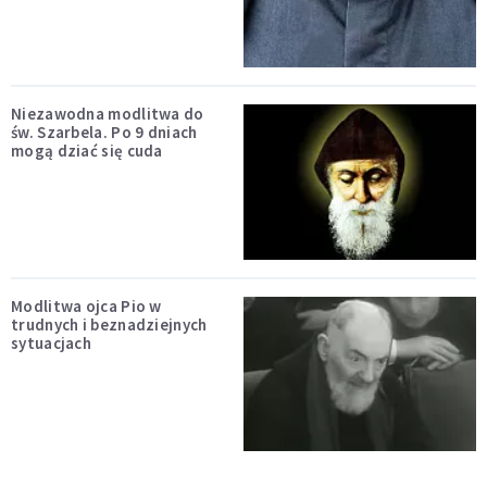
Niezawodna modlitwa do
św. Szarbela. Po 9 dniach
mogą dziać się cuda
Modlitwa ojca Pio w
trudnych i beznadziejnych
sytuacjach