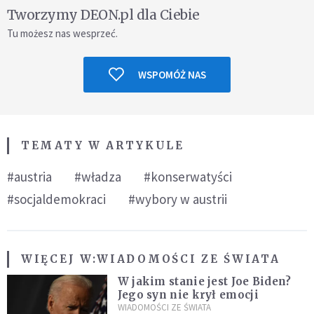
Tworzymy DEON.pl dla Ciebie
Tu możesz nas wesprzeć.
WSPOMÓŻ NAS
TEMATY W ARTYKULE
#austria
#władza
#konserwatyści
#socjaldemokraci
#wybory w austrii
WIĘCEJ W:
WIADOMOŚCI ZE ŚWIATA
W jakim stanie jest Joe Biden?
Jego syn nie krył emocji
WIADOMOŚCI ZE ŚWIATA