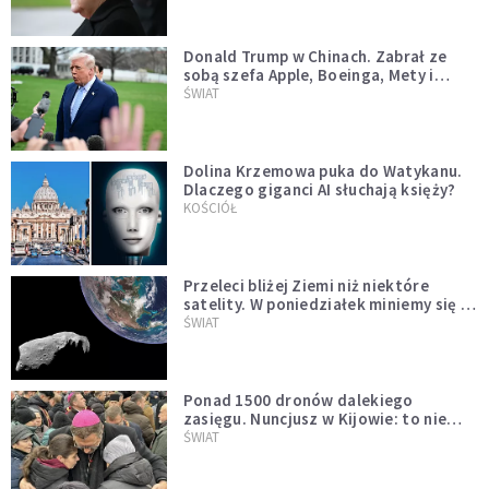
Donald Trump w Chinach. Zabrał ze
sobą szefa Apple, Boeinga, Mety i
Muska
ŚWIAT
Dolina Krzemowa puka do Watykanu.
Dlaczego giganci AI słuchają księży?
KOŚCIÓŁ
Przeleci bliżej Ziemi niż niektóre
satelity. W poniedziałek miniemy się z
asteroidą, która poprzedzi znacznie
ŚWIAT
większego "gościa"
Ponad 1500 dronów dalekiego
zasięgu. Nuncjusz w Kijowie: to nie
wygląda na wolę zakończenia wojny
ŚWIAT