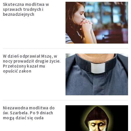
Skuteczna modlitwa w
sprawach trudnych i
beznadziejnych
W dzień odprawiał Mszę, w
nocy prowadził drugie życie.
Przełożony kazał mu
opuścić zakon
Niezawodna modlitwa do
św. Szarbela. Po 9 dniach
mogą dziać się cuda