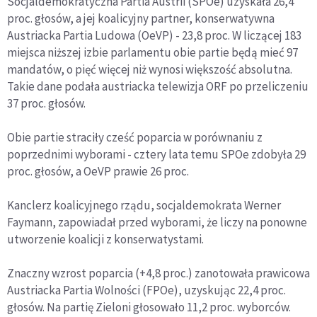
Socjaldemokratyczna Partia Austrii (SPOe) uzyskała 26,4
proc. głosów, a jej koalicyjny partner, konserwatywna
Austriacka Partia Ludowa (OeVP) - 23,8 proc. W liczącej 183
miejsca niższej izbie parlamentu obie partie będą mieć 97
mandatów, o pięć więcej niż wynosi większość absolutna.
Takie dane podała austriacka telewizja ORF po przeliczeniu
37 proc. głosów.
Obie partie straciły cześć poparcia w porównaniu z
poprzednimi wyborami - cztery lata temu SPOe zdobyła 29
proc. głosów, a OeVP prawie 26 proc.
Kanclerz koalicyjnego rządu, socjaldemokrata Werner
Faymann, zapowiadał przed wyborami, że liczy na ponowne
utworzenie koalicji z konserwatystami.
Znaczny wzrost poparcia (+4,8 proc.) zanotowała prawicowa
Austriacka Partia Wolności (FPOe), uzyskując 22,4 proc.
głosów. Na partię Zieloni głosowało 11,2 proc. wyborców.