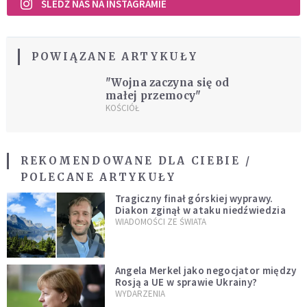
ŚLEDŹ NAS NA INSTAGRAMIE
POWIĄZANE ARTYKUŁY
"Wojna zaczyna się od
małej przemocy"
KOŚCIÓŁ
REKOMENDOWANE DLA CIEBIE /
POLECANE ARTYKUŁY
Tragiczny finał górskiej wyprawy.
Diakon zginął w ataku niedźwiedzia
WIADOMOŚCI ZE ŚWIATA
Angela Merkel jako negocjator między
Rosją a UE w sprawie Ukrainy?
WYDARZENIA