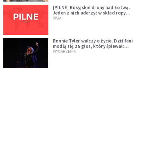
[PILNE] Rosyjskie drony nad Łotwą.
Jeden z nich uderzył w skład ropy
naftowej
ŚWIAT
Bonnie Tyler walczy o życie. Dziś fani
modlą się za głos, który śpiewał:
"Lord, help me"
WYDARZENIA