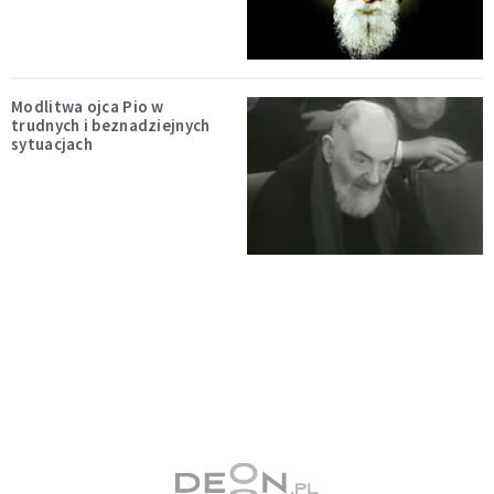
Modlitwa ojca Pio w
trudnych i beznadziejnych
sytuacjach