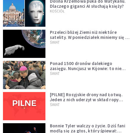
Dolina Krzemowa puka do Watykanu.
Dlaczego giganci AI słuchają księży?
KOŚCIÓŁ
Przeleci bliżej Ziemi niż niektóre
satelity. W poniedziałek miniemy się z
asteroidą, która poprzedzi znacznie
ŚWIAT
większego "gościa"
Ponad 1500 dronów dalekiego
zasięgu. Nuncjusz w Kijowie: to nie
wygląda na wolę zakończenia wojny
ŚWIAT
[PILNE] Rosyjskie drony nad Łotwą.
Jeden z nich uderzył w skład ropy
naftowej
ŚWIAT
Bonnie Tyler walczy o życie. Dziś fani
modlą się za głos, który śpiewał: