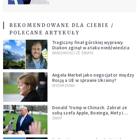
broni przeciwko Kościołowi
REKOMENDOWANE DLA CIEBIE /
POLECANE ARTYKUŁY
Tragiczny finał górskiej wyprawy.
Diakon zginął w ataku niedźwiedzia
WIADOMOŚCI ZE ŚWIATA
Angela Merkel jako negocjator między
Rosją a UE w sprawie Ukrainy?
WYDARZENIA
Donald Trump w Chinach. Zabrał ze
sobą szefa Apple, Boeinga, Mety i
Muska
ŚWIAT