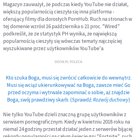
Magazyn zauważył, że podczas kiedy YouTube nie działał,
większą popularnością cieszyła się inna platforma -
oferujący filmy dla dorosłych PornHub. Ruch na stronach w
tej domenie wzrósł 16 października o 21 proc. "Wired"
podkreślił, że ze statystyk PH wynika, że największą
popularnością cieszyły się wówczas tematy najczęściej
wyszukiwane przez użytkowników YouTube'a.
DEON.PL POLECA
Kto szuka Boga, musi się zwrócić całkowicie do wewnątrz.
Musi się wciąż ukierunkowywać na Boga, zawsze mieć Go
przed oczyma i wytrwale zapominać o sobie, aż znajdzie
Boga, swój prawdziwy skarb. (Sprawdź:
Rozwój duchowy
)
Nie tylko YouTube dzieli znaczną grupę użytkowników z
serwisem pornograficznym. Kiedy w kwietniu 2018 roku na
niemal 24 godziny przestał działać jeden z serwerów bijącej
rekordy popularności na całym świecie gry "Fortnite", ruch