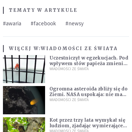
TEMATY W ARTYKULE
#awaria
#facebook
#newsy
WIĘCEJ W:
WIADOMOŚCI ZE ŚWIATA
Uczestniczył w egzekucjach. Pod
wpływem słów papieża zmienił
zdanie
WIADOMOŚCI ZE ŚWIATA
Ogromna asteroida zbliży się do
Ziemi. NASA uspokaja: nie ma
zagrożenia
WIADOMOŚCI ZE ŚWIATA
Kot przez trzy lata wymykał się
ludziom, zjadając wymierające
kaczki. W końcu popełnił
WIADOMOŚCI ZE ŚWIATA