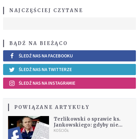
NAJCZĘŚCIEJ CZYTANE
BĄDŹ NA BIEŻĄCO
ŚLEDŹ NAS NA FACEBOOKU
ŚLEDŹ NAS NA TWITTERZE
ŚLEDŹ NAS NA INSTAGRAMIE
POWIĄZANE ARTYKUŁY
Terlikowski o sprawie ks.
Jankowskiego: gdyby nie
chroniono przestępcy
KOŚCIÓŁ
seksualnego, to by nie było