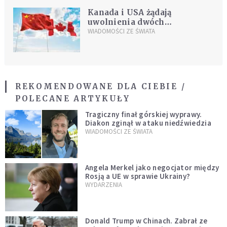
Kanada i USA żądają
uwolnienia dwóch
Kanadyjczyków
WIADOMOŚCI ZE ŚWIATA
aresztowanych w Chinach
REKOMENDOWANE DLA CIEBIE /
POLECANE ARTYKUŁY
Tragiczny finał górskiej wyprawy.
Diakon zginął w ataku niedźwiedzia
WIADOMOŚCI ZE ŚWIATA
Angela Merkel jako negocjator między
Rosją a UE w sprawie Ukrainy?
WYDARZENIA
Donald Trump w Chinach. Zabrał ze