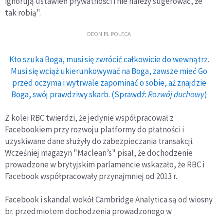
ignorują ustawień prywatności i nie należy sugerować, że
tak robią".
DEON.PL POLECA
Kto szuka Boga, musi się zwrócić całkowicie do wewnątrz.
Musi się wciąż ukierunkowywać na Boga, zawsze mieć Go
przed oczyma i wytrwale zapominać o sobie, aż znajdzie
Boga, swój prawdziwy skarb. (Sprawdź:
Rozwój duchowy
)
Z kolei RBC twierdzi, że jedynie współpracował z
Facebookiem przy rozwoju platformy do płatności i
uzyskiwane dane służyły do zabezpieczania transakcji.
Wcześniej magazyn "Maclean’s" pisał, że dochodzenie
prowadzone w brytyjskim parlamencie wskazało, że RBC i
Facebook współpracowały przynajmniej od 2013 r.
Facebook i skandal wokół Cambridge Analytica są od wiosny
br. przedmiotem dochodzenia prowadzonego w