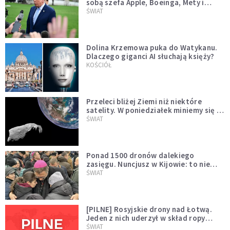
sobą szefa Apple, Boeinga, Mety i
Muska
ŚWIAT
Dolina Krzemowa puka do Watykanu.
Dlaczego giganci AI słuchają księży?
KOŚCIÓŁ
Przeleci bliżej Ziemi niż niektóre
satelity. W poniedziałek miniemy się z
asteroidą, która poprzedzi znacznie
ŚWIAT
większego "gościa"
Ponad 1500 dronów dalekiego
zasięgu. Nuncjusz w Kijowie: to nie
wygląda na wolę zakończenia wojny
ŚWIAT
[PILNE] Rosyjskie drony nad Łotwą.
Jeden z nich uderzył w skład ropy
naftowej
ŚWIAT