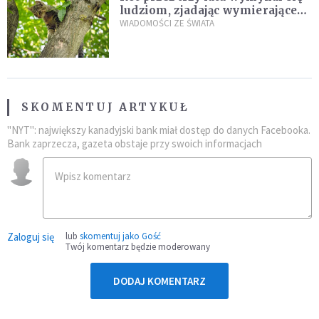
ludziom, zjadając wymierające
kaczki. W końcu popełnił
WIADOMOŚCI ZE ŚWIATA
fatalny błąd
SKOMENTUJ ARTYKUŁ
"NYT": największy kanadyjski bank miał dostęp do danych Facebooka.
Bank zaprzecza, gazeta obstaje przy swoich informacjach
Zaloguj się
lub
skomentuj jako Gość
Twój komentarz będzie moderowany
DODAJ KOMENTARZ