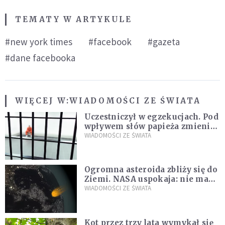
TEMATY W ARTYKULE
#new york times
#facebook
#gazeta
#dane facebooka
WIĘCEJ W:
WIADOMOŚCI ZE ŚWIATA
Uczestniczył w egzekucjach. Pod
wpływem słów papieża zmienił
zdanie
WIADOMOŚCI ZE ŚWIATA
Ogromna asteroida zbliży się do
Ziemi. NASA uspokaja: nie ma
zagrożenia
WIADOMOŚCI ZE ŚWIATA
Kot przez trzy lata wymykał się