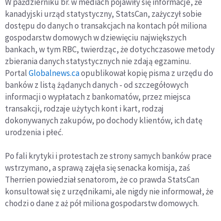
W październiku br. w mediach pojawiły się informacje, że
kanadyjski urząd statystyczny, StatsCan, zażyczył sobie
dostępu do danych o transakcjach na kontach pół miliona
gospodarstw domowych w dziewięciu największych
bankach, w tym RBC, twierdząc, że dotychczasowe metody
zbierania danych statystycznych nie zdają egzaminu.
Portal
Globalnews.ca
opublikował kopię pisma z urzędu do
banków z listą żądanych danych - od szczegółowych
informacji o wypłatach z bankomatów, przez miejsca
transakcji, rodzaje użytych kont i kart, rodzaj
dokonywanych zakupów, po dochody klientów, ich datę
urodzenia i płeć.
Po fali krytyki i protestach ze strony samych banków prace
wstrzymano, a sprawą zajęła się senacka komisja, zaś
Therrien powiedział senatorom, że co prawda StatsCan
konsultował się z urzędnikami, ale nigdy nie informował, że
chodzi o dane z aż pół miliona gospodarstw domowych.