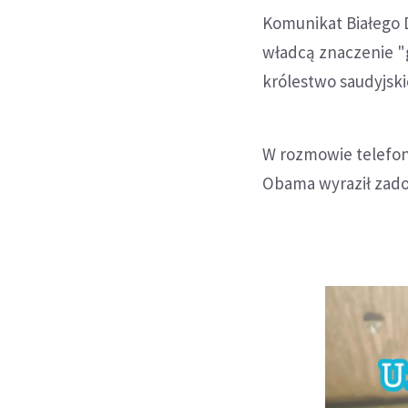
Komunikat Białego 
władcą znaczenie "g
królestwo saudyjski
W rozmowie telefon
Obama wyraził zado