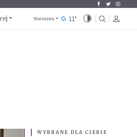
11
°
cej
Warszawa
WYBRANE DLA CIEBIE