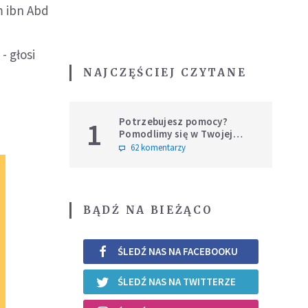
m ibn Abd
- głosi
NAJCZĘŚCIEJ CZYTANE
Potrzebujesz pomocy?
1
Pomodlimy się w Twojej
intencji
62 komentarzy
BĄDŹ NA BIEŻĄCO
ŚLEDŹ NAS NA FACEBOOKU
ŚLEDŹ NAS NA TWITTERZE