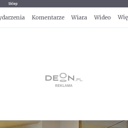
g
Sklep
Wię
darzenia
Komentarze
Wiara
Wideo