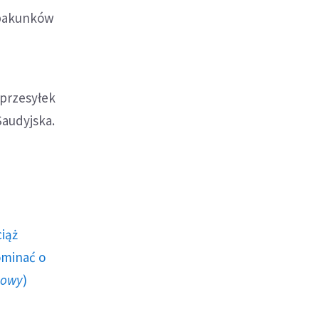
 pakunków
 przesyłek
audyjska.
ciąż
ominać o
howy
)