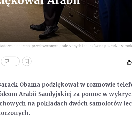
iękował Arabii
iadczenia na temat przechwyconych podejrzanych ładunków na pokładzie samol
Barack Obama podziękował w rozmowie telef
ódcom Arabii Saudyjskiej za pomoc w wykryc
chowych na pokładach dwóch samolotów lec
noczonych.