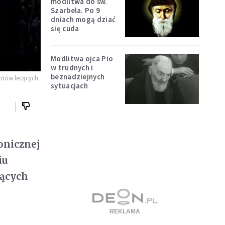
modlitwa do św.
Szarbela. Po 9
dniach mogą dziać
się cuda
Modlitwa ojca Pio
w trudnych i
beznadziejnych
otów lecących
sytuacjach
onicznej
iu
ących