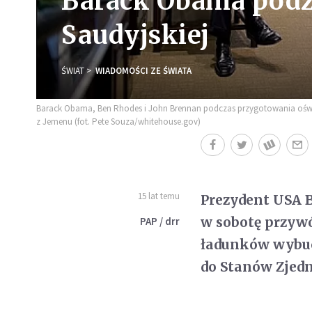
Barack Obama podz
Saudyjskiej
ŚWIAT
WIADOMOŚCI ZE ŚWIATA
Barack Obama, Ben Rhodes i John Brennan podczas przygotowania ośw
z Jemenu (fot. Pete Souza/whitehouse.gov)
15 lat temu
Prezydent USA 
w sobotę przyw
PAP / drr
ładunków wybu
do Stanów Zjed