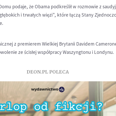
Domu podaje, że Obama podkreślił w rozmowie z saudy
łębokich i trwałych więzi", które łączą Stany Zjednoczo
e.
icznej z premierem Wielkiej Brytanii Davidem Camero
wolenie ze ścisłej współpracy Waszyngtonu i Londynu.
DEON.PL POLECA