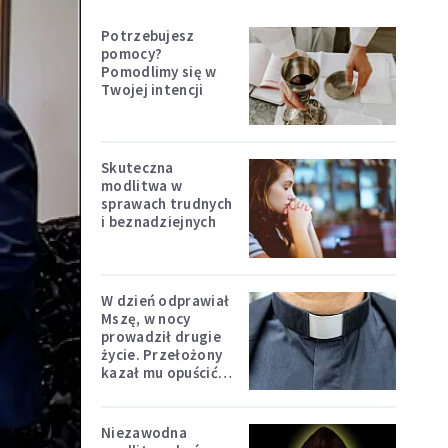
Potrzebujesz
pomocy?
Pomodlimy się w
Twojej intencji
Skuteczna
modlitwa w
sprawach trudnych
i beznadziejnych
W dzień odprawiał
Mszę, w nocy
prowadził drugie
życie. Przełożony
kazał mu opuścić
zakon
Niezawodna