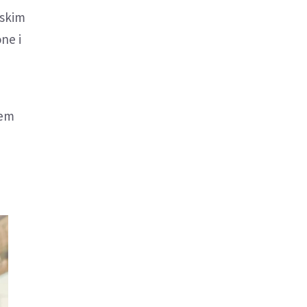
jskim
ne i
nem