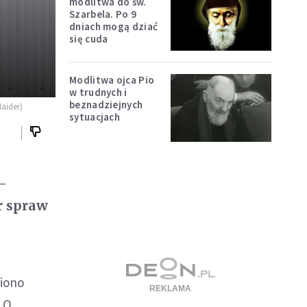
modlitwa do św.
Szarbela. Po 9
dniach mogą dziać
się cuda
Modlitwa ojca Pio
w trudnych i
beznadziejnych
aider)
sytuacjach
-
r spraw
ziono
. O