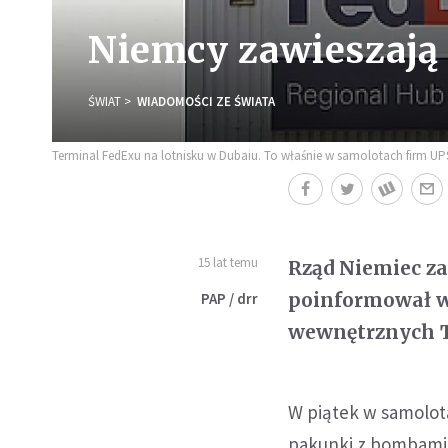
Niemcy zawieszają
ŚWIAT
WIADOMOŚCI ZE ŚWIATA
Terminal FedExu na lotnisku w Dubaiu. To właśnie w samolotach firm UPS 
15 lat temu
Rząd Niemiec za
poinformował w 
PAP / drr
wewnętrznych T
W piątek w samolota
pakunki z bombami,