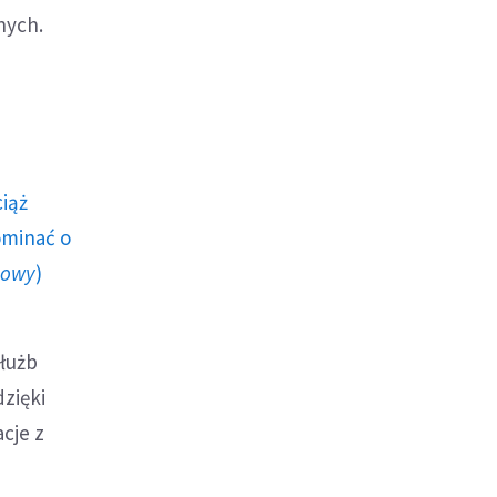
nych.
ciąż
ominać o
howy
)
służb
zięki
cje z