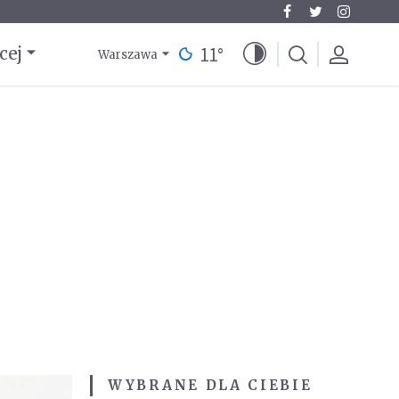
11
°
cej
Warszawa
WYBRANE DLA CIEBIE