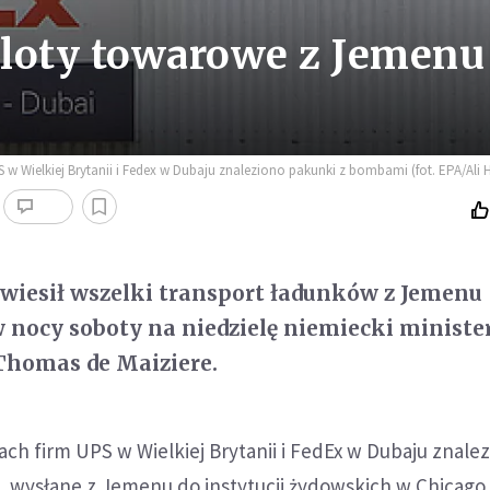
 loty towarowe z Jemenu
w Wielkiej Brytanii i Fedex w Dubaju znaleziono pakunki z bombami (fot. EPA/Ali H
wiesił wszelki transport ładunków z Jemenu 
nocy soboty na niedzielę niemiecki ministe
homas de Maiziere.
ch firm UPS w Wielkiej Brytanii i FedEx w Dubaju znale
 wysłane z Jemenu do instytucji żydowskich w Chicago