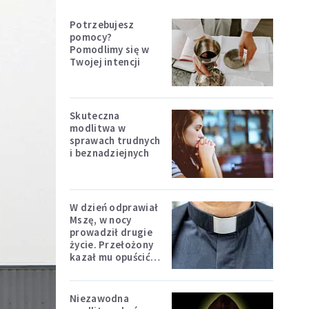
Potrzebujesz
pomocy?
Pomodlimy się w
Twojej intencji
Skuteczna
modlitwa w
sprawach trudnych
i beznadziejnych
W dzień odprawiał
Mszę, w nocy
prowadził drugie
życie. Przełożony
kazał mu opuścić
zakon
Niezawodna