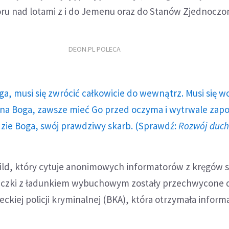
u nad lotami z i do Jemenu oraz do Stanów Zjednoczo
DEON.PL POLECA
ga, musi się zwrócić całkowicie do wewnątrz. Musi się w
a Boga, zawsze mieć Go przed oczyma i wytrwale zap
dzie Boga, swój prawdziwy skarb. (Sprawdź:
Rozwój duc
ild, który cytuje anonimowych informatorów z kręgów 
aczki z ładunkiem wybuchowym zostały przechwycone d
iej policji kryminalnej (BKA), która otrzymała informa