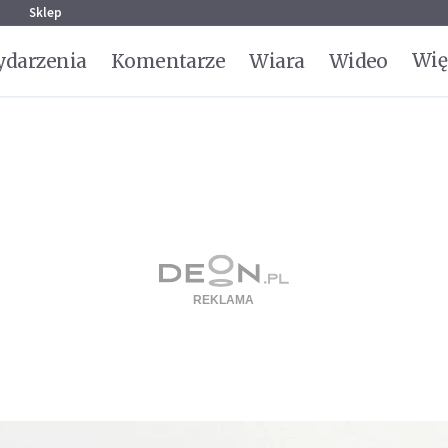
g
Sklep
Wię
darzenia
Komentarze
Wiara
Wideo