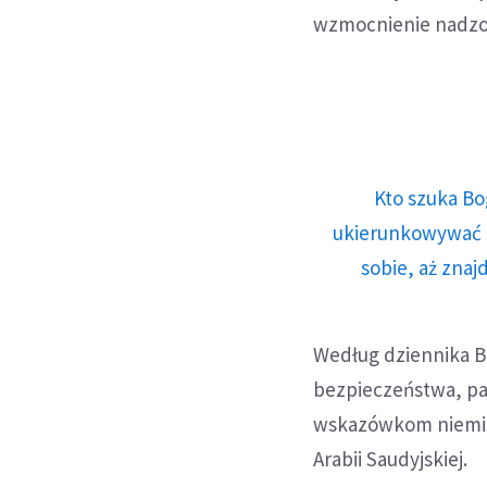
wzmocnienie nadzor
Kto szuka Bo
ukierunkowywać n
sobie, aż znaj
Według dziennika B
bezpieczeństwa, p
wskazówkom niemieck
Arabii Saudyjskiej.