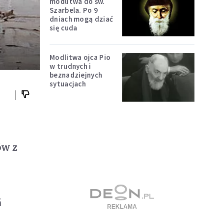
modlitwa do św.
Szarbela. Po 9
dniach mogą dziać
się cuda
Modlitwa ojca Pio
w trudnych i
beznadziejnych
sytuacjach
ów z
ń