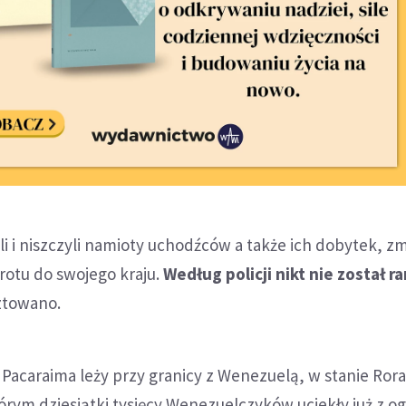
i i niszczyli namioty uchodźców a także ich dobytek, z
rotu do swojego kraju.
Według policji nikt nie został r
ztowano.
 Pacaraima leży przy granicy z Wenezuelą, w stanie Ror
rym dziesiątki tysięcy Wenezuelczyków uciekły już z o