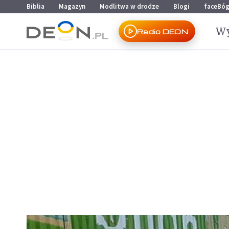
Przejdź do menu głównego
Przejdź do treści
Biblia
Magazyn
Modlitwa w drodze
Blogi
faceBó
Wy
Radio DEON