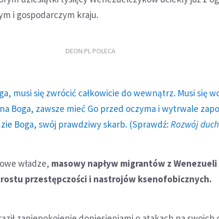
ym i gospodarczym kraju.
DEON.PL POLECA
ga, musi się zwrócić całkowicie do wewnątrz. Musi się w
a Boga, zawsze mieć Go przed oczyma i wytrwale zap
dzie Boga, swój prawdziwy skarb. (Sprawdź:
Rozwój duc
cowe władze,
masowy napływ migrantów z Wenezueli
rostu przestępczości i nastrojów ksenofobicznych.
aził zaniepokojenie doniesieniami o atakach na swoich 