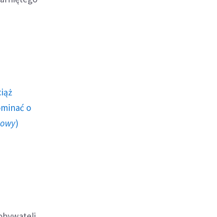
ciąż
ominać o
howy
)
obywateli