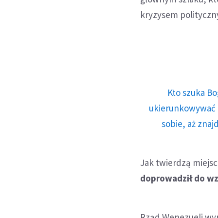
kryzysem polityczn
Kto szuka Bo
ukierunkowywać n
sobie, aż znaj
Jak twierdzą miejs
doprowadził do wz
Rząd Wenezueli wyr