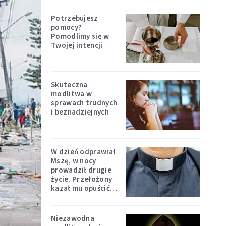
Potrzebujesz
pomocy?
Pomodlimy się w
Twojej intencji
Skuteczna
modlitwa w
sprawach trudnych
i beznadziejnych
W dzień odprawiał
Mszę, w nocy
prowadził drugie
życie. Przełożony
kazał mu opuścić
zakon
Niezawodna