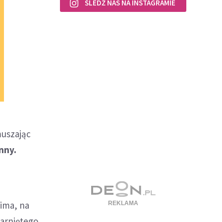
ŚLEDŹ NAS NA INSTAGRAMIE
muszając
anny.
aima, na
garniętego