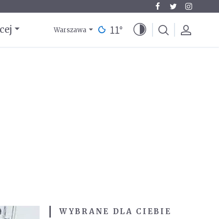
11
°
cej
Warszawa
WYBRANE DLA CIEBIE