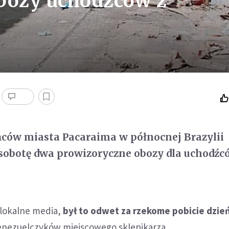
 obozy uchodźców z
ców miasta Pacaraima w północnej Brazylii
sobotę dwa prowizoryczne obozy dla uchodźc
lokalne media,
był to odwet za rzekome pobicie dzie
nezuelczyków miejscowego sklepikarza.