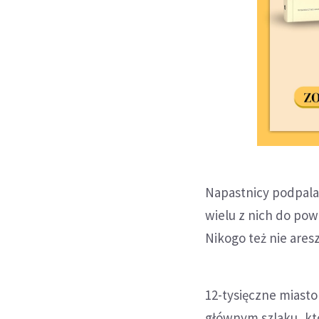
Napastnicy podpalal
wielu z nich do pow
Nikogo też nie ares
12-tysięczne miasto
głównym szlaku, któ