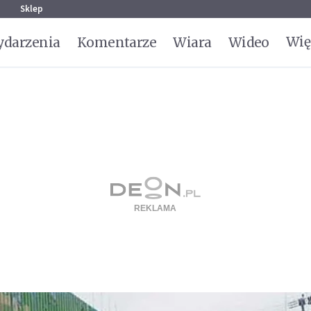
g
Sklep
Wię
darzenia
Komentarze
Wiara
Wideo