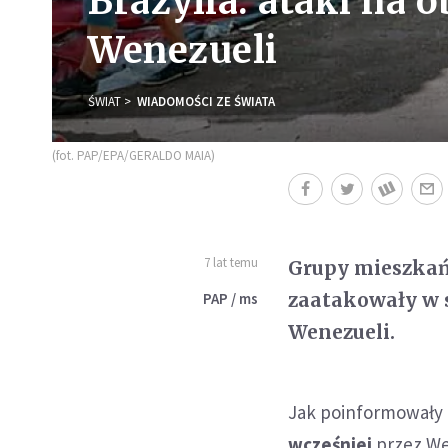
Brazylia: ataki na
Wenezueli
ŚWIAT
WIADOMOŚCI ZE ŚWIATA
(fot. PAP/EPA/GERALDO MAIA)
7 lat temu
Grupy mieszkań
zaatakowały w 
PAP / ms
Wenezueli.
Jak poinformowały 
wcześniej
przez We