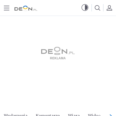
Przejdź do menu głównego
Przejdź do treści
Wydarzenia
Komentarze
Wiara
Wideo
Po 