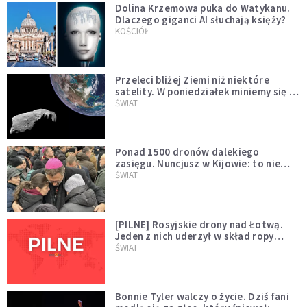
Dolina Krzemowa puka do Watykanu.
Dlaczego giganci AI słuchają księży?
KOŚCIÓŁ
Przeleci bliżej Ziemi niż niektóre
satelity. W poniedziałek miniemy się z
asteroidą, która poprzedzi znacznie
ŚWIAT
większego "gościa"
Ponad 1500 dronów dalekiego
zasięgu. Nuncjusz w Kijowie: to nie
wygląda na wolę zakończenia wojny
ŚWIAT
[PILNE] Rosyjskie drony nad Łotwą.
Jeden z nich uderzył w skład ropy
naftowej
ŚWIAT
Bonnie Tyler walczy o życie. Dziś fani