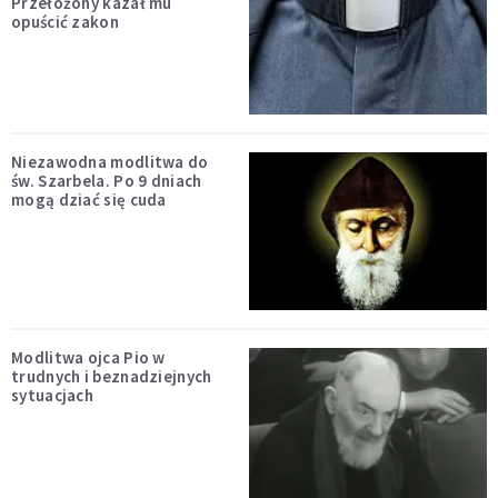
Przełożony kazał mu
opuścić zakon
Niezawodna modlitwa do
św. Szarbela. Po 9 dniach
mogą dziać się cuda
Modlitwa ojca Pio w
trudnych i beznadziejnych
sytuacjach