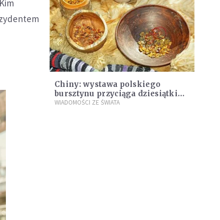
 Kim
rezydentem
Chiny: wystawa polskiego
bursztynu przyciąga dziesiątki
tysięcy ludzi
WIADOMOŚCI ZE ŚWIATA