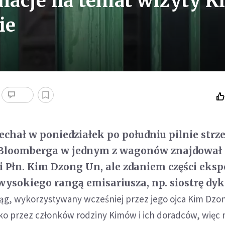
ulacje na temat wizyty K
ie
echał w poniedziałek po południu pilnie strz
 Bloomberga w jednym z wagonów znajdował 
 Płn. Kim Dzong Un, ale zdaniem części eks
wysokiego rangą emisariusza, np. siostrę dyk
ąg, wykorzystywany wcześniej przez jego ojca Kim Dzong
ko przez członków rodziny Kimów i ich doradców, wię