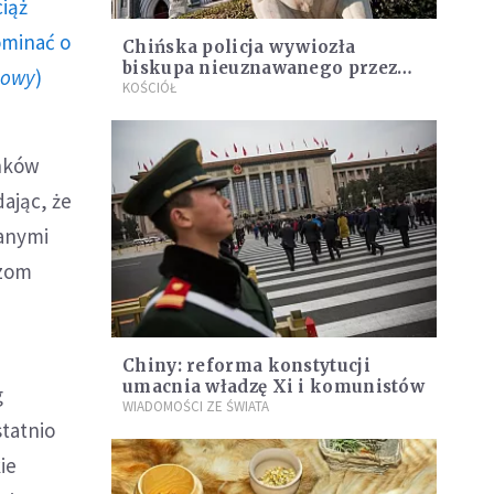
ciąż
ominać o
Chińska policja wywiozła
biskupa nieuznawanego przez
howy
)
władze
KOŚCIÓŁ
ynków
ając, że
wanymi
rzom
Chiny: reforma konstytucji
umacnia władzę Xi i komunistów
g
WIADOMOŚCI ZE ŚWIATA
tatnio
ie