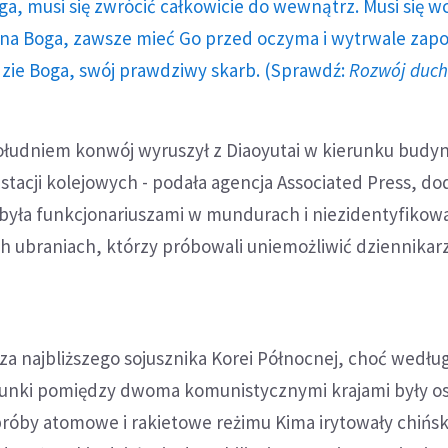
ga, musi się zwrócić całkowicie do wewnątrz. Musi się w
a Boga, zawsze mieć Go przed oczyma i wytrwale zap
dzie Boga, swój prawdziwy skarb. (Sprawdź:
Rozwój duc
łudniem konwój wyruszył z Diaoyutai w kierunku bud
tacji kolejowych - podała agencja Associated Press, dod
 była funkcjonariuszami w mundurach i niezidentyfiko
h ubraniach, którzy próbowali uniemożliwić dziennika
a najbliższego sojusznika Korei Północnej, choć wedłu
unki pomiędzy dwoma komunistycznymi krajami były os
próby atomowe i rakietowe reżimu Kima irytowały chińsk