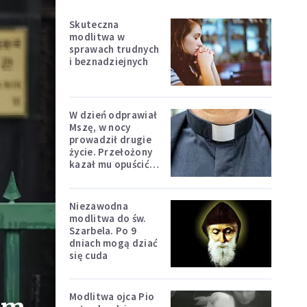
Skuteczna
modlitwa w
sprawach trudnych
i beznadziejnych
W dzień odprawiał
Mszę, w nocy
prowadził drugie
życie. Przełożony
kazał mu opuścić
zakon
Niezawodna
modlitwa do św.
Szarbela. Po 9
dniach mogą dziać
się cuda
Modlitwa ojca Pio