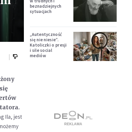
im
w trudnych i
beznadziejnych
sytuacjach
„Autentyczność
się nie niesie”.
Katoliczki o presji
i sile social
mediów
eżony
się
pertów
tatora.
 Ila, jest
c możemy