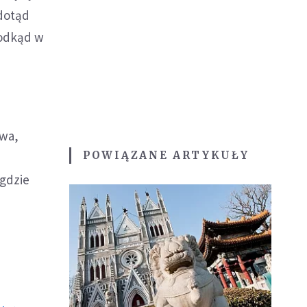
 dotąd
 odkąd w
twa,
POWIĄZANE ARTYKUŁY
 gdzie