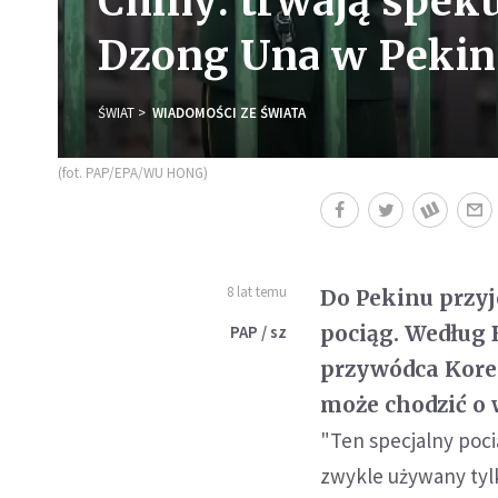
Chiny: trwają spek
Dzong Una w Pekin
ŚWIAT
WIADOMOŚCI ZE ŚWIATA
(fot. PAP/EPA/WU HONG)
8 lat temu
Do Pekinu przyj
pociąg. Według
PAP / sz
przywódca Korei
może chodzić o 
"Ten specjalny poci
zwykle używany tyl