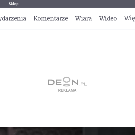
g
Sklep
Wię
darzenia
Komentarze
Wiara
Wideo