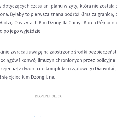
dotyczących czasu ani planu wizyty, która nie została
zona. Byłaby to pierwsza znana podróż Kima za granicę,
władzę. O wizytach Kim Dzong Ila Chiny i Korea Północna
 po jego wyjeździe.
inie zwracali uwagę na zaostrzone środki bezpieczeńs
pociągów i konwój limuzyn chronionych przez policyjne
rzejechał z dworca do kompleksu rządowego Diaoyutai,
 się ojciec Kim Dzong Una.
DEON.PL POLECA