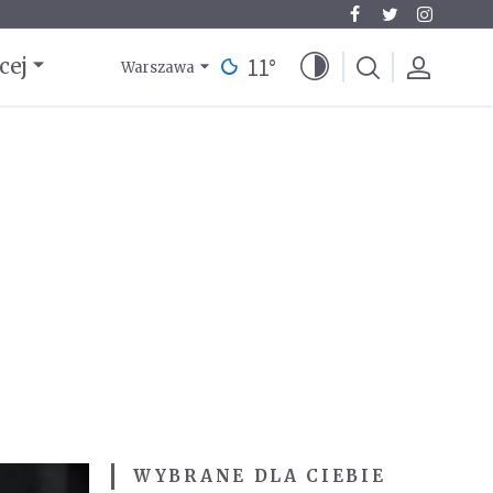
11
°
cej
Warszawa
WYBRANE DLA CIEBIE