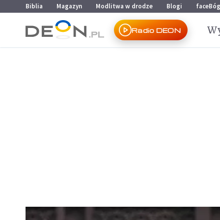
Przejdź do menu głównego
Przejdź do treści
Biblia
Magazyn
Modlitwa w drodze
Blogi
faceBó
Wy
Radio DEON