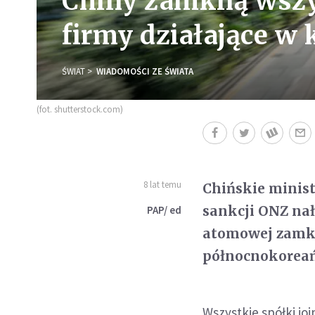
Chiny zamkną wszy
firmy działające w 
ŚWIAT
WIADOMOŚCI ZE ŚWIATA
(fot. shutterstock.com)
8 lat temu
Chińskie minist
sankcji ONZ nał
PAP/ ed
atomowej zamkn
północnokoreańs
Wszystkie spółki joi