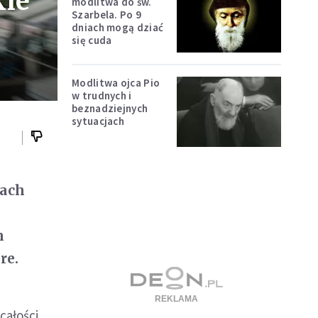
kie
modlitwa do św.
Szarbela. Po 9
dniach mogą dziać
się cuda
Modlitwa ojca Pio
w trudnych i
beznadziejnych
sytuacjach
mach
h
re.
całości