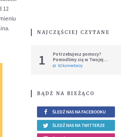
d 12
omieniu
ina.
NAJCZĘŚCIEJ CZYTANE
Potrzebujesz pomocy?
1
Pomodlimy się w Twojej
intencji
62 komentarzy
BĄDŹ NA BIEŻĄCO
ŚLEDŹ NAS NA FACEBOOKU
ŚLEDŹ NAS NA TWITTERZE