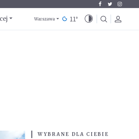
11
°
cej
Warszawa
WYBRANE DLA CIEBIE