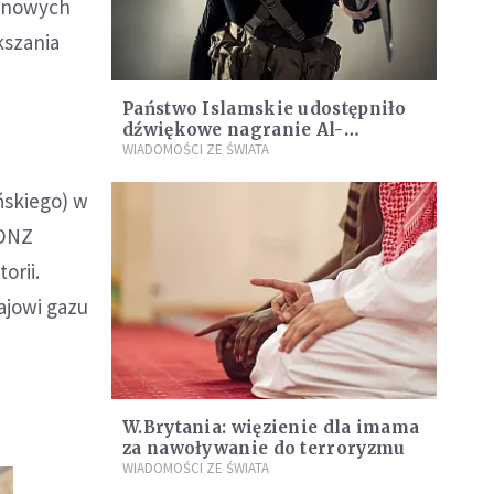
a nowych
kszania
e
Państwo Islamskie udostępniło
dźwiękowe nagranie Al-
Bagdadiego
WIADOMOŚCI ZE ŚWIATA
ńskiego) w
 ONZ
orii.
ajowi gazu
W.Brytania: więzienie dla imama
za nawoływanie do terroryzmu
WIADOMOŚCI ZE ŚWIATA