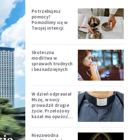
Potrzebujesz
pomocy?
Pomodlimy się w
Twojej intencji
Skuteczna
modlitwa w
sprawach trudnych
i beznadziejnych
W dzień odprawiał
Mszę, w nocy
prowadził drugie
życie. Przełożony
kazał mu opuścić
zakon
Niezawodna