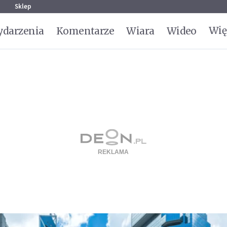
g
Sklep
Wię
darzenia
Komentarze
Wiara
Wideo