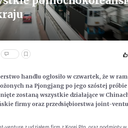
stkie północnokoreańs
kraju
erstwo handlu ogłosiło w czwartek, że w ra
ożonych na Pjongjang po jego szóstej próbie
ięte zostaną wszystkie działające w Chinac
kie firmy oraz przedsiębiorstwa joint-ventu
nt-venture z udziałem firm z Korei Płn. oraz podmioty w 