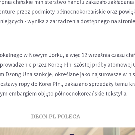
rpnia chińskie ministerstwo handlu zakazało zakładani
-venture przez podmioty północnokoreańskie oraz powię
istniejących - wynika z zarządzenia dostępnego na stroni
lokalnego w Nowym Jorku, a więc 12 września czasu chi
prowadzenie przez Koreę Płn. szóstej próby atomowej
im Dzong Una sankcje, określane jako najsurowsze w hist
ostawy ropy do Korei Płn., zakazano sprzedaży temu kr
tym embargiem objęto północnokoreańskie tekstylia.
DEON.PL POLECA