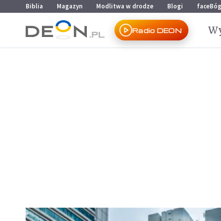
Przejdź do menu głównego
Przejdź do treści
Biblia
Magazyn
Modlitwa w drodze
Blogi
faceBó
Wy
Radio DEON