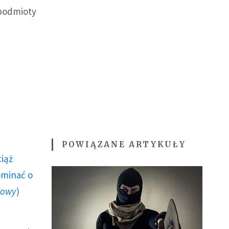
 podmioty
POWIĄZANE ARTYKUŁY
ciąż
ominać o
howy
)