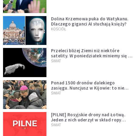
Dolina Krzemowa puka do Watykanu.
Dlaczego giganci AI słuchają księży?
KOŚCIÓŁ
Przeleci bliżej Ziemi niż niektóre
satelity. W poniedziałek miniemy się z
asteroidą, która poprzedzi znacznie
ŚWIAT
większego "gościa"
Ponad 1500 dronów dalekiego
zasięgu. Nuncjusz w Kijowie: to nie
wygląda na wolę zakończenia wojny
ŚWIAT
[PILNE] Rosyjskie drony nad Łotwą.
Jeden z nich uderzył w skład ropy
naftowej
ŚWIAT