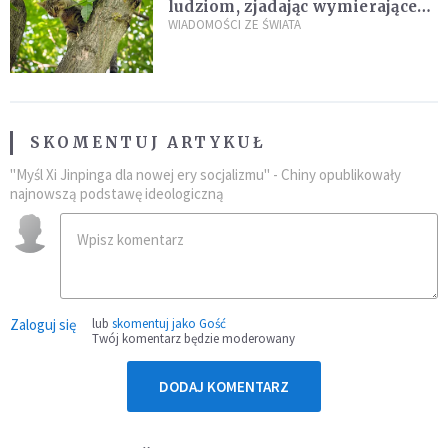
ludziom, zjadając wymierające
kaczki. W końcu popełnił
WIADOMOŚCI ZE ŚWIATA
fatalny błąd
SKOMENTUJ ARTYKUŁ
"Myśl Xi Jinpinga dla nowej ery socjalizmu" - Chiny opublikowały
najnowszą podstawę ideologiczną
Zaloguj się
lub
skomentuj jako Gość
Twój komentarz będzie moderowany
DODAJ KOMENTARZ