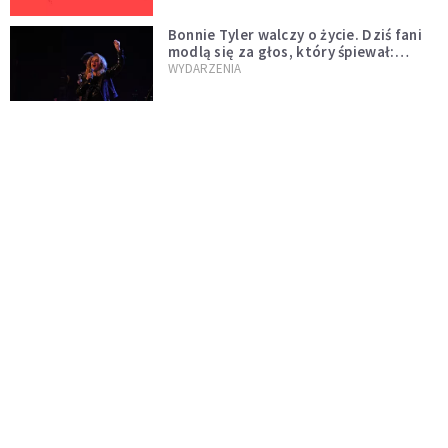
Bonnie Tyler walczy o życie. Dziś fani
modlą się za głos, który śpiewał:
"Lord, help me"
WYDARZENIA