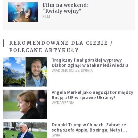
Film na weekend:
"Kwiaty wojny"
FILM
REKOMENDOWANE DLA CIEBIE /
POLECANE ARTYKUŁY
Tragiczny finał górskiej wyprawy.
Diakon zginął w ataku niedźwiedzia
WIADOMOŚCI ZE ŚWIATA
Angela Merkel jako negocjator między
Rosją a UE w sprawie Ukrainy?
WYDARZENIA
Donald Trump w Chinach. Zabrał ze
sobą szefa Apple, Boeinga, Mety i
Muska
ŚWIAT