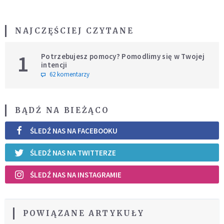
NAJCZĘŚCIEJ CZYTANE
1
Potrzebujesz pomocy? Pomodlimy się w Twojej
intencji
62 komentarzy
BĄDŹ NA BIEŻĄCO
ŚLEDŹ NAS NA FACEBOOKU
ŚLEDŹ NAS NA TWITTERZE
ŚLEDŹ NAS NA INSTAGRAMIE
POWIĄZANE ARTYKUŁY