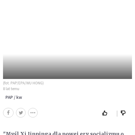
(fot. PAP/EPA/WU HONG)
8 lat temu
PAP / kw
"Myśl Xi Jinpinga dla nowej ery socjalizmu o