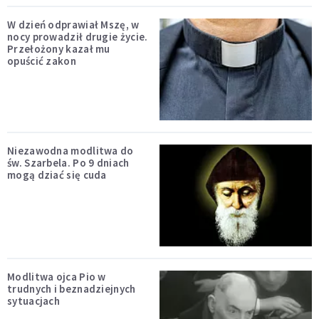
W dzień odprawiał Mszę, w
nocy prowadził drugie życie.
Przełożony kazał mu
opuścić zakon
Niezawodna modlitwa do
św. Szarbela. Po 9 dniach
mogą dziać się cuda
Modlitwa ojca Pio w
trudnych i beznadziejnych
sytuacjach