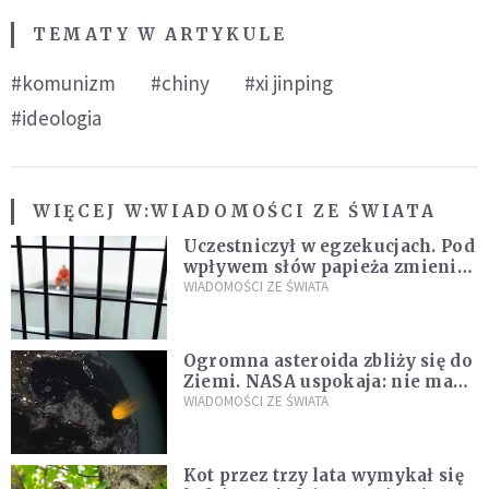
TEMATY W ARTYKULE
#komunizm
#chiny
#xi jinping
#ideologia
WIĘCEJ W:
WIADOMOŚCI ZE ŚWIATA
Uczestniczył w egzekucjach. Pod
wpływem słów papieża zmienił
zdanie
WIADOMOŚCI ZE ŚWIATA
Ogromna asteroida zbliży się do
Ziemi. NASA uspokaja: nie ma
zagrożenia
WIADOMOŚCI ZE ŚWIATA
Kot przez trzy lata wymykał się