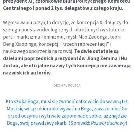
prezydent Xi, członkowie Biura Politycznego Komitetu
Centralnego i ponad 2 tys. delegatów z całego kraju.
W głosowaniu przyjęto decyzję, że koncepcja Xi dołączy do
szeregu podstaw ideologicznych określonych w statucie
partii: marksizmu-leninizmu, myśli Mao Zedonga, teorii
Deng Xiaopinga, koncepcji "trzech reprezentacji" i
naukowego spojrzenia na rozwój.
Te dwie ostatnie są
dziełami poprzednich prezydentów Jiang Zemina i Hu
Jintao, ale oficjalne nazwy tych koncepcji nie zawierają
nazwisk ich autorów.
DEON.PL POLECA
Kto szuka Boga, musi się zwrócić całkowicie do wewnątrz.
Musi się wciąż ukierunkowywać na Boga, zawsze mieć Go
przed oczyma i wytrwale zapominać o sobie, aż znajdzie
Boga, swój prawdziwy skarb. (Sprawdź:
Rozwój duchowy
)