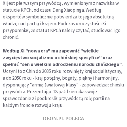
Xi jest pierwszym przywódcą, wymienionym z nazwiska w
statucie KPCh, od czasu Deng Xiaopinga. Według
ekspertów symbolicznie potwierdza to jego absolutną
władzę nad partią i krajem. Podczas uroczystości Xi
przypomniał, że statut KPCh należy czytać, studiować i go
chronić.
Według Xi "nowa era" ma zapewnić "wielkie
zwycięstwo socjalizmu o chińskiej specyfice" oraz
spełnić "sen o wielkim odrodzeniu narodu chińskiego"
.
Uczyni to z Chin do 2035 roku rozwinięty kraj socjalistyczny,
a do 2050 roku - kraj potężny, bogaty, piękny i harmonijny,
dysponujący "armią światowej klasy" - zapowiedział chiński
przywódca. Prezentując 18 października swoje
sprawozdanie Xi podkreślił przywódczą rolę partii na
każdym froncie rozwoju kraju.
DEON.PL POLECA