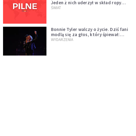
Jeden z nich uderzył w skład ropy
naftowej
ŚWIAT
Bonnie Tyler walczy o życie. Dziś fani
modlą się za głos, który śpiewał:
"Lord, help me"
WYDARZENIA