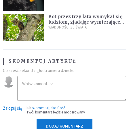
Kot przez trzy lata wymykał się
ludziom, zjadając wymierające
kaczki. W końcu popełnił
WIADOMOŚCI ZE ŚWIATA
fatalny błąd
SKOMENTUJ ARTYKUŁ
Co sześć sekund z głodu umiera dziecko
Zaloguj się
lub
skomentuj jako Gość
Twój komentarz będzie moderowany
DODAJ KOMENTARZ