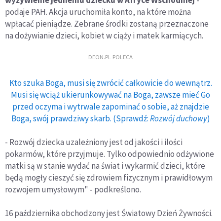
wyżywienie jednemu dziecku w Afryce Wschodniej
-
podaje PAH. Akcja uruchomiła konto, na które można
wpłacać pieniądze. Zebrane środki zostaną przeznaczone
na dożywianie dzieci, kobiet w ciąży i matek karmiących.
DEON.PL POLECA
Kto szuka Boga, musi się zwrócić całkowicie do wewnątrz.
Musi się wciąż ukierunkowywać na Boga, zawsze mieć Go
przed oczyma i wytrwale zapominać o sobie, aż znajdzie
Boga, swój prawdziwy skarb. (Sprawdź:
Rozwój duchowy
)
- Rozwój dziecka uzależniony jest od jakości i ilości
pokarmów, które przyjmuje. Tylko odpowiednio odżywione
matki są w stanie wydać na świat i wykarmić dzieci, które
będą mogły cieszyć się zdrowiem fizycznym i prawidłowym
rozwojem umysłowym" - podkreślono.
16 października obchodzony jest Światowy Dzień Żywności.