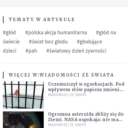
TEMATY W ARTYKULE
#głód
#polska akcja humanitarna
#głód na
świecie
#świat bez głodu
#głodujące
dzieci
#pah
#światowy dzień żywności
WIĘCEJ W:
WIADOMOŚCI ZE ŚWIATA
Uczestniczył w egzekucjach. Pod
wpływem słów papieża zmienił
zdanie
WIADOMOŚCI ZE ŚWIATA
Ogromna asteroida zbliży się do
Ziemi. NASA uspokaja: nie ma
zagrożenia
WIADOMOŚCI ZE ŚWIATA