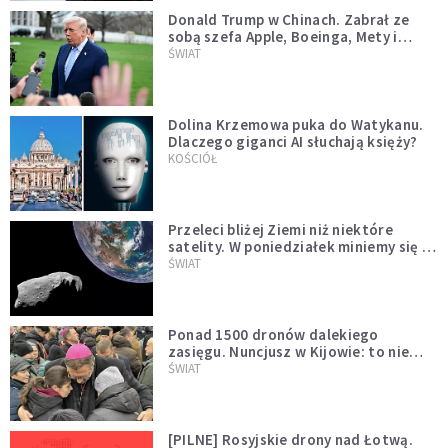
Donald Trump w Chinach. Zabrał ze
sobą szefa Apple, Boeinga, Mety i
Muska
ŚWIAT
Dolina Krzemowa puka do Watykanu.
Dlaczego giganci AI słuchają księży?
KOŚCIÓŁ
Przeleci bliżej Ziemi niż niektóre
satelity. W poniedziałek miniemy się z
asteroidą, która poprzedzi znacznie
ŚWIAT
większego "gościa"
Ponad 1500 dronów dalekiego
zasięgu. Nuncjusz w Kijowie: to nie
wygląda na wolę zakończenia wojny
ŚWIAT
[PILNE] Rosyjskie drony nad Łotwą.