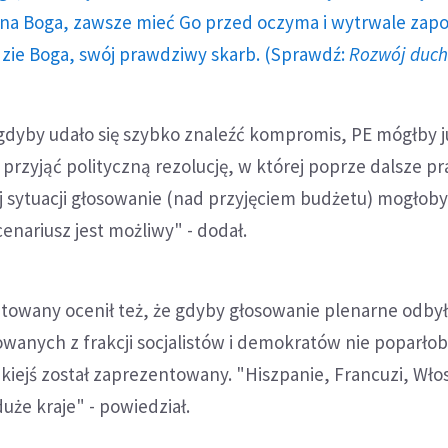
a Boga, zawsze mieć Go przed oczyma i wytrwale zap
dzie Boga, swój prawdziwy skarb. (Sprawdź:
Rozwój duc
yby udało się szybko znaleźć kompromis, PE mógłby j
przyjąć polityczną rezolucję, w której poprze dalsze p
 sytuacji głosowanie (nad przyjęciem budżetu) mogłoby
enariusz jest możliwy" - dodał.
towany ocenił też, że gdyby głosowanie plenarne odbyło
wanych z frakcji socjalistów i demokratów nie poparło
akiejś został zaprezentowany. "Hiszpanie, Francuzi, Włos
uże kraje" - powiedział.