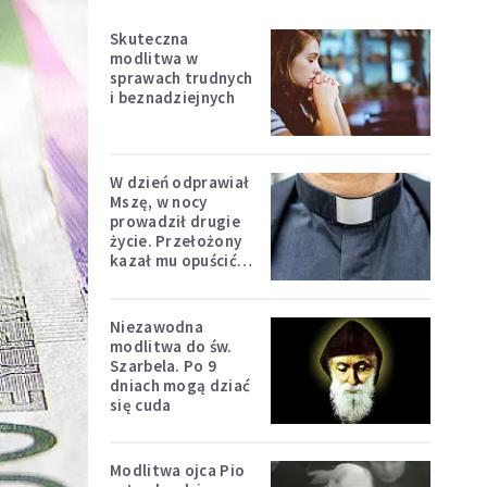
Skuteczna
modlitwa w
sprawach trudnych
i beznadziejnych
W dzień odprawiał
Mszę, w nocy
prowadził drugie
życie. Przełożony
kazał mu opuścić
zakon
Niezawodna
modlitwa do św.
Szarbela. Po 9
dniach mogą dziać
się cuda
Modlitwa ojca Pio