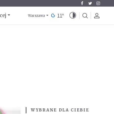
11
°
cej
Warszawa
WYBRANE DLA CIEBIE