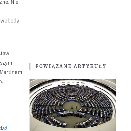
zne. Nie
 Swoboda
stawi
ższym
POWIĄZANE ARTYKUŁY
E Martinem
m.
ciąż