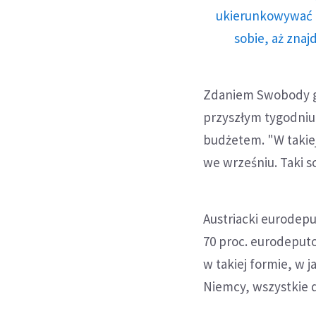
ukierunkowywać n
sobie, aż znaj
Zdaniem Swobody gd
przyszłym tygodniu 
budżetem. "W takiej
we wrześniu. Taki sc
Austriacki eurodepu
70 proc. eurodeputo
w takiej formie, w j
Niemcy, wszystkie d