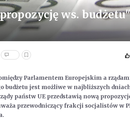
propozycję ws. budżetu
omiędzy Parlamentem Europejskim a rządam
o budżetu jest możliwe w najbliższych dniac
rządy państw UE przedstawią nową propozycj
aża przewodniczący frakcji socjalistów w P
a.