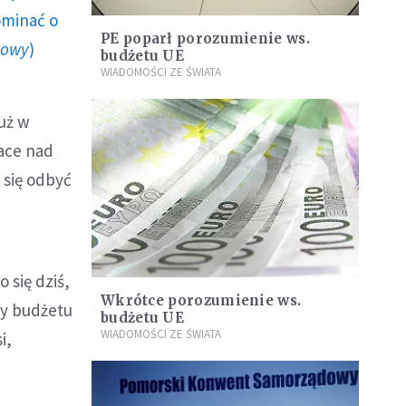
ominać o
PE poparł porozumienie ws.
howy
)
budżetu UE
WIADOMOŚCI ZE ŚWIATA
uż w
race nad
 się odbyć
 się dziś,
Wkrótce porozumienie ws.
by budżetu
budżetu UE
WIADOMOŚCI ZE ŚWIATA
i,