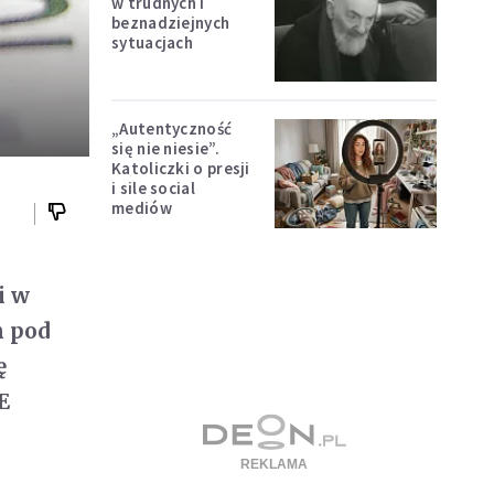
w trudnych i
beznadziejnych
"
sytuacjach
„Autentyczność
się nie niesie”.
Katoliczki o presji
i sile social
mediów
i w
h pod
ę
E