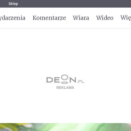
g
Sklep
Wię
darzenia
Komentarze
Wiara
Wideo