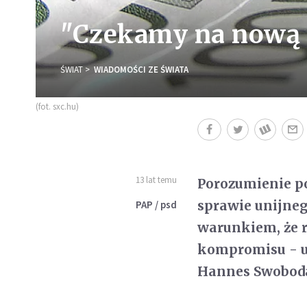
"Czekamy na nową 
ŚWIAT
WIADOMOŚCI ZE ŚWIATA
(fot. sxc.hu)
13 lat temu
Porozumienie p
sprawie unijneg
PAP / psd
warunkiem, że 
kompromisu - uw
Hannes Swobod