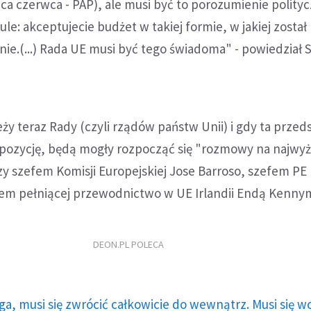
ca czerwca - PAP), ale musi być to porozumienie polityc
le: akceptujecie budżet w takiej formie, w jakiej został
nie.(...) Rada UE musi być tego świadoma" - powiedział
eży teraz Rady (czyli rządów państw Unii) i gdy ta przed
ozycję, będą mogły rozpocząć się "rozmowy na najwy
zy szefem Komisji Europejskiej Jose Barroso, szefem P
em pełniącej przewodnictwo w UE Irlandii Endą Kenny
DEON.PL POLECA
ga, musi się zwrócić całkowicie do wewnątrz. Musi się w