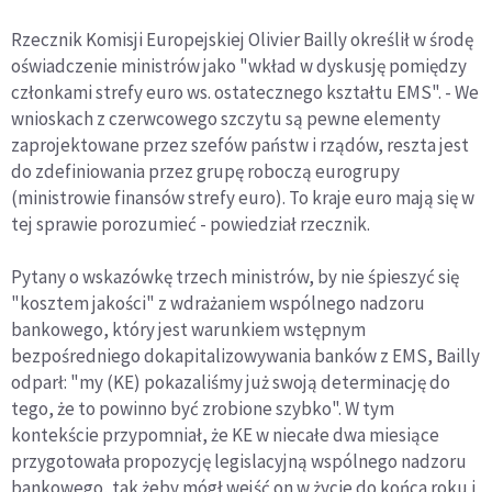
Rzecznik Komisji Europejskiej Olivier Bailly określił w środę
oświadczenie ministrów jako "wkład w dyskusję pomiędzy
członkami strefy euro ws. ostatecznego kształtu EMS". - We
wnioskach z czerwcowego szczytu są pewne elementy
zaprojektowane przez szefów państw i rządów, reszta jest
do zdefiniowania przez grupę roboczą eurogrupy
(ministrowie finansów strefy euro). To kraje euro mają się w
tej sprawie porozumieć - powiedział rzecznik.
Pytany o wskazówkę trzech ministrów, by nie śpieszyć się
"kosztem jakości" z wdrażaniem wspólnego nadzoru
bankowego, który jest warunkiem wstępnym
bezpośredniego dokapitalizowywania banków z EMS, Bailly
odparł: "my (KE) pokazaliśmy już swoją determinację do
tego, że to powinno być zrobione szybko". W tym
kontekście przypomniał, że KE w niecałe dwa miesiące
przygotowała propozycję legislacyjną wspólnego nadzoru
bankowego, tak żeby mógł wejść on w życie do końca roku i