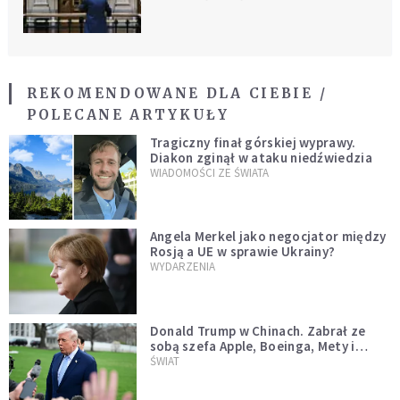
REKOMENDOWANE DLA CIEBIE /
POLECANE ARTYKUŁY
Tragiczny finał górskiej wyprawy.
Diakon zginął w ataku niedźwiedzia
WIADOMOŚCI ZE ŚWIATA
Angela Merkel jako negocjator między
Rosją a UE w sprawie Ukrainy?
WYDARZENIA
Donald Trump w Chinach. Zabrał ze
sobą szefa Apple, Boeinga, Mety i
Muska
ŚWIAT