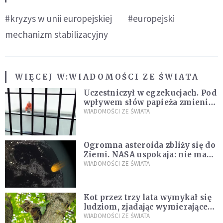
#kryzys w unii europejskiej
#europejski
mechanizm stabilizacyjny
WIĘCEJ W:
WIADOMOŚCI ZE ŚWIATA
Uczestniczył w egzekucjach. Pod
wpływem słów papieża zmienił
zdanie
WIADOMOŚCI ZE ŚWIATA
Ogromna asteroida zbliży się do
Ziemi. NASA uspokaja: nie ma
zagrożenia
WIADOMOŚCI ZE ŚWIATA
Kot przez trzy lata wymykał się
ludziom, zjadając wymierające
kaczki. W końcu popełnił
WIADOMOŚCI ZE ŚWIATA