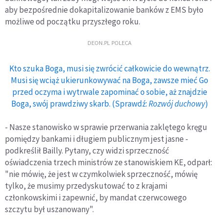
aby bezpośrednie dokapitalizowanie banków z EMS było
możliwe od początku przyszłego roku.
DEON.PL POLECA
Kto szuka Boga, musi się zwrócić całkowicie do wewnątrz.
Musi się wciąż ukierunkowywać na Boga, zawsze mieć Go
przed oczyma i wytrwale zapominać o sobie, aż znajdzie
Boga, swój prawdziwy skarb. (Sprawdź:
Rozwój duchowy
)
- Nasze stanowisko w sprawie przerwania zaklętego kręgu
pomiędzy bankami i długiem publicznym jest jasne -
podkreślił Bailly. Pytany, czy widzi sprzeczność
oświadczenia trzech ministrów ze stanowiskiem KE, odparł:
"nie mówię, że jest w czymkolwiek sprzeczność, mówię
tylko, że musimy przedyskutować to z krajami
członkowskimi i zapewnić, by mandat czerwcowego
szczytu był uszanowany".