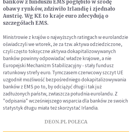
banków z funduszu EMS pogłębiło w środę
obawy rynków, zdziwiło Irlandię i zjednało
Austrię. Wg KE to kraje euro zdecydują o
szczegółach EMS.
Ministrowie z krajów o najwyższych ratingach w eurolandzie
oświadczyli we wtorek, że za tzw. aktywa odziedziczone,
czyli często toksyczne aktywa dokapitalizowywanych
banków powinny odpowiadać władze krajowe, a nie
Europejski Mechanizm Stabilizacyjny - stały fundusz
ratunkowy strefy euro. Tymczasem czerwcowy szczyt UE
uzgodnił możliwość bezpośredniego dokapitalizowywania
banków z EMS po to, by odciążyć długi i tak już
zadłużonych państw, zwłaszcza południa eurolandu. Z
"odpisania" wcześniejszego wsparcia dla banków ze swoich
statystyk długu miała też skorzystać Irlandia.
DEON.PL POLECA