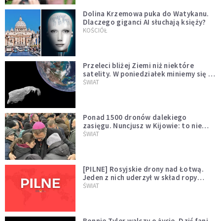
Dolina Krzemowa puka do Watykanu.
Dlaczego giganci AI słuchają księży?
KOŚCIÓŁ
Przeleci bliżej Ziemi niż niektóre
satelity. W poniedziałek miniemy się z
asteroidą, która poprzedzi znacznie
ŚWIAT
większego "gościa"
Ponad 1500 dronów dalekiego
zasięgu. Nuncjusz w Kijowie: to nie
wygląda na wolę zakończenia wojny
ŚWIAT
[PILNE] Rosyjskie drony nad Łotwą.
Jeden z nich uderzył w skład ropy
naftowej
ŚWIAT
Bonnie Tyler walczy o życie. Dziś fani