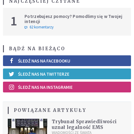
NAJCZĘŚCIEJ CZYTANE
1
Potrzebujesz pomocy? Pomodlimy się w Twojej
intencji
62 komentarzy
BĄDŹ NA BIEŻĄCO
ŚLEDŹ NAS NA FACEBOOKU
ŚLEDŹ NAS NA TWITTERZE
ŚLEDŹ NAS NA INSTAGRAMIE
POWIĄZANE ARTYKUŁY
Trybunał Sprawiedliwości
uznał legalność EMS
WIADOMOŚCI ZE ŚWIATA