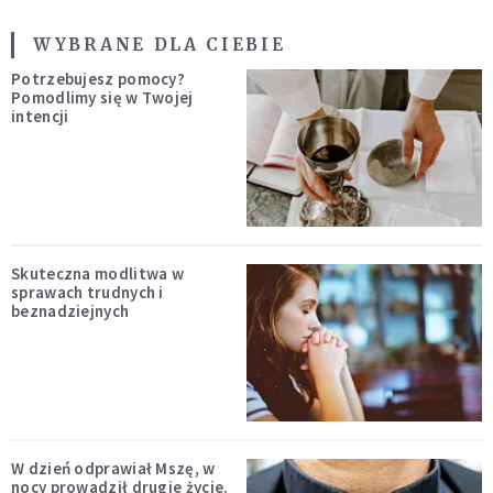
WYBRANE DLA CIEBIE
Potrzebujesz pomocy?
Pomodlimy się w Twojej
intencji
Skuteczna modlitwa w
sprawach trudnych i
beznadziejnych
W dzień odprawiał Mszę, w
nocy prowadził drugie życie.