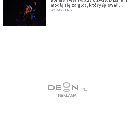
modlą się za głos, który śpiewał:
"Lord, help me"
WYDARZENIA