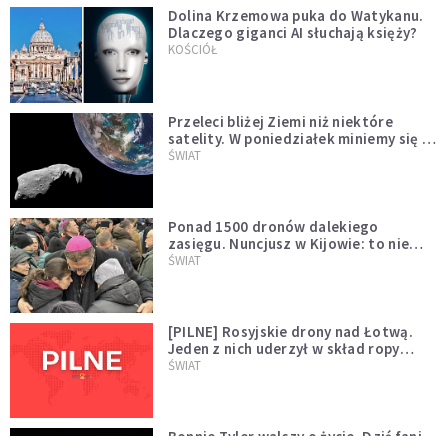
Dolina Krzemowa puka do Watykanu.
Dlaczego giganci AI słuchają księży?
KOŚCIÓŁ
Przeleci bliżej Ziemi niż niektóre
satelity. W poniedziałek miniemy się z
asteroidą, która poprzedzi znacznie
ŚWIAT
większego "gościa"
Ponad 1500 dronów dalekiego
zasięgu. Nuncjusz w Kijowie: to nie
wygląda na wolę zakończenia wojny
ŚWIAT
[PILNE] Rosyjskie drony nad Łotwą.
Jeden z nich uderzył w skład ropy
naftowej
ŚWIAT
Bonnie Tyler walczy o życie. Dziś fani