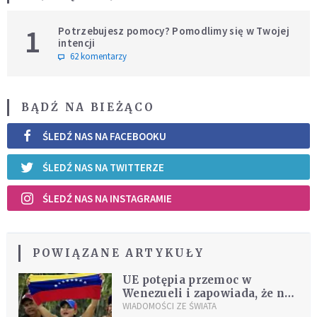
1
Potrzebujesz pomocy? Pomodlimy się w Twojej
intencji
62 komentarzy
BĄDŹ NA BIEŻĄCO
ŚLEDŹ NAS NA FACEBOOKU
ŚLEDŹ NAS NA TWITTERZE
ŚLEDŹ NAS NA INSTAGRAMIE
POWIĄZANE ARTYKUŁY
UE potępia przemoc w
Wenezueli i zapowiada, że nie
uzna wyborów
WIADOMOŚCI ZE ŚWIATA