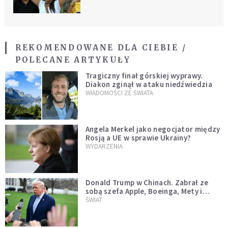
REKOMENDOWANE DLA CIEBIE /
POLECANE ARTYKUŁY
Tragiczny finał górskiej wyprawy.
Diakon zginął w ataku niedźwiedzia
WIADOMOŚCI ZE ŚWIATA
Angela Merkel jako negocjator między
Rosją a UE w sprawie Ukrainy?
WYDARZENIA
Donald Trump w Chinach. Zabrał ze
sobą szefa Apple, Boeinga, Mety i
Muska
ŚWIAT