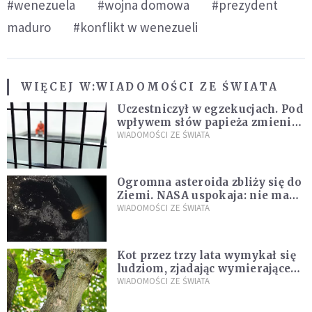
#wenezuela
#wojna domowa
#prezydent
maduro
#konflikt w wenezueli
WIĘCEJ W:
WIADOMOŚCI ZE ŚWIATA
Uczestniczył w egzekucjach. Pod
wpływem słów papieża zmienił
zdanie
WIADOMOŚCI ZE ŚWIATA
Ogromna asteroida zbliży się do
Ziemi. NASA uspokaja: nie ma
zagrożenia
WIADOMOŚCI ZE ŚWIATA
Kot przez trzy lata wymykał się
ludziom, zjadając wymierające
kaczki. W końcu popełnił
WIADOMOŚCI ZE ŚWIATA
fatalny błąd