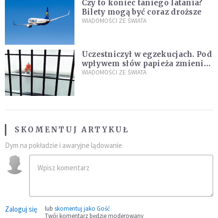
Czy to koniec taniego latania?
Bilety mogą być coraz droższe
WIADOMOŚCI ZE ŚWIATA
Uczestniczył w egzekucjach. Pod
wpływem słów papieża zmienił
zdanie
WIADOMOŚCI ZE ŚWIATA
SKOMENTUJ ARTYKUŁ
Dym na pokładzie i awaryjne lądowanie
Zaloguj się
lub
skomentuj jako Gość
Twój komentarz będzie moderowany