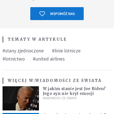
WSPOMÓŻ NAS
TEMATY W ARTYKULE
#stany zjednoczone
#linie lotnicze
#lotnictwo
#united airlines
WIĘCEJ W:
WIADOMOŚCI ZE ŚWIATA
W jakim stanie jest Joe Biden?
Jego syn nie krył emocji
WIADOMOŚCI ZE ŚWIATA