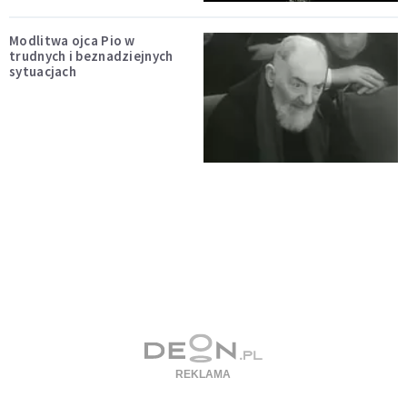
Modlitwa ojca Pio w
trudnych i beznadziejnych
sytuacjach