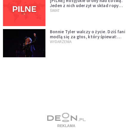
[PILNE] Rosyjskie drony nad Łotwą.
Jeden z nich uderzył w skład ropy
naftowej
ŚWIAT
Bonnie Tyler walczy o życie. Dziś fani
modlą się za głos, który śpiewał:
"Lord, help me"
WYDARZENIA