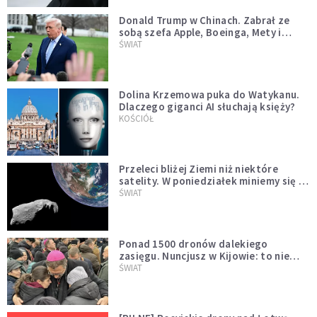
Donald Trump w Chinach. Zabrał ze
sobą szefa Apple, Boeinga, Mety i
Muska
ŚWIAT
Dolina Krzemowa puka do Watykanu.
Dlaczego giganci AI słuchają księży?
KOŚCIÓŁ
Przeleci bliżej Ziemi niż niektóre
satelity. W poniedziałek miniemy się z
asteroidą, która poprzedzi znacznie
ŚWIAT
większego "gościa"
Ponad 1500 dronów dalekiego
zasięgu. Nuncjusz w Kijowie: to nie
wygląda na wolę zakończenia wojny
ŚWIAT