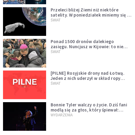
Przeleci bliżej Ziemi niż niektóre
satelity. W poniedziałek miniemy się z
asteroidą, która poprzedzi znacznie
ŚWIAT
większego "gościa"
Ponad 1500 dronów dalekiego
zasięgu. Nuncjusz w Kijowie: to nie
wygląda na wolę zakończenia wojny
ŚWIAT
[PILNE] Rosyjskie drony nad Łotwą.
Jeden z nich uderzył w skład ropy
naftowej
ŚWIAT
Bonnie Tyler walczy o życie. Dziś fani
modlą się za głos, który śpiewał:
"Lord, help me"
WYDARZENIA