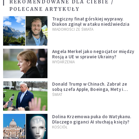
REKOMENDOWANE DLA CIEBIE /
POLECANE ARTYKUŁY
Tragiczny finał górskiej wyprawy.
Diakon zginął w ataku niedźwiedzia
WIADOMOŚCI ZE ŚWIATA
Angela Merkel jako negocjator między
Rosją a UE w sprawie Ukrainy?
WYDARZENIA
Donald Trump w Chinach. Zabrał ze
sobą szefa Apple, Boeinga, Mety i
Muska
ŚWIAT
Dolina Krzemowa puka do Watykanu.
Dlaczego giganci AI słuchają księży?
KOŚCIÓŁ