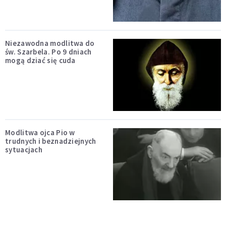
Niezawodna modlitwa do
św. Szarbela. Po 9 dniach
mogą dziać się cuda
Modlitwa ojca Pio w
trudnych i beznadziejnych
sytuacjach