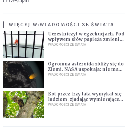
chrześcijan
WIĘCEJ W:
WIADOMOŚCI ZE ŚWIATA
Uczestniczył w egzekucjach. Pod
wpływem słów papieża zmienił
zdanie
WIADOMOŚCI ZE ŚWIATA
Ogromna asteroida zbliży się do
Ziemi. NASA uspokaja: nie ma
zagrożenia
WIADOMOŚCI ZE ŚWIATA
Kot przez trzy lata wymykał się
ludziom, zjadając wymierające
kaczki. W końcu popełnił
WIADOMOŚCI ZE ŚWIATA
fatalny błąd