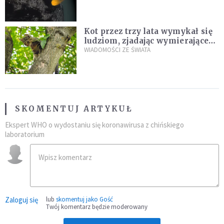
Kot przez trzy lata wymykał się
ludziom, zjadając wymierające
kaczki. W końcu popełnił
WIADOMOŚCI ZE ŚWIATA
fatalny błąd
SKOMENTUJ ARTYKUŁ
Ekspert WHO o wydostaniu się koronawirusa z chińskiego
laboratorium
Zaloguj się
lub
skomentuj jako Gość
Twój komentarz będzie moderowany