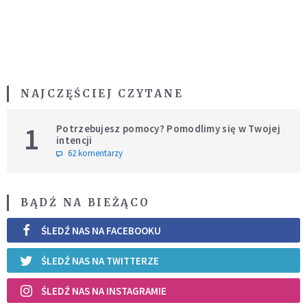
NAJCZĘŚCIEJ CZYTANE
1
Potrzebujesz pomocy? Pomodlimy się w Twojej
intencji
62 komentarzy
BĄDŹ NA BIEŻĄCO
ŚLEDŹ NAS NA FACEBOOKU
ŚLEDŹ NAS NA TWITTERZE
ŚLEDŹ NAS NA INSTAGRAMIE