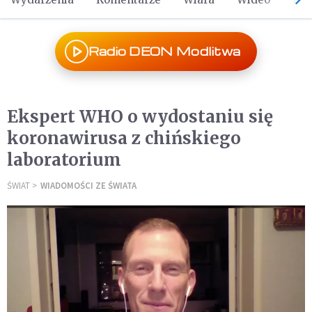
Radio DEON Modlitwa
Ekspert WHO o wydostaniu się
koronawirusa z chińskiego
laboratorium
ŚWIAT
WIADOMOŚCI ZE ŚWIATA