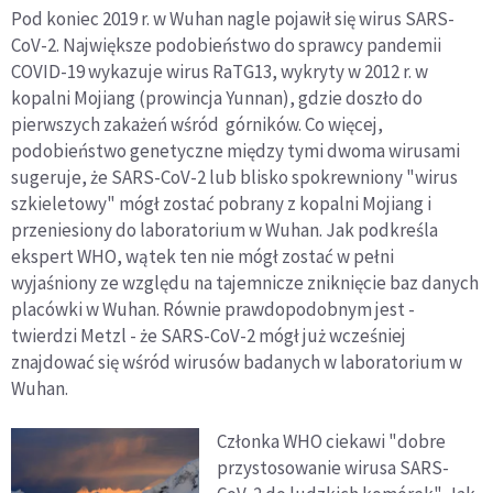
Pod koniec 2019 r. w Wuhan nagle pojawił się wirus SARS-
CoV-2. Największe podobieństwo do sprawcy pandemii
COVID-19 wykazuje wirus RaTG13, wykryty w 2012 r. w
kopalni Mojiang (prowincja Yunnan), gdzie doszło do
pierwszych zakażeń wśród górników. Co więcej,
podobieństwo genetyczne między tymi dwoma wirusami
sugeruje, że SARS-CoV-2 lub blisko spokrewniony "wirus
szkieletowy" mógł zostać pobrany z kopalni Mojiang i
przeniesiony do laboratorium w Wuhan. Jak podkreśla
ekspert WHO, wątek ten nie mógł zostać w pełni
wyjaśniony ze względu na tajemnicze zniknięcie baz danych
placówki w Wuhan. Równie prawdopodobnym jest -
twierdzi Metzl - że SARS-CoV-2 mógł już wcześniej
znajdować się wśród wirusów badanych w laboratorium w
Wuhan.
Członka WHO ciekawi "dobre
przystosowanie wirusa SARS-