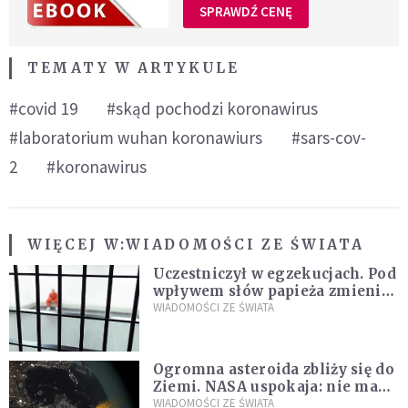
SPRAWDŹ CENĘ
TEMATY W ARTYKULE
#covid 19
#skąd pochodzi koronawirus
#laboratorium wuhan koronawiurs
#sars-cov-
2
#koronawirus
WIĘCEJ W:
WIADOMOŚCI ZE ŚWIATA
Uczestniczył w egzekucjach. Pod
wpływem słów papieża zmienił
zdanie
WIADOMOŚCI ZE ŚWIATA
Ogromna asteroida zbliży się do
Ziemi. NASA uspokaja: nie ma
zagrożenia
WIADOMOŚCI ZE ŚWIATA