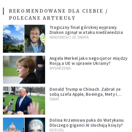
REKOMENDOWANE DLA CIEBIE /
POLECANE ARTYKUŁY
Tragiczny finał górskiej wyprawy.
Diakon zginął w ataku niedźwiedzia
WIADOMOŚCI ZE ŚWIATA
Angela Merkel jako negocjator między
Rosją a UE w sprawie Ukrainy?
WYDARZENIA
Donald Trump w Chinach. Zabrał ze
sobą szefa Apple, Boeinga, Mety i
Muska
ŚWIAT
Dolina Krzemowa puka do Watykanu.
Dlaczego giganci AI słuchają księży?
KOŚCIÓŁ