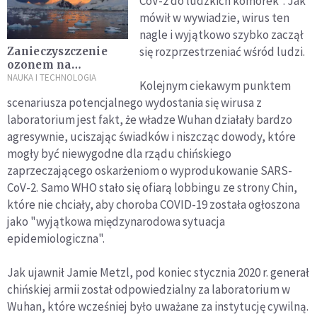
CoV-2 do ludzkich komórek". Jak
mówił w wywiadzie, wirus ten
nagle i wyjątkowo szybko zaczął
się rozprzestrzeniać wśród ludzi.
Zanieczyszczenie
ozonem na
Antarktydzie może
NAUKA I TECHNOLOGIA
Kolejnym ciekawym punktem
przyspieszyć zmiany
scenariusza potencjalnego wydostania się wirusa z
klimatu
laboratorium jest fakt, że władze Wuhan działały bardzo
agresywnie, uciszając świadków i niszcząc dowody, które
mogły być niewygodne dla rządu chińskiego
zaprzeczającego oskarżeniom o wyprodukowanie SARS-
CoV-2. Samo WHO stało się ofiarą lobbingu ze strony Chin,
które nie chciały, aby choroba COVID-19 została ogłoszona
jako "wyjątkowa międzynarodowa sytuacja
epidemiologiczna".
Jak ujawnił Jamie Metzl, pod koniec stycznia 2020 r. generał
chińskiej armii został odpowiedzialny za laboratorium w
Wuhan, które wcześniej było uważane za instytucję cywilną.