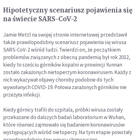
Hipotetyczny scenariusz pojawienia się
na świecie SARS-CoV-2
Jamie Metzl na swojej stronie internetowej przedstawił
także prawdopodobny scenariusz pojawienia się wirusa
SARS-CoV-2 wśród ludzi. Twierdzi on, że początkiem
problemów związanych z obecną pandemią był rok 2012,
kiedy to sześciu górników kopalni w prowincji Yunnan
zostało zakażonych nietoperzym koronawirusem. Każdy z
nich wykazywał objawy choroby podobne do tych
wywołanych COVID-19. Połowa zarażonych górników nie
przeżyła infekcji.
Kiedy górnicy trafili do szpitala, próbki wirusa zostały
przekazane do dalszych badań laboratorium w Wuhan,
które również zajmowało się badaniem koronawirusów
występujących wśród nietoperzy. Na tym etapie powstały
prawdopodobnie tzw. wirusy chimeryczne -