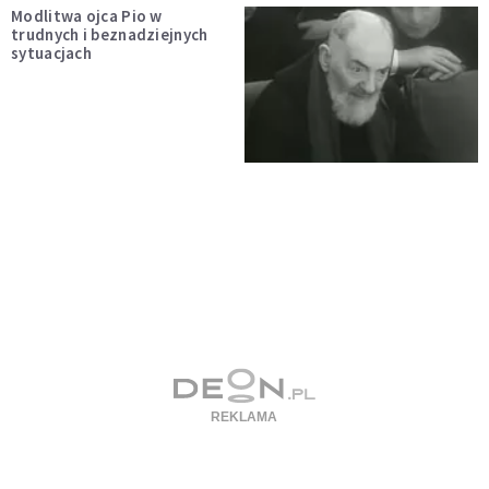
Modlitwa ojca Pio w
trudnych i beznadziejnych
sytuacjach