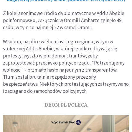
Z kolei anonimowe źródło dyplomatyczne w Addis Abebie
poinformowało, że łącznie w Oromii i Amharze zginęło 49
osób, w tym co najmniej 22 w samej Oromii.
W sobotę na ulice wielu miast tego regionu, w tym w
stołecznej Addis Abebie, w której rzadko odbywają się
protesty, wyszło wielu demonstrantów, żeby
zaprotestować przeciwko polityce rządu. "Potrzebujemy
wolności" - brzmiało hasło na jednym z transparentów.
Tłum został brutalnie rozpędzony przez siły
bezpieczeństwa. Niektórych protestujących zatrzymywano
i zaciągano do samochodów policyjnych.
DEON.PL POLECA