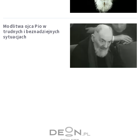
Modlitwa ojca Pio w
trudnych i beznadziejnych
sytuacjach