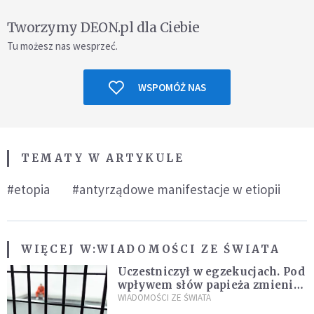
Tworzymy DEON.pl dla Ciebie
Tu możesz nas wesprzeć.
WSPOMÓŻ NAS
TEMATY W ARTYKULE
#etopia
#antyrządowe manifestacje w etiopii
WIĘCEJ W:
WIADOMOŚCI ZE ŚWIATA
Uczestniczył w egzekucjach. Pod
wpływem słów papieża zmienił
zdanie
WIADOMOŚCI ZE ŚWIATA