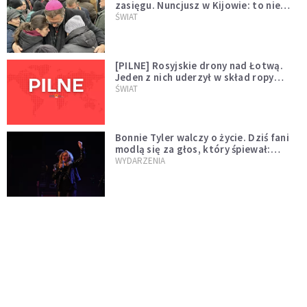
zasięgu. Nuncjusz w Kijowie: to nie
wygląda na wolę zakończenia wojny
ŚWIAT
[PILNE] Rosyjskie drony nad Łotwą.
Jeden z nich uderzył w skład ropy
naftowej
ŚWIAT
Bonnie Tyler walczy o życie. Dziś fani
modlą się za głos, który śpiewał:
"Lord, help me"
WYDARZENIA