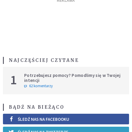
NAJCZĘŚCIEJ CZYTANE
1
Potrzebujesz pomocy? Pomodlimy się w Twojej
intencji
62 komentarzy
BĄDŹ NA BIEŻĄCO
ŚLEDŹ NAS NA FACEBOOKU