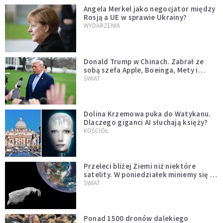
Angela Merkel jako negocjator między
Rosją a UE w sprawie Ukrainy?
WYDARZENIA
Donald Trump w Chinach. Zabrał ze
sobą szefa Apple, Boeinga, Mety i
Muska
ŚWIAT
Dolina Krzemowa puka do Watykanu.
Dlaczego giganci AI słuchają księży?
KOŚCIÓŁ
Przeleci bliżej Ziemi niż niektóre
satelity. W poniedziałek miniemy się z
asteroidą, która poprzedzi znacznie
ŚWIAT
większego "gościa"
Ponad 1500 dronów dalekiego