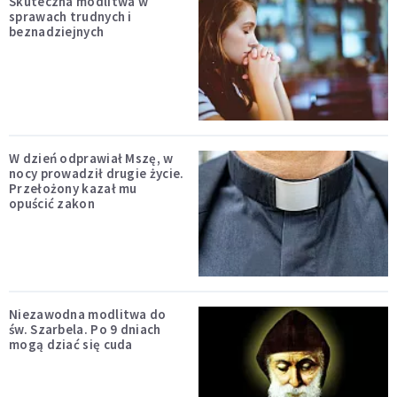
Skuteczna modlitwa w
sprawach trudnych i
beznadziejnych
W dzień odprawiał Mszę, w
nocy prowadził drugie życie.
Przełożony kazał mu
opuścić zakon
Niezawodna modlitwa do
św. Szarbela. Po 9 dniach
mogą dziać się cuda