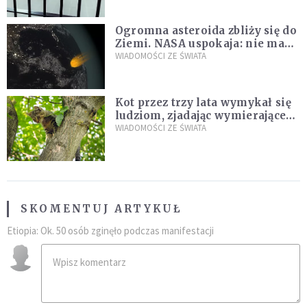
Ogromna asteroida zbliży się do
Ziemi. NASA uspokaja: nie ma
zagrożenia
WIADOMOŚCI ZE ŚWIATA
Kot przez trzy lata wymykał się
ludziom, zjadając wymierające
kaczki. W końcu popełnił
WIADOMOŚCI ZE ŚWIATA
fatalny błąd
SKOMENTUJ ARTYKUŁ
Etiopia: Ok. 50 osób zginęło podczas manifestacji