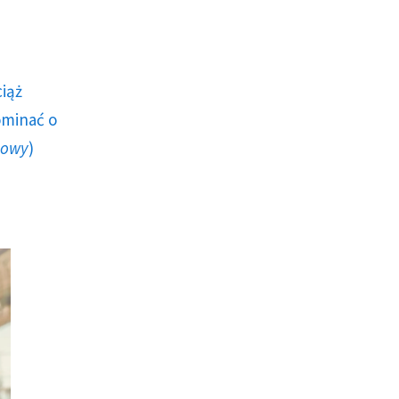
ciąż
ominać o
howy
)