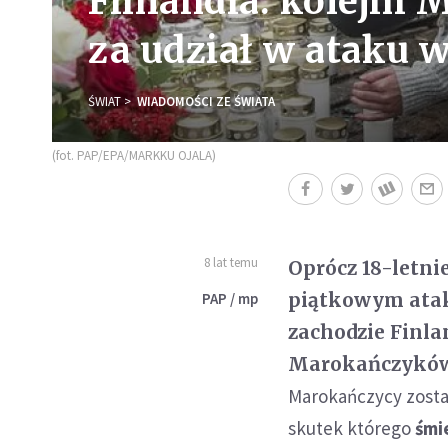
Finlandia: kolejni
za udział w ataku 
ŚWIAT
WIADOMOŚCI ZE ŚWIATA
(fot. PAP/EPA/MARKKU OJALA)
8 lat temu
Oprócz 18-letni
piątkowym atak
PAP / mp
zachodzie Finla
Marokańczyków 
Marokańczycy zostal
skutek którego
śmi