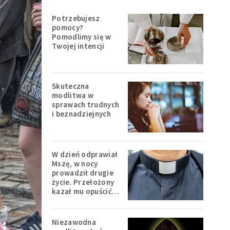
Potrzebujesz
pomocy?
Pomodlimy się w
Twojej intencji
Skuteczna
modlitwa w
sprawach trudnych
i beznadziejnych
W dzień odprawiał
Mszę, w nocy
prowadził drugie
życie. Przełożony
kazał mu opuścić
zakon
Niezawodna