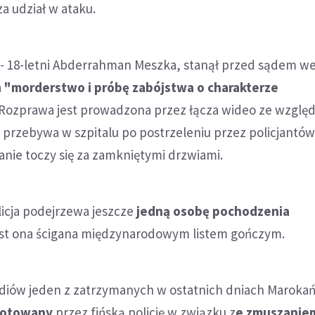
za udział w ataku.
- 18-letni Abderrahman Meszka, stanął przed sądem w
a
"morderstwo i próbę zabójstwa o charakterze
 Rozprawa jest prowadzona przez łącza wideo ze względ
przebywa w szpitalu po postrzeleniu przez policjantów
nie toczy się za zamkniętymi drzwiami.
licja podejrzewa jeszcze
jedną osobę pochodzenia
est ona ścigana międzynarodowym listem gończym.
diów jeden z zatrzymanych w ostatnich dniach Marok
 notowany
przez fińską policję w związku z
e zmuszanie