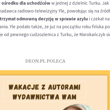
 ośrodku dla uchodźców
w jednej z dzielnic Turku. Jak
 nadawca radiowo-telewizyjny Yle, powołując się na źród
trzymał odmowną decyzję w sprawie azylu
i czekał na
ia. Yle podało także, że już na początku roku fińska pol
je od pewnego cudzoziemca z Turku, że Marokańczyk si
DEON.PL POLECA