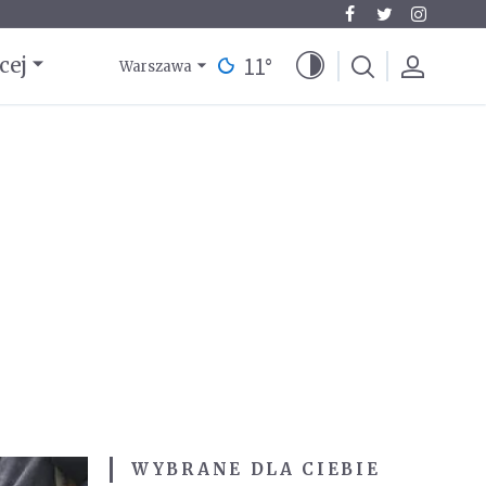
11
°
cej
Warszawa
WYBRANE DLA CIEBIE