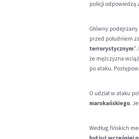
policji odpowiedzą 
Główny podejrzany 
przed południem z
terrorystycznym
".
że mężczyzna wciąż 
po ataku. Postępowa
O udział w ataku po
marokańskiego
. J
Według fińskich me
był już wcześniej