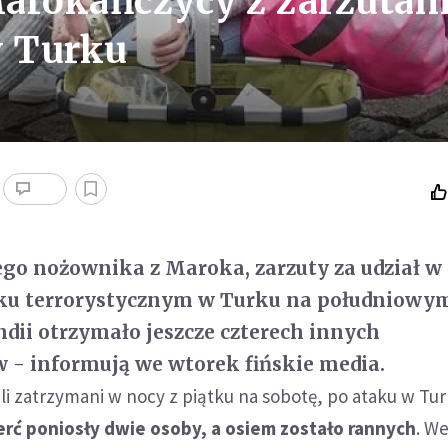
 Marokańczycy z zarzutam
w Turku
ego nożownika z Maroka, zarzuty za udział w
u terrorystycznym w Turku na południowy
ndii otrzymało jeszcze czterech innych
- informują we wtorek fińskie media.
i zatrzymani w nocy z piątku na sobotę, po ataku w Tur
erć poniosły dwie osoby, a osiem zostało rannych
. W