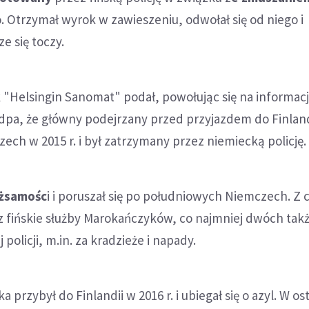
o. Otrzymał wyrok w zawieszeniu, odwołał się od niego i
e się toczy.
 "Helsingin Sanomat" podał, powołując się na informac
 dpa, że główny podejrzany przed przyjazdem do Finland
ch w 2015 r. i był zatrzymany przez niemiecką policję.
ożsamośc
i i poruszał się po południowych Niemczech. Z 
 fińskie służby Marokańczyków, co najmniej dwóch takż
policji, m.in. za kradzieże i napady.
przybył do Finlandii w 2016 r. i ubiegał się o azyl. W o