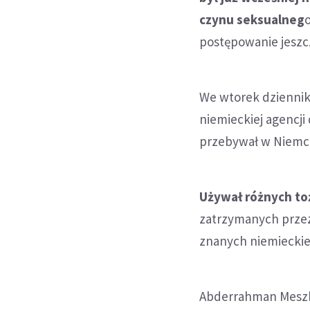
czynu seksualneg
postępowanie jeszcz
We wtorek dziennik
niemieckiej agencji
przebywał w Niemcze
Używał różnych t
zatrzymanych przez
znanych niemieckiej 
Abderrahman Meszka 