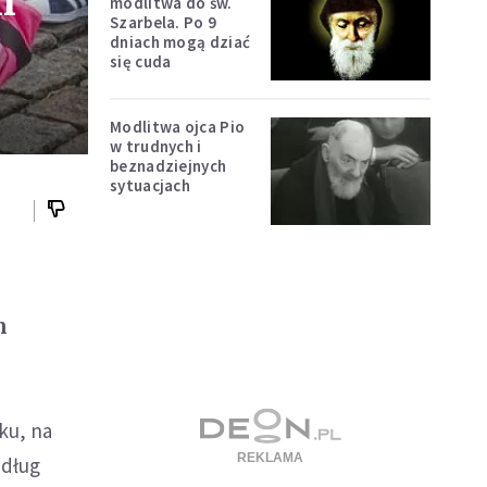
i
modlitwa do św.
Szarbela. Po 9
dniach mogą dziać
się cuda
Modlitwa ojca Pio
w trudnych i
beznadziejnych
sytuacjach
m
ku, na
edług