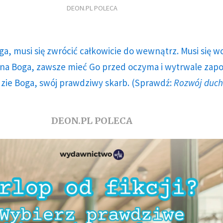
DEON.PL POLECA
ga, musi się zwrócić całkowicie do wewnątrz. Musi się w
a Boga, zawsze mieć Go przed oczyma i wytrwale zap
dzie Boga, swój prawdziwy skarb. (Sprawdź:
Rozwój duc
DEON.PL POLECA