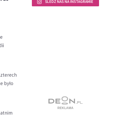
ŚLEDŹ NAS NA INSTAGRAMIE
je
ii
czterech
e było
statnim