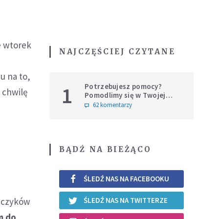
e wtorek
NAJCZĘŚCIEJ CZYTANE
u na to,
Potrzebujesz pomocy?
1
 chwilę
Pomodlimy się w Twojej
intencji
62 komentarzy
BĄDŹ NA BIEŻĄCO
ŚLEDŹ NAS NA FACEBOOKU
ańczyków
ŚLEDŹ NAS NA TWITTERZE
m do