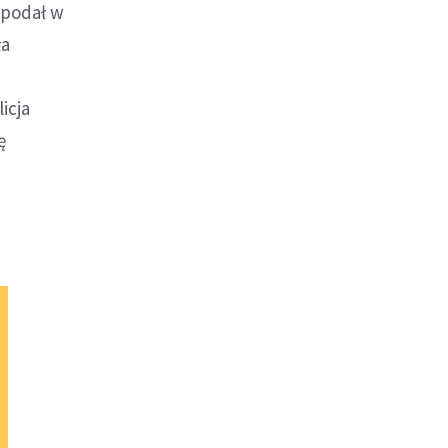
 podał w
ła
icja
ę