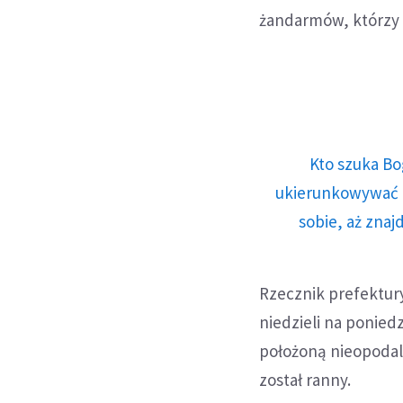
żandarmów, którzy 
Kto szuka Bo
ukierunkowywać n
sobie, aż znaj
Rzecznik prefektury
niedzieli na ponied
położoną nieopodal 
został ranny.