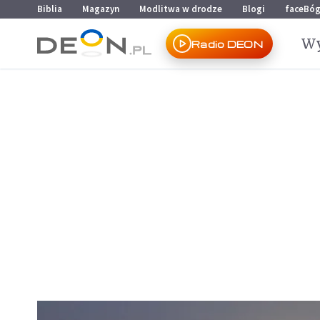
Przejdź do menu głównego
Przejdź do treści
Biblia
Magazyn
Modlitwa w drodze
Blogi
faceBó
Wy
Radio DEON