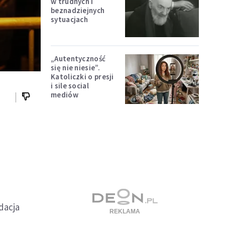
w trudnych i
beznadziejnych
sytuacjach
„Autentyczność
się nie niesie”.
Katoliczki o presji
i sile social
mediów
dacja