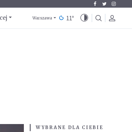
11
°
cej
Warszawa
WYBRANE DLA CIEBIE