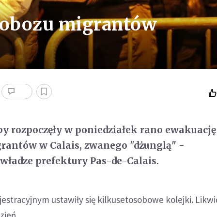
a obozu migrantów
by rozpoczęły w poniedziałek rano ewakuację
rantów w Calais, zwanego "dżunglą" -
ładze prefektury Pas-de-Calais.
estracyjnym ustawiły się kilkusetosobowe kolejki. Likwi
zień.