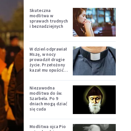
Skuteczna
modlitwa w
sprawach trudnych
i beznadziejnych
W dzień odprawiał
Mszę, w nocy
prowadził drugie
życie. Przełożony
kazał mu opuścić
zakon
Niezawodna
modlitwa do św.
Szarbela. Po 9
dniach mogą dziać
się cuda
Modlitwa ojca Pio