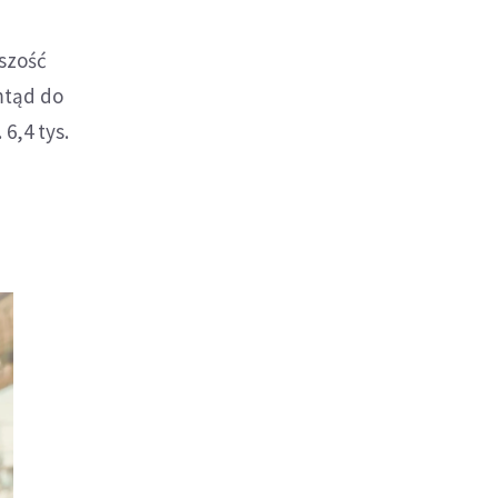
szość
mtąd do
6,4 tys.