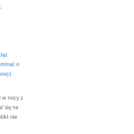
.
ciąż
ominać o
howy
)
e w nocy z
ć się na
Nikt nie