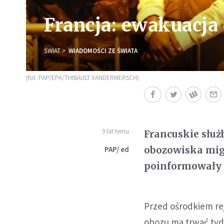
Francja: ewakuacj
ŚWIAT
WIADOMOŚCI ZE ŚWIATA
(fot. PAP/EPA/THIBAULT VANDERMERSCH)
9 lat temu
Francuskie służ
obozowiska mig
PAP/ ed
poinformowały w
Przed ośrodkiem rej
obozu ma trwać tyd