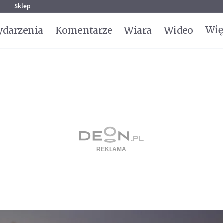
g
Sklep
Wię
darzenia
Komentarze
Wiara
Wideo