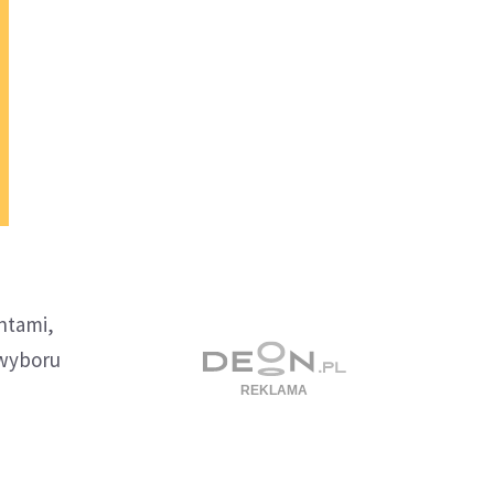
ntami,
 wyboru