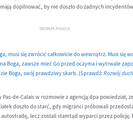
mają dopilnować, by nie doszło do żadnych incydentów
DEON.PL POLECA
ga, musi się zwrócić całkowicie do wewnątrz. Musi się w
a Boga, zawsze mieć Go przed oczyma i wytrwale zap
dzie Boga, swój prawdziwy skarb. (Sprawdź:
Rozwój duc
 Pas-de-Calais w rozmowie z agencją dpa powiedział, ż
ziałek doszło do starć, gdy migranci próbowali przedosta
autostradę, lecz zostali stamtąd wyparci przez policję. 