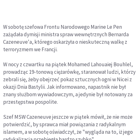
W sobotę szefowa Frontu Narodowego Marine Le Pen
zażądała dymisji ministra spraw wewnętrznych Bernarda
Cazeneuve'a, którego oskarżyła o nieskuteczną walkę z
terroryzmem we Francji.
W nocy z czwartku na piątek Mohamed Lahouaiej Bouhlel,
prowadząc 19-tonową ciężarówkę, staranował ludzi, którzy
zebrali się, żeby obejrzeć pokaz sztucznych ogni w Nicei z
okazji Dnia Bastylii. Jak informowano, napastnik nie był
znany służbom wywiadowczym, a jedynie był notowany za
przestępstwa pospolite.
Szef MSW Cazeneuve jeszcze w piątek mówił, że nie może
potwierdzić, by sprawca miał powiązania z radykalnym
islamem, a w sobotę oświadczył, że "wygląda na to, iż jego
radykalizacja przebiegła bardzo szybko".