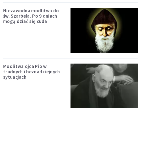
Niezawodna modlitwa do
św. Szarbela. Po 9 dniach
mogą dziać się cuda
Modlitwa ojca Pio w
trudnych i beznadziejnych
sytuacjach