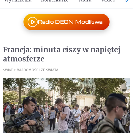
Radio DEON Modlitwa
Francja: minuta ciszy w napiętej
atmosferze
ŚWIAT
WIADOMOŚCI ZE ŚWIATA