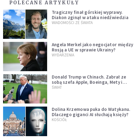
POLECANE ARTYKUŁY
Tragiczny finał górskiej wyprawy.
Diakon zginął w ataku niedźwiedzia
WIADOMOŚCI ZE ŚWIATA
Angela Merkel jako negocjator między
Rosją a UE w sprawie Ukrainy?
WYDARZENIA
Donald Trump w Chinach. Zabrał ze
sobą szefa Apple, Boeinga, Mety i
Muska
ŚWIAT
Dolina Krzemowa puka do Watykanu.
Dlaczego giganci AI słuchają księży?
KOŚCIÓŁ