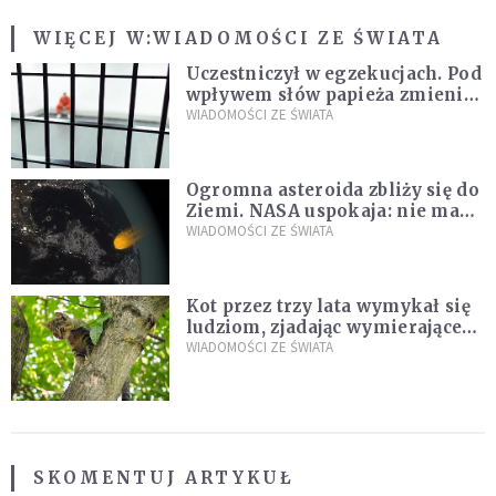
WIĘCEJ W:
WIADOMOŚCI ZE ŚWIATA
Uczestniczył w egzekucjach. Pod
wpływem słów papieża zmienił
zdanie
WIADOMOŚCI ZE ŚWIATA
Ogromna asteroida zbliży się do
Ziemi. NASA uspokaja: nie ma
zagrożenia
WIADOMOŚCI ZE ŚWIATA
Kot przez trzy lata wymykał się
ludziom, zjadając wymierające
kaczki. W końcu popełnił
WIADOMOŚCI ZE ŚWIATA
fatalny błąd
SKOMENTUJ ARTYKUŁ