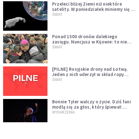
Przeleci bliżej Ziemi niż niektóre
satelity. W poniedziałek miniemy się z
asteroidą, która poprzedzi znacznie
ŚWIAT
większego "gościa"
Ponad 1500 dronów dalekiego
zasięgu. Nuncjusz w Kijowie: to nie
wygląda na wolę zakończenia wojny
ŚWIAT
[PILNE] Rosyjskie drony nad Łotwą.
Jeden z nich uderzył w skład ropy
naftowej
ŚWIAT
Bonnie Tyler walczy o życie. Dziś fani
modlą się za głos, który śpiewał:
"Lord, help me"
WYDARZENIA