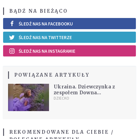
BĄDŹ NA BIEŻĄCO
ŚLEDŹ NAS NA FACEBOOKU
ŚLEDŹ NAS NA TWITTERZE
ŚLEDŹ NAS NA INSTAGRAMIE
POWIĄZANE ARTYKUŁY
Ukraina. Dziewczynka z
zespołem Downa
zamordowana przez Rosjan.
DZIECKO
Wspomniała ją Ołena
Zełenska
REKOMENDOWANE DLA CIEBIE /