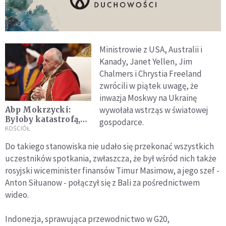
Ministrowie z USA, Australii i
Kanady, Janet Yellen, Jim
Chalmers i Chrystia Freeland
zwrócili w piątek uwagę, że
inwazja Moskwy na Ukrainę
wywołała wstrząs w światowej
Abp Mokrzycki:
Byłoby katastrofą,
gospodarce.
gdyby Ojciec Święty
KOŚCIÓŁ
najpierw odwiedził
Do takiego stanowiska nie udało się przekonać wszystkich
Rosję, a potem
uczestników spotkania, zwłaszcza, że był wśród nich także
Ukrainę
rosyjski wiceminister finansów Timur Masimow, a jego szef -
Anton Siłuanow - połączył się z Bali za pośrednictwem
wideo.
Indonezja, sprawująca przewodnictwo w G20,