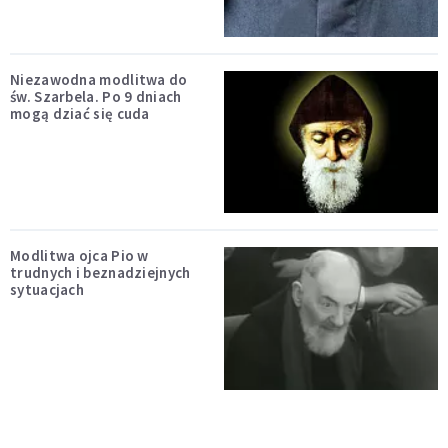
Niezawodna modlitwa do
św. Szarbela. Po 9 dniach
mogą dziać się cuda
Modlitwa ojca Pio w
trudnych i beznadziejnych
sytuacjach