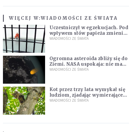
WIĘCEJ W:
WIADOMOŚCI ZE ŚWIATA
Uczestniczył w egzekucjach. Pod
wpływem słów papieża zmienił
zdanie
WIADOMOŚCI ZE ŚWIATA
Ogromna asteroida zbliży się do
Ziemi. NASA uspokaja: nie ma
zagrożenia
WIADOMOŚCI ZE ŚWIATA
Kot przez trzy lata wymykał się
ludziom, zjadając wymierające
kaczki. W końcu popełnił
WIADOMOŚCI ZE ŚWIATA
fatalny błąd