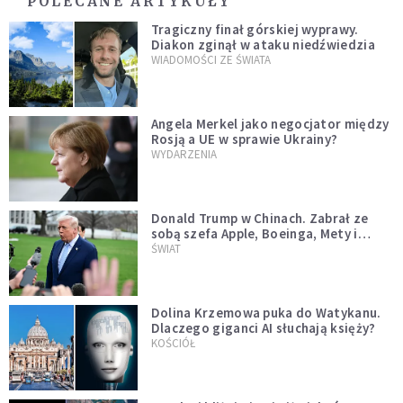
POLECANE ARTYKUŁY
Tragiczny finał górskiej wyprawy.
Diakon zginął w ataku niedźwiedzia
WIADOMOŚCI ZE ŚWIATA
Angela Merkel jako negocjator między
Rosją a UE w sprawie Ukrainy?
WYDARZENIA
Donald Trump w Chinach. Zabrał ze
sobą szefa Apple, Boeinga, Mety i
Muska
ŚWIAT
Dolina Krzemowa puka do Watykanu.
Dlaczego giganci AI słuchają księży?
KOŚCIÓŁ