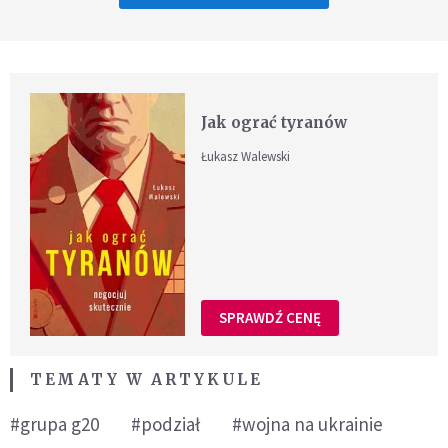
Jak ograć tyranów
Łukasz Walewski
SPRAWDŹ CENĘ
TEMATY W ARTYKULE
#grupa g20
#podział
#wojna na ukrainie