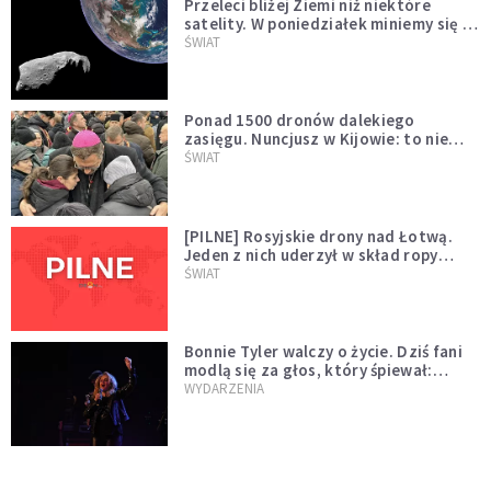
Przeleci bliżej Ziemi niż niektóre
satelity. W poniedziałek miniemy się z
asteroidą, która poprzedzi znacznie
ŚWIAT
większego "gościa"
Ponad 1500 dronów dalekiego
zasięgu. Nuncjusz w Kijowie: to nie
wygląda na wolę zakończenia wojny
ŚWIAT
[PILNE] Rosyjskie drony nad Łotwą.
Jeden z nich uderzył w skład ropy
naftowej
ŚWIAT
Bonnie Tyler walczy o życie. Dziś fani
modlą się za głos, który śpiewał:
"Lord, help me"
WYDARZENIA