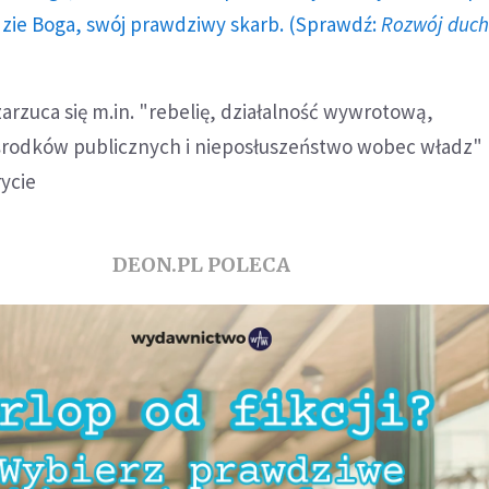
dzie Boga, swój prawdziwy skarb. (Sprawdź:
Rozwój duc
zarzuca się m.in. "rebelię, działalność wywrotową,
środków publicznych i nieposłuszeństwo wobec władz"
ycie
DEON.PL POLECA