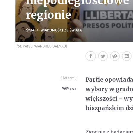
niepodległościowe
regionie
ŚWIAT
WIADOMOŚCI ZE ŚWIATA
(fot. PAP/EPA/ANDREU DALMAU)
8 lat temu
Partie opowiada
wybory w grudni
PAP / sz
większości - wy
hiszpańskim dz
Zgodnie z badanie