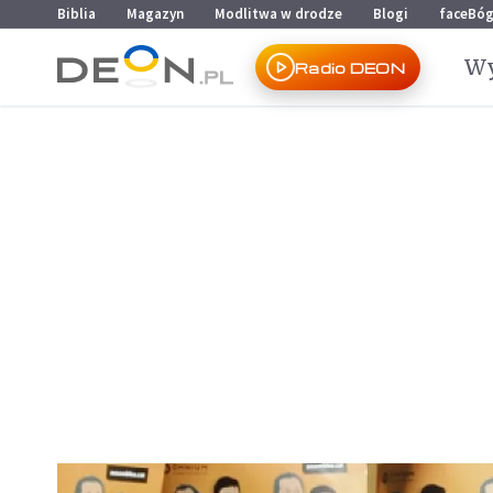
Przejdź do menu głównego
Przejdź do treści
Biblia
Magazyn
Modlitwa w drodze
Blogi
faceBó
Wy
Radio DEON