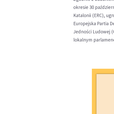
okresie 30 paździer
Katalonii (ERC), ug
Europejska Partia D
Jedności Ludowej 
lokalnym parlamenc