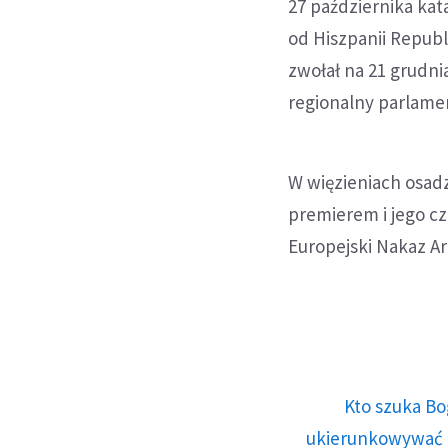
27 października kat
od Hiszpanii Republ
zwołał na 21 grudni
regionalny parlame
W więzieniach osad
premierem i jego c
Europejski Nakaz A
Kto szuka Bo
ukierunkowywać n