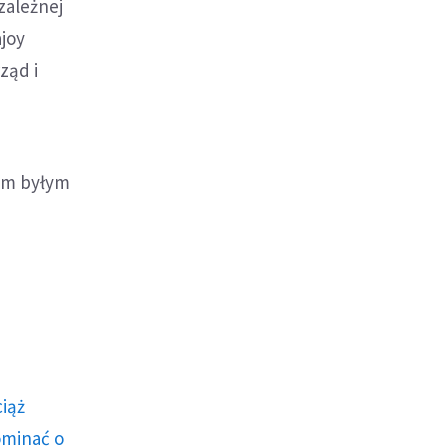
zależnej
ajoy
ząd i
ym byłym
o
ciąż
ominać o