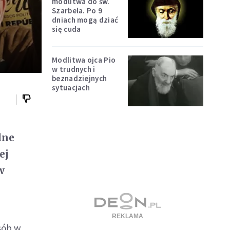
modlitwa do św.
Szarbela. Po 9
dniach mogą dziać
się cuda
Modlitwa ojca Pio
w trudnych i
beznadziejnych
sytuacjach
lne
ej
w
sób w