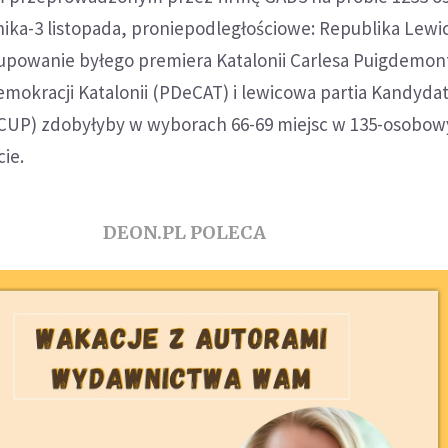
nika-3 listopada, proniepodległościowe: Republika Lewi
rupowanie byłego premiera Katalonii Carlesa Puigdemon
emokracji Katalonii (PDeCAT) i lewicowa partia Kandyda
(CUP) zdobyłyby w wyborach 66-69 miejsc w 135-osobo
ie.
DEON.PL POLECA