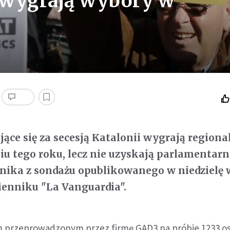
 wygrają wybory w
jące się za secesją Katalonii wygrają regiona
u tego roku, lecz nie uzyskają parlamentarn
nika z sondażu opublikowanego w niedzielę 
ienniku "La Vanguardia".
m przeprowadzonym przez firmę GAD3 na próbie 1233 o