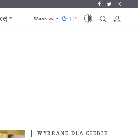
11
°
cej
Warszawa
WYBRANE DLA CIEBIE