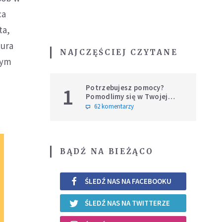
ca
ta,
tura
NAJCZĘŚCIEJ CZYTANE
wym
Potrzebujesz pomocy?
1
Pomodlimy się w Twojej
intencji
62 komentarzy
BĄDŹ NA BIEŻĄCO
ŚLEDŹ NAS NA FACEBOOKU
ŚLEDŹ NAS NA TWITTERZE