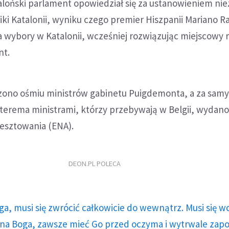
aloński parlament opowiedział się za ustanowieniem nie
iki Katalonii, wyniku czego premier Hiszpanii Mariano R
a wybory w Katalonii, wcześniej rozwiązując miejscowy r
nt.
zono ośmiu ministrów gabinetu Puigdemonta, a za sam
zterema ministrami, którzy przebywają w Belgii, wydan
resztowania (ENA).
DEON.PL POLECA
ga, musi się zwrócić całkowicie do wewnątrz. Musi się w
a Boga, zawsze mieć Go przed oczyma i wytrwale zap