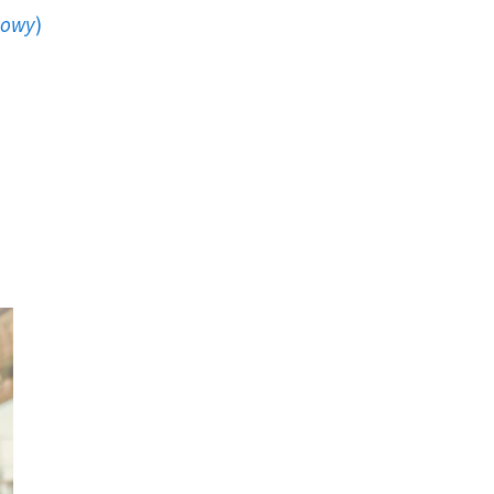
howy
)