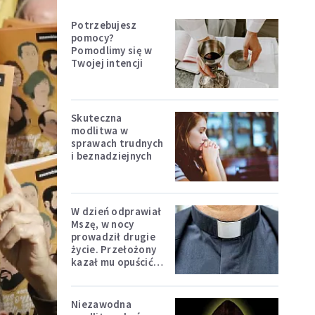
Potrzebujesz
pomocy?
Pomodlimy się w
Twojej intencji
Skuteczna
modlitwa w
sprawach trudnych
i beznadziejnych
W dzień odprawiał
Mszę, w nocy
prowadził drugie
życie. Przełożony
kazał mu opuścić
zakon
Niezawodna