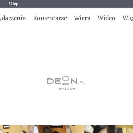
g
Sklep
Wię
darzenia
Komentarze
Wiara
Wideo