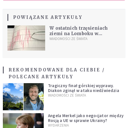
POWIĄZANE ARTYKUŁY
W ostatnich trzęsieniach
ziemi na Lomboku w
Indonezji zginęło 555 osób
WIADOMOŚCI ZE ŚWIATA
REKOMENDOWANE DLA CIEBIE /
POLECANE ARTYKUŁY
Tragiczny finał górskiej wyprawy.
Diakon zginął w ataku niedźwiedzia
WIADOMOŚCI ZE ŚWIATA
Angela Merkel jako negocjator między
Rosją a UE w sprawie Ukrainy?
WYDARZENIA