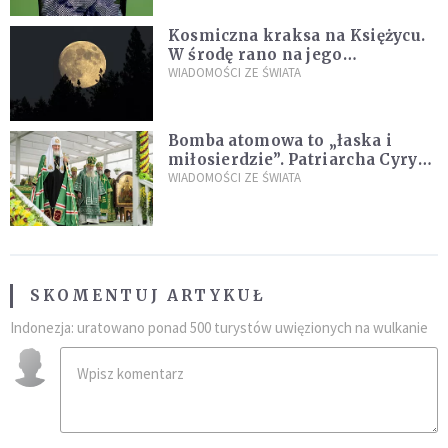
Kosmiczna kraksa na Księżycu.
W środę rano na jego
powierzchni dojdzie do
WIADOMOŚCI ZE ŚWIATA
niezwykłego zdarzenia
Bomba atomowa to „łaska i
miłosierdzie”. Patriarcha Cyryl
wychwala Putina
WIADOMOŚCI ZE ŚWIATA
SKOMENTUJ ARTYKUŁ
Indonezja: uratowano ponad 500 turystów uwięzionych na wulkanie