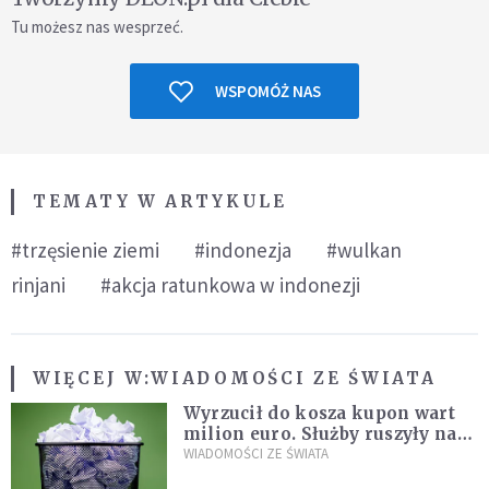
Tu możesz nas wesprzeć.
WSPOMÓŻ NAS
TEMATY W ARTYKULE
#trzęsienie ziemi
#indonezja
#wulkan
rinjani
#akcja ratunkowa w indonezji
WIĘCEJ W:
WIADOMOŚCI ZE ŚWIATA
Wyrzucił do kosza kupon wart
milion euro. Służby ruszyły na
poszukiwania
WIADOMOŚCI ZE ŚWIATA