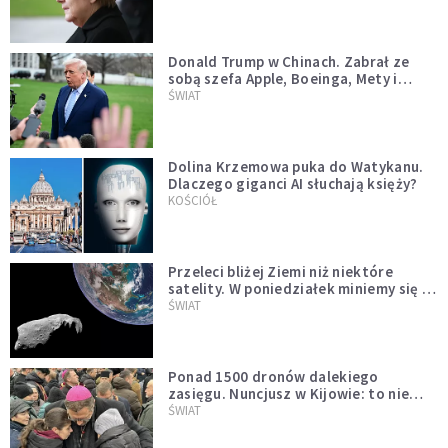
Donald Trump w Chinach. Zabrał ze
sobą szefa Apple, Boeinga, Mety i
Muska
ŚWIAT
Dolina Krzemowa puka do Watykanu.
Dlaczego giganci AI słuchają księży?
KOŚCIÓŁ
Przeleci bliżej Ziemi niż niektóre
satelity. W poniedziałek miniemy się z
asteroidą, która poprzedzi znacznie
ŚWIAT
większego "gościa"
Ponad 1500 dronów dalekiego
zasięgu. Nuncjusz w Kijowie: to nie
wygląda na wolę zakończenia wojny
ŚWIAT