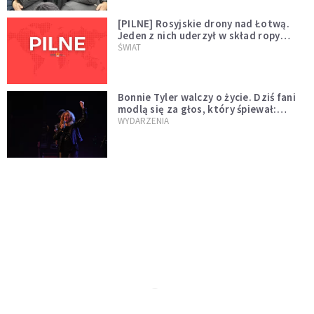
[PILNE] Rosyjskie drony nad Łotwą.
Jeden z nich uderzył w skład ropy
naftowej
ŚWIAT
Bonnie Tyler walczy o życie. Dziś fani
modlą się za głos, który śpiewał:
"Lord, help me"
WYDARZENIA