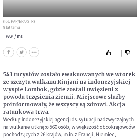
(fot. PAP/EPA/STR)
8 lat temu
PAP / ms
543 turystów zostało ewakuowanych we wtorek
ze szczytu wulkanu Rinjani na indonezyjskiej
wyspie Lombok, gdzie zostali uwięzieni z
powodu trzęsienia ziemii. Miejscowe służby
poinformowały, że wszyscy są zdrowi. Akcja
ratunkowa trwa.
Według indonezyjskiej agencji ds. sytuacji nadzwyczajnych
na wulkanie utknęło 560 osób, w większość obcokrajowców
pochodzących z 26 krajów, m.in. z Francji, Niemiec,